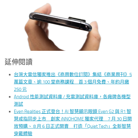
延伸閱讀
台灣大電信獨家推出《商周數位訂閱》集結《商業周刊》5
萬篇文章、逾 100 堂商務課程 首 3 個月免費、年約月繳
250 元
Android 性能測試資料庫 / 充電測試資料庫，各廠牌各機型
測試
Even Realities 正式登台！AI 智慧顯示眼鏡 Even G2 與 R1 智
慧戒指同步上市 創家 iNNOHOME 獨家代理 7 月 30 日開
放預購、 8 月 6 日正式開賣 打造「Quiet Tech」全新智慧
穿戴體驗