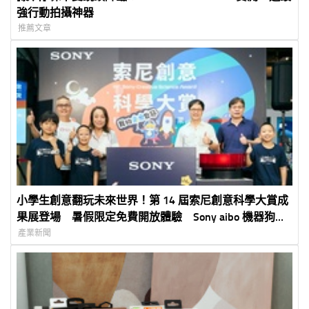
強行動拍攝神器
推薦文章
小學生創意翻玩未來世界！第 14 屆索尼創意科學大賞成
果展登場 暑假限定免費開放體驗 Sony aibo 機器狗、
裸視 3D 顯示器首度來台展出
產業新聞