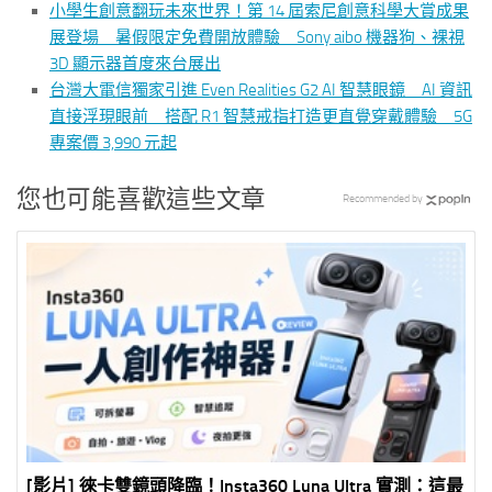
小學生創意翻玩未來世界！第 14 屆索尼創意科學大賞成果
展登場 暑假限定免費開放體驗 Sony aibo 機器狗、裸視
3D 顯示器首度來台展出
台灣大電信獨家引進 Even Realities G2 AI 智慧眼鏡 AI 資訊
直接浮現眼前 搭配 R1 智慧戒指打造更直覺穿戴體驗 5G
專案價 3,990 元起
您也可能喜歡這些文章
Recommended by
[影片] 徠卡雙鏡頭降臨！Insta360 Luna Ultra 實測：這最