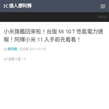
3C 達人廖阿輝
內文下方
MENU
智慧手機開箱評測
2
小米旗艦回來啦！台版 Mi 10 T 性能電力速
報！阿輝小米 11 入手前先看看！
由
廖阿輝
· 已發表
2021-01-03
GA 瀏覽人氣：0