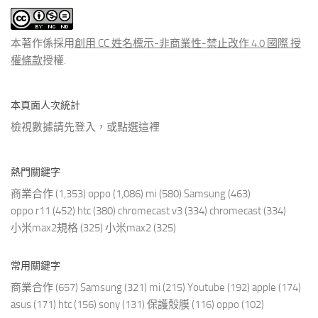
文
章
本著作係採用
創用 CC 姓名標示-非商業性-禁止改作 4.0 國際 授
權條款
授權.
本頁面人次統計
檢視數據請先登入，或點選
這裡
熱門關鍵字
商業合作
(1,353)
oppo
(1,086)
mi
(580)
Samsung
(463)
oppo r11
(452)
htc
(380)
chromecast v3
(334)
chromecast
(334)
小米max2規格
(325)
小米max2
(325)
常用關鍵字
商業合作
(657)
Samsung
(321)
mi
(215)
Youtube
(192)
apple
(174)
asus
(171)
htc
(156)
sony
(131)
保護殼膜
(116)
oppo
(102)