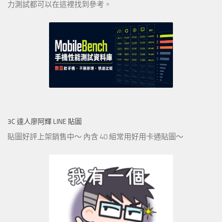
力測試都可以在這裡找到參考。
3C 達人廖阿輝 LINE 貼圖
貼圖好評上架銷售中～ 內含 40 組常用好用卡通貼圖～