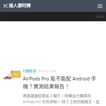
3C 達人廖阿輝
內文下方
MENU
標籤：
AIRPODS PRO 配對
行動影音
2019-11-08
0
AirPods Pro 能不能配 Android 手
機？實測結果報告！
再度感謝民間友人幫忙，阿輝自己購買的
AirPods Pro 也到貨啦～ 除了之前的開箱文，這