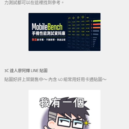
力測試都可以在這裡找到參考。
3C 達人廖阿輝 LINE 貼圖
貼圖好評上架銷售中～ 內含 40 組常用好用卡通貼圖～