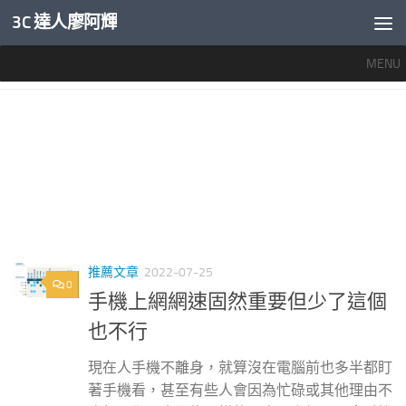
3C 達人廖阿輝
內文下方
MENU
標籤：
手機 網速
推薦文章
2022-07-25
0
手機上網網速固然重要但少了這個
也不行
現在人手機不離身，就算沒在電腦前也多半都盯
著手機看，甚至有些人會因為忙碌或其他理由不