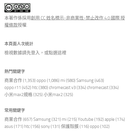
文
章
本著作係採用
創用 CC 姓名標示-非商業性-禁止改作 4.0 國際 授
權條款
授權.
本頁面人次統計
檢視數據請先登入，或點選
這裡
熱門關鍵字
商業合作
(1,353)
oppo
(1,086)
mi
(580)
Samsung
(463)
oppo r11
(452)
htc
(380)
chromecast v3
(334)
chromecast
(334)
小米max2規格
(325)
小米max2
(325)
常用關鍵字
商業合作
(657)
Samsung
(321)
mi
(215)
Youtube
(192)
apple
(174)
asus
(171)
htc
(156)
sony
(131)
保護殼膜
(116)
oppo
(102)