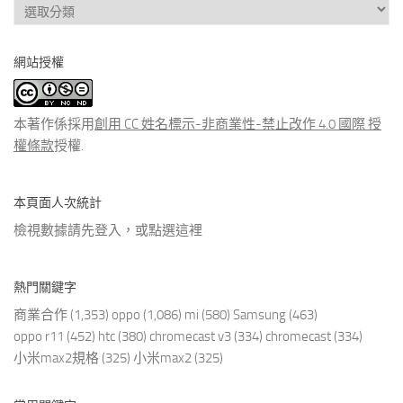
查
看
分
網站授權
類
文
章
本著作係採用
創用 CC 姓名標示-非商業性-禁止改作 4.0 國際 授
權條款
授權.
本頁面人次統計
檢視數據請先登入，或點選
這裡
熱門關鍵字
商業合作
(1,353)
oppo
(1,086)
mi
(580)
Samsung
(463)
oppo r11
(452)
htc
(380)
chromecast v3
(334)
chromecast
(334)
小米max2規格
(325)
小米max2
(325)