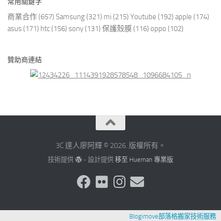
常用關鍵字
商業合作
(657)
Samsung
(321)
mi
(215)
Youtube
(192)
apple
(174)
asus
(171)
htc
(156)
sony
(131)
保護殼膜
(116)
oppo
(102)
贊助商連結
3C 達人廖阿輝 © 2026. 版權所有。
技術提供
- 設計提供
移至 Hueman 專業版
Blogimove部落格搬家技術服務