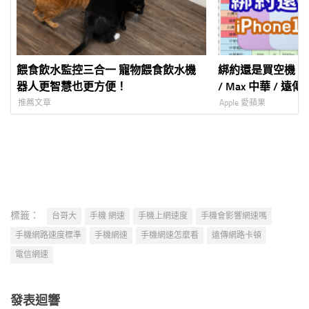
餵食飲水監控三合一 寵物餵食飲水機
綁約還是買空機？iPhone
器人更智慧也更方便！
/ Max 中華 / 遠傳
機資費全彙整 試
推薦文章
Apple 愛蘋果
標籤：
台哥大
手機 網速
手機上網速度
手機會影響網速嗎
手機網路速度標準
手機網速
手機網速怎麼看
遠傳網路卡頓
電信網速
發表迴響