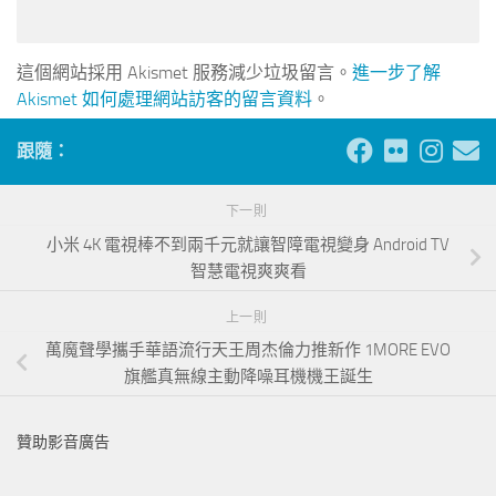
這個網站採用 Akismet 服務減少垃圾留言。
進一步了解
Akismet 如何處理網站訪客的留言資料
。
跟隨：
下一則
小米 4K 電視棒不到兩千元就讓智障電視變身 Android TV
智慧電視爽爽看
上一則
萬魔聲學攜手華語流行天王周杰倫力推新作 1MORE EVO
旗艦真無線主動降噪耳機機王誕生
贊助影音廣告