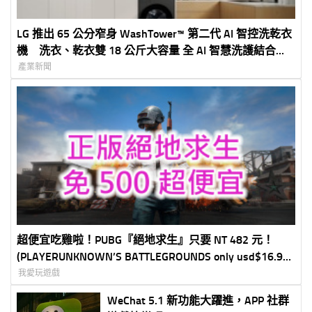
LG 推出 65 公分窄身 WashTower™ 第二代 AI 智控洗乾衣
機 洗衣、乾衣雙 18 公斤大容量 全 AI 智慧洗護結合
HeatPump™ 雙變頻熱泵技術
產業新聞
超便宜吃雞啦！PUBG『絕地求生』只要 NT 482 元！
(PLAYERUNKNOWN’S BATTLEGROUNDS only usd$16.94
(Steam Cloud Activation))
我愛玩遊戲
WeChat 5.1 新功能大躍進，APP 社群