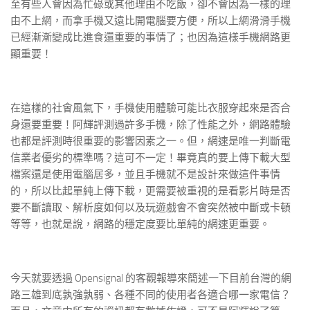
至有些人會因為忙碌或其他理由不吃飯，卻不會因為一樣的理
由不上網，而拿手機又遠比開電腦要方便，所以上網滑滑手機
已經漸漸變成比進食還重要的事情了；也因為這樣手機網路更
顯重要！
在這樣的社會風氣下，手機使用體驗可能比衣服穿起來是否合
身還要重要！阿輝評測過許多手機，除了性能之外，網路體驗
也都是評測時很重要的影響因素之一。但，網速是唯一判斷電
信業者優劣的標準嗎？這可不一定！畢竟真的要上傳下載大型
檔案還是使用電腦居多，並且手機就不是設計來做這件事情
的，所以比起單純上傳下載，更需要被重視的是看影片時是否
要不斷讀取、解析度如何以及玩遊戲會不會突然被中斷或卡頓
等等，也就是說，網路的穩定度要比單純的網速更重要。
今天就要透過 Opensignal 的客觀報導來簡述一下目前台灣的網
路三雄到底孰強孰弱、各種不同的使用者各適合哪一家電信？