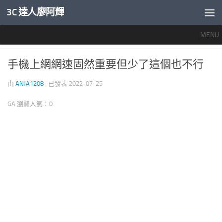
3C 達人廖阿輝
內文下方
MENU
推薦文章
0
手機上網網速固然重要但少了這個也不行
由
ANJA1208
· 已發表
2022-07-25
GA 瀏覽人氣：0