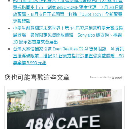
Even Realities 正式登台！AI 智慧顯示眼鏡 Even G2 與 R1 智
慧戒指同步上市 創家 iNNOHOME 獨家代理 7 月 30 日開
放預購、 8 月 6 日正式開賣 打造「Quiet Tech」全新智慧
穿戴體驗
小學生創意翻玩未來世界！第 14 屆索尼創意科學大賞成果
展登場 暑假限定免費開放體驗 Sony aibo 機器狗、裸視
3D 顯示器首度來台展出
台灣大電信獨家引進 Even Realities G2 AI 智慧眼鏡 AI 資訊
直接浮現眼前 搭配 R1 智慧戒指打造更直覺穿戴體驗 5G
專案價 3,990 元起
您也可能喜歡這些文章
Recommended by