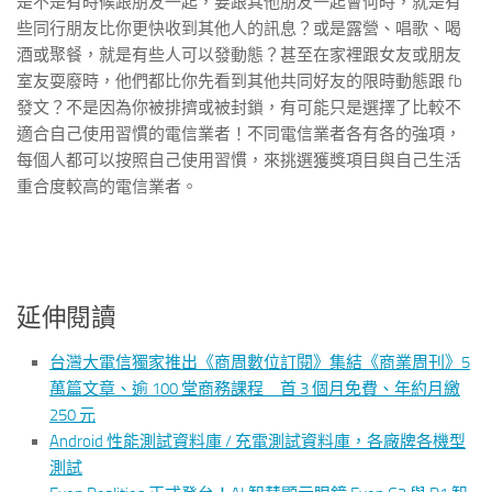
是不是有時候跟朋友一起，要跟其他朋友一起會何時，就是有
些同行朋友比你更快收到其他人的訊息？或是露營、唱歌、喝
酒或聚餐，就是有些人可以發動態？甚至在家裡跟女友或朋友
室友耍廢時，他們都比你先看到其他共同好友的限時動態跟 fb
發文？不是因為你被排擠或被封鎖，有可能只是選擇了比較不
適合自己使用習慣的電信業者！不同電信業者各有各的強項，
每個人都可以按照自己使用習慣，來挑選獲獎項目與自己生活
重合度較高的電信業者。
延伸閱讀
台灣大電信獨家推出《商周數位訂閱》集結《商業周刊》5
萬篇文章、逾 100 堂商務課程 首 3 個月免費、年約月繳
250 元
Android 性能測試資料庫 / 充電測試資料庫，各廠牌各機型
測試