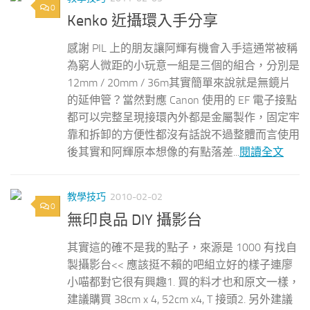
0
Kenko 近攝環入手分享
感謝 PIL 上的朋友讓阿輝有機會入手這通常被稱
為窮人微距的小玩意一組是三個的組合，分別是
12mm / 20mm / 36m其實簡單來說就是無鏡片
的延伸管？當然對應 Canon 使用的 EF 電子接點
都可以完整呈現接環內外都是金屬製作，固定牢
靠和拆卸的方便性都沒有話說不過整體而言使用
後其實和阿輝原本想像的有點落差...
閱讀全文
教學技巧
2010-02-02
0
無印良品 DIY 攝影台
其實這的確不是我的點子，來源是 1000 有找自
製攝影台<< 應該挺不賴的吧組立好的樣子連廖
小喵都對它很有興趣1. 買的料才也和原文一樣，
建議購買 38cm x 4, 52cm x4, T 接頭2. 另外建議