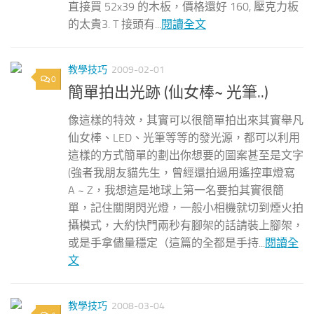
直接買 52x39 的木板，價格還好 160, 壓克力板
的太貴3. T 接頭有...
閱讀全文
教學技巧
2009-02-01
0
簡單拍出光跡 (仙女棒~ 光筆..)
像這樣的特效，其實可以很簡單拍出來其實舉凡
仙女棒、LED、光筆等等的發光源，都可以利用
這樣的方式簡單的劃出你想要的圖案甚至是文字
(強者我朋友貓先生，曾經還拍過用遙控車燈寫
A ~ Z，我想這是地球上第一名要拍其實很簡
單，記住關閉閃光燈，一般小相機就切到煙火拍
攝模式，大約快門兩秒有腳架的話請裝上腳架，
或是手拿儘量穩定（這篇的全都是手持...
閱讀全
文
教學技巧
2008-03-04