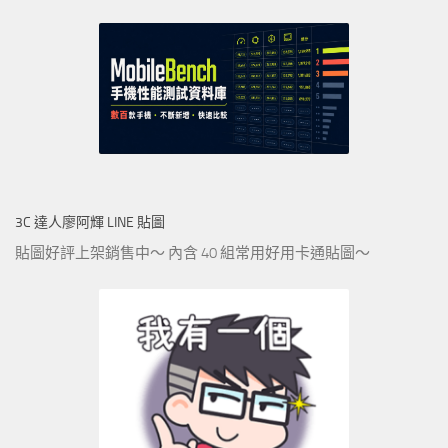
3C 達人廖阿輝 LINE 貼圖
貼圖好評上架銷售中～ 內含 40 組常用好用卡通貼圖～