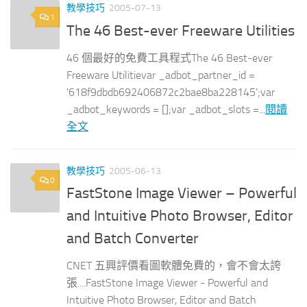
教學技巧
2005-07-13
1
The 46 Best-ever Freeware Utilities
46 個最好的免費工具程式The 46 Best-ever
Freeware Utilitievar _adbot_partner_id =
'618f9dbdb692406872c2bae8ba228145';var
_adbot_keywords = [];var _adbot_slots =...
閱讀
全文
教學技巧
2005-06-13
0
FastStone Image Viewer – Powerful
and Intuitive Photo Browser, Editor
and Batch Converter
CNET 五興評價看圖軟體免費的，會不會太誇
張....FastStone Image Viewer - Powerful and
Intuitive Photo Browser, Editor and Batch