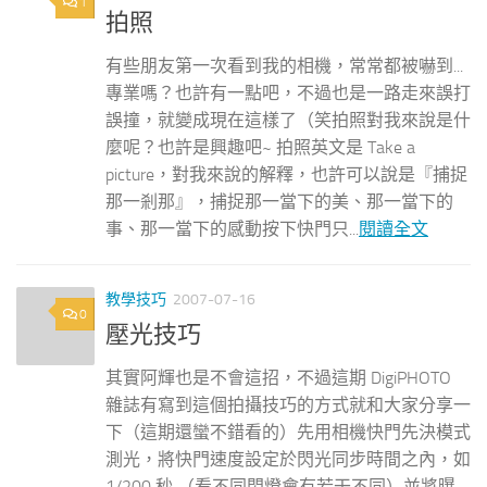
1
拍照
有些朋友第一次看到我的相機，常常都被嚇到...
專業嗎？也許有一點吧，不過也是一路走來誤打
誤撞，就變成現在這樣了（笑拍照對我來說是什
麼呢？也許是興趣吧~ 拍照英文是 Take a
picture，對我來說的解釋，也許可以說是『捕捉
那一剎那』，捕捉那一當下的美、那一當下的
事、那一當下的感動按下快門只...
閱讀全文
教學技巧
2007-07-16
0
壓光技巧
其實阿輝也是不會這招，不過這期 DigiPHOTO
雜誌有寫到這個拍攝技巧的方式就和大家分享一
下（這期還蠻不錯看的）先用相機快門先決模式
測光，將快門速度設定於閃光同步時間之內，如
1/200 秒 （看不同閃燈會有若干不同）並將曝