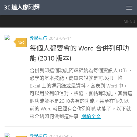
3C 達人廖阿輝
內文下方
MENU
分類：
教學技巧
教學技巧
2013-04-14
0
每個人都要會的 Word 合併列印功
能 (2010 版本)
合併列印這個功能阿輝歸納為每個資訊人 Office
必學的基本技能，簡單來說就是可以把一堆
Excel 上的通訊錄或是資料，套表到 Word 中，
可以用於列印信封、標籤、喜帖等功能，其實這
個功能並不是2010專有的功能，甚至在很久以
前的 Word 就已經有合併列印的功能了。以下就
來介紹如何做到這件事...
閱讀全文
教學技巧
2011-02-05