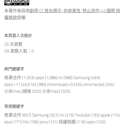
文
章
本著作係採用
創用 CC 姓名標示-非商業性-禁止改作 4.0 國際 授
權條款
授權.
本頁面人次統計
25 次瀏覽
GA 瀏覽人氣：0
熱門關鍵字
商業合作
(1,353)
oppo
(1,086)
mi
(580)
Samsung
(463)
oppo r11
(452)
htc
(380)
chromecast v3
(334)
chromecast
(334)
小米max2規格
(325)
小米max2
(325)
常用關鍵字
商業合作
(657)
Samsung
(321)
mi
(215)
Youtube
(192)
apple
(174)
asus
(171)
htc
(156)
sony
(131)
保護殼膜
(116)
oppo
(102)