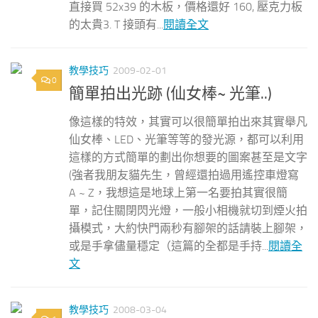
直接買 52x39 的木板，價格還好 160, 壓克力板
的太貴3. T 接頭有...
閱讀全文
教學技巧
2009-02-01
0
簡單拍出光跡 (仙女棒~ 光筆..)
像這樣的特效，其實可以很簡單拍出來其實舉凡
仙女棒、LED、光筆等等的發光源，都可以利用
這樣的方式簡單的劃出你想要的圖案甚至是文字
(強者我朋友貓先生，曾經還拍過用遙控車燈寫
A ~ Z，我想這是地球上第一名要拍其實很簡
單，記住關閉閃光燈，一般小相機就切到煙火拍
攝模式，大約快門兩秒有腳架的話請裝上腳架，
或是手拿儘量穩定（這篇的全都是手持...
閱讀全
文
教學技巧
2008-03-04