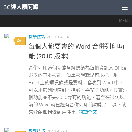
3C 達人廖阿輝
內文下方
MENU
分類：
教學技巧
教學技巧
2013-04-14
0
每個人都要會的 Word 合併列印功
能 (2010 版本)
合併列印這個功能阿輝歸納為每個資訊人 Office
必學的基本技能，簡單來說就是可以把一堆
Excel 上的通訊錄或是資料，套表到 Word 中，
可以用於列印信封、標籤、喜帖等功能，其實這
個功能並不是2010專有的功能，甚至在很久以
前的 Word 就已經有合併列印的功能了。以下就
來介紹如何做到這件事...
閱讀全文
教學技巧
2011-02-05