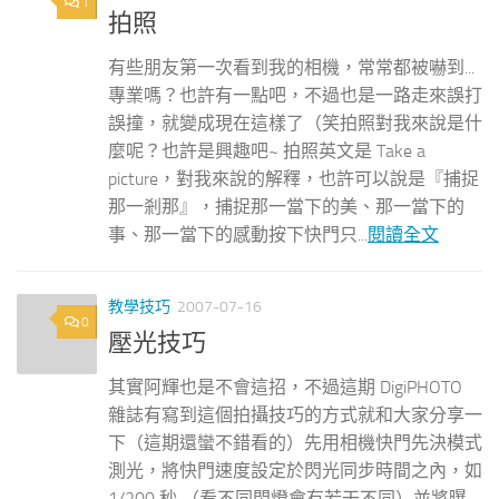
1
拍照
有些朋友第一次看到我的相機，常常都被嚇到...
專業嗎？也許有一點吧，不過也是一路走來誤打
誤撞，就變成現在這樣了（笑拍照對我來說是什
麼呢？也許是興趣吧~ 拍照英文是 Take a
picture，對我來說的解釋，也許可以說是『捕捉
那一剎那』，捕捉那一當下的美、那一當下的
事、那一當下的感動按下快門只...
閱讀全文
教學技巧
2007-07-16
0
壓光技巧
其實阿輝也是不會這招，不過這期 DigiPHOTO
雜誌有寫到這個拍攝技巧的方式就和大家分享一
下（這期還蠻不錯看的）先用相機快門先決模式
測光，將快門速度設定於閃光同步時間之內，如
1/200 秒 （看不同閃燈會有若干不同）並將曝