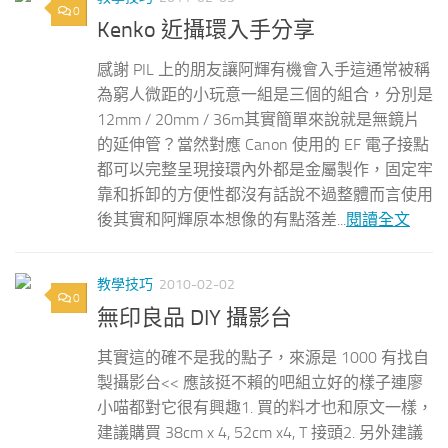
0
Kenko 近攝環入手分享
感謝 PIL 上的朋友讓阿輝有機會入手這通常被稱
為窮人微距的小玩意一組是三個的組合，分別是
12mm / 20mm / 36m其實簡單來說就是無鏡片
的延伸管？當然對應 Canon 使用的 EF 電子接點
都可以完整呈現接環內外都是金屬製作，固定牢
靠和拆卸的方便性都沒有話說不過整體而言使用
後其實和阿輝原本想像的有點落差...
閱讀全文
教學技巧
2010-02-02
0
無印良品 DIY 攝影台
其實這的確不是我的點子，來源是 1000 有找自
製攝影台<< 應該挺不賴的吧組立好的樣子連廖
小喵都對它很有興趣1. 買的料才也和原文一樣，
建議購買 38cm x 4, 52cm x4, T 接頭2. 另外建議