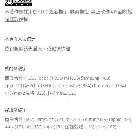
文
章
本著作係採用
創用 CC 姓名標示-非商業性-禁止改作 4.0 國際 授
權條款
授權.
本頁面人次統計
檢視數據請先登入，或點選
這裡
熱門關鍵字
商業合作
(1,353)
oppo
(1,086)
mi
(580)
Samsung
(463)
oppo r11
(452)
htc
(380)
chromecast v3
(334)
chromecast
(334)
小米max2規格
(325)
小米max2
(325)
常用關鍵字
商業合作
(657)
Samsung
(321)
mi
(215)
Youtube
(192)
apple
(174)
asus
(171)
htc
(156)
sony
(131)
保護殼膜
(116)
oppo
(102)