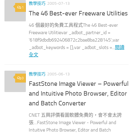
教學技巧
2005-07-13
1
The 46 Best-ever Freeware Utilities
46 個最好的免費工具程式The 46 Best-ever
Freeware Utilitievar _adbot_partner_id =
'618f9dbdb692406872c2bae8ba228145';var
_adbot_keywords = [];var _adbot_slots =...
閱讀
全文
教學技巧
2005-06-13
0
FastStone Image Viewer – Powerful
and Intuitive Photo Browser, Editor
and Batch Converter
CNET 五興評價看圖軟體免費的，會不會太誇
張....FastStone Image Viewer - Powerful and
Intuitive Photo Browser, Editor and Batch