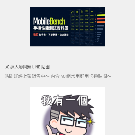
3C 達人廖阿輝 LINE 貼圖
貼圖好評上架銷售中～ 內含 40 組常用好用卡通貼圖～