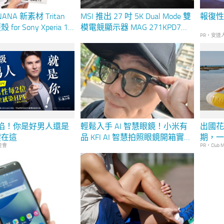
NANA 新素材 Tritan
MSI 推出 27 吋 5K Dual Mode 雙
報復性
r Sony Xperia 1II
模電競顯示器 MAG 271KPD7
PR・安達
 入手簡單開箱分享
一機切換 5K 高畫質與 300Hz 高
速更新率 滿足創作、娛樂與電
競需求
淪陷！你是好男人還是
輕鬆入手 AI 智慧眼鏡！小米有
出國
鍵在這
品 KFI AI 智慧拍照眼鏡開箱實測
期，
金會
PR・Club M
分享
省心