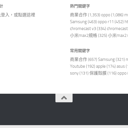
計
熱門關鍵字
先登入，或點選
這裡
商業合作
(1,353)
oppo
(1,086)
m
Samsung
(463)
oppo r11
(452)
h
chromecast v3
(334)
chromecast
小米max2規格
(325)
小米max2
常用關鍵字
商業合作
(657)
Samsung
(321)
m
Youtube
(192)
apple
(174)
asus
(
sony
(131)
保護殼膜
(116)
oppo