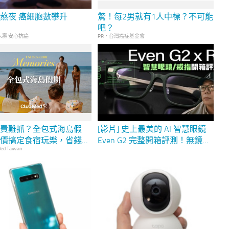
熬夜 癌細胞數攀升
驚！每2男就有1人中標？不可能
吧？
人壽 安心抗癌
PR・台灣癌症基金會
花費難抓？全包式海島假
[影片] 史上最美的 AI 智慧眼鏡
一價搞定食宿玩樂，省錢更
Even G2 完整開箱評測！無鏡
ed Taiwan
！
頭、兩天續航、提詞翻譯全具
備！