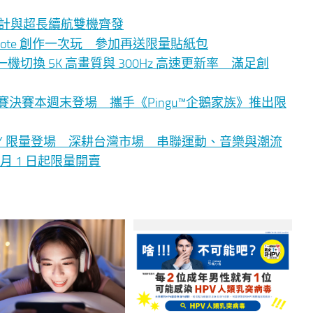
影像、時尚設計與超長續航雙機齊發
eynote 創作一次玩 參加再送限量貼紙包
PD7 一機切換 5K 高畫質與 300Hz 高速更新率 滿足創
舞蹈大賽決賽本週末登場 攜手《Pingu™企鵝家族》推出限
LLY 限量登場 深耕台灣市場 串聯運動、音樂與潮流
n 8 月 1 日起限量開賣