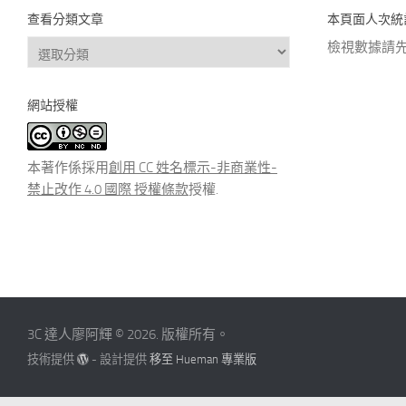
查看分類文章
本頁面人次統
查
檢視數據請
看
分
網站授權
類
文
章
本著作係採用
創用 CC 姓名標示-非商業性-
禁止改作 4.0 國際 授權條款
授權.
3C 達人廖阿輝 © 2026. 版權所有。
技術提供
- 設計提供
移至 Hueman 專業版