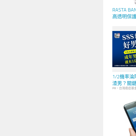
RASTA BA
高透明保護殼 fo
/ 10 II
1/2機率
渣男？關
PR・台灣癌症基