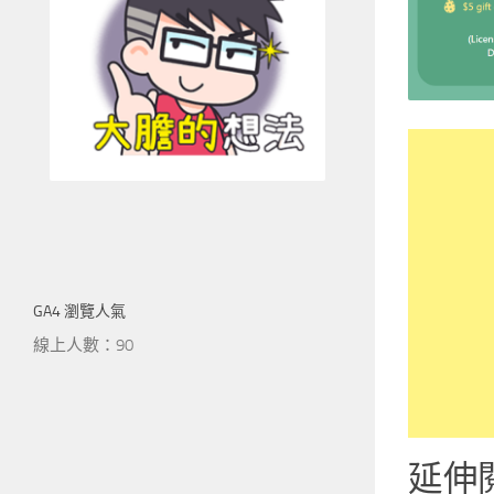
GA4 瀏覽人氣
線上人數：90
延伸