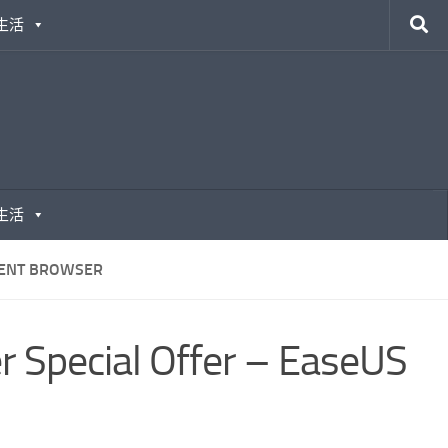
生活
生活
CENT BROWSER
Special Offer – EaseUS