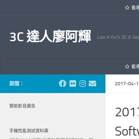
看
內文下方
3C 達人廖阿輝
Liao A-hui's 3C & Ge
看
跟隨：
2017-04-1
贊助影音廣告
2017
Soft
手機性能測試資料庫