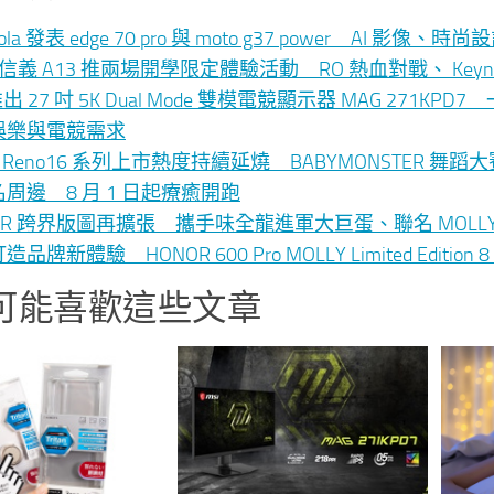
rola 發表 edge 70 pro 與 moto g37 power AI 
le 信義 A13 推兩場開學限定體驗活動 RO 熱血對戰、 K
 推出 27 吋 5K Dual Mode 雙模電競顯示器 MAG 271K
娛樂與電競需求
O Reno16 系列上市熱度持續延燒 BABYMONSTER 
周邊 8 月 1 日起療癒開跑
NOR 跨界版圖再擴張 攜手味全龍進軍大巨蛋、聯名 MO
品牌新體驗 HONOR 600 Pro MOLLY Limited Editio
可能喜歡這些文章