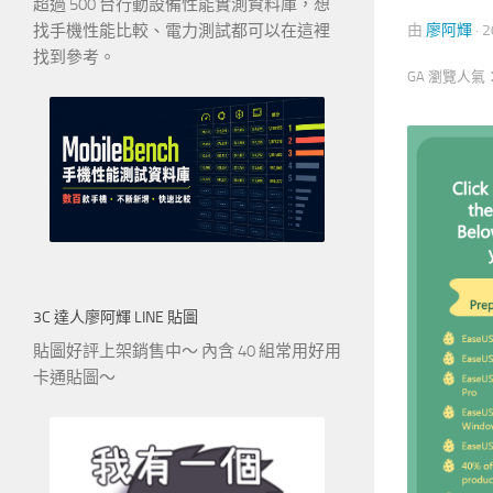
超過 500 台行動設備性能實測資料庫，想
找手機性能比較、電力測試都可以在這裡
由
廖阿輝
·
2
找到參考。
GA 瀏覽人氣
3C 達人廖阿輝 LINE 貼圖
貼圖好評上架銷售中～ 內含 40 組常用好用
卡通貼圖～