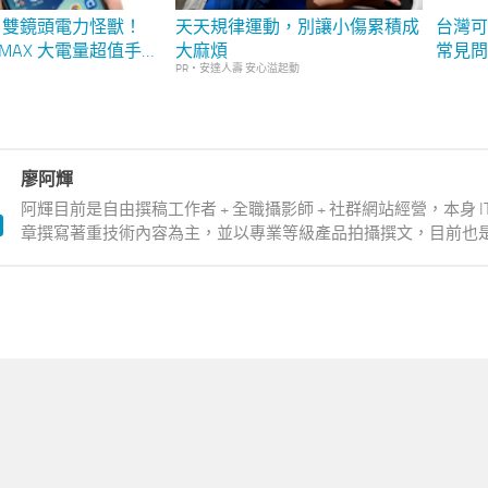
！雙鏡頭電力怪獸！
天天規律運動，別讓小傷累積成
台灣可用
 4 MAX 大電量超值手機
大麻煩
常見問題
PR・安達人壽 安心溢起動
554KL）
合 / 
廖阿輝
阿輝目前是自由撰稿工作者 + 全職攝影師 + 社群網站經營，本身 
章撰寫著重技術內容為主，並以專業等級產品拍攝撰文，目前也是