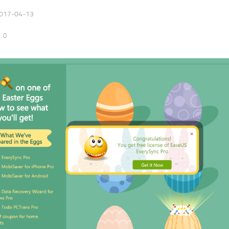
017-04-13
：0