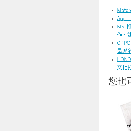
Moto
App
MSI
作、
OPP
量聯名
HO
文化打造
您也