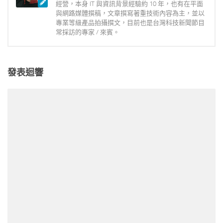
經營，本身 IT 與資訊背景經驗約 10 年，也有在平面
與網路媒體撰稿，文章撰寫著重技術內容為主，並以
專業等級產品拍攝撰文，目前也是台灣科技新聞節目
常採訪的專家 / 來賓。
發表迴響