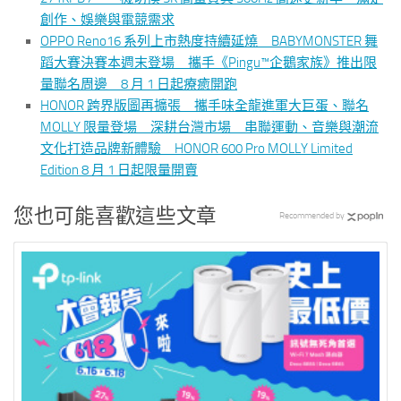
創作、娛樂與電競需求
OPPO Reno16 系列上市熱度持續延燒 BABYMONSTER 舞
蹈大賽決賽本週末登場 攜手《Pingu™企鵝家族》推出限
量聯名周邊 8 月 1 日起療癒開跑
HONOR 跨界版圖再擴張 攜手味全龍進軍大巨蛋、聯名
MOLLY 限量登場 深耕台灣市場 串聯運動、音樂與潮流
文化打造品牌新體驗 HONOR 600 Pro MOLLY Limited
Edition 8 月 1 日起限量開賣
您也可能喜歡這些文章
Recommended by