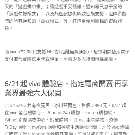
天的「遊戲畫中畫」；讓遊戲不受簡訊、通知等訊息干擾的
「遊戲勿擾模式」；以及能匹配提供極致性能支援、阻隔遊戲
時的所有通知的「電競模式」等，打造更便利順暢的遊戲體
驗。
而 vivo Y52 5G 也支援 NFC(近距離無線通訊)，疫情期間使用電子
支付取代實體信用卡或現金，可減少多人接觸傳播風險。
6/21 起 vivo 體驗店、指定電商開賣 再享
業界最強六大保固
vivo Y52 5G 共有夜亮黑、冰川藍兩色，售價 7,990 元，6/21 起
在 vivo 全台體驗店、 PChome24h 購物、 momo 購物網、
Yahoo! 奇摩購物中心、蝦皮購物、 Etmall 東森購物、遠傳
FriDay 購物、 myfone 購物和神腦生活購物開賣；凡於 vivo 體驗
店購買加贈 V.friends 無線藍牙耳機，若無法親自到店，還可致