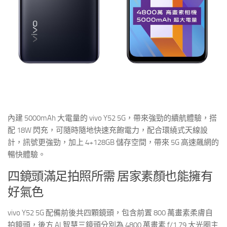
內建 5000mAh 大電量的 vivo Y52 5G，帶來強勁的續航體驗，搭
配 18W 閃充，可隨時隨地快速充飽電力，配合環繞式天線設
計，訊號更強勁，加上 4+128GB 儲存空間，帶來 5G 高速飆網的
暢快體驗。
四鏡頭滿足拍照所需 居家素顏也能擁有
好氣色
vivo Y52 5G 配備前後共四顆鏡頭，包含前置 800 萬畫素柔膚自
拍鏡頭，後方 AI 智慧三鏡頭分別為 4800 萬畫素 f/1.79 大光圈主