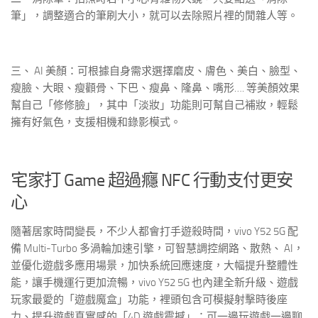
筆」，調整適合的筆刷大小，就可以去除照片裡的閒雜人等。
三、 AI 美顏：可根據自身需求選擇磨皮、膚色、美白、臉型、
瘦臉、大眼、瘦顴骨、下巴、瘦鼻、隆鼻、嘴形…. 等美顏效果
幫自己「修修臉」，其中「淡妝」功能則可幫自己補妝，輕鬆
擁有好氣色，支援相機和錄影模式。
宅家打 Game 超過癮 NFC 行動支付更安
心
隨著居家時間變長，不少人都會打手遊殺時間，vivo Y52 5G 配
備 Multi-Turbo 多渦輪加速引擎，可智慧調控網路、散熱、 AI，
並優化遊戲多應用場景，加快系統回應速度，大幅提升整體性
能，讓手機運行更加流暢，vivo Y52 5G 也內建全新升級、遊戲
玩家最愛的「遊戲魔盒」功能，裡頭包含可模擬射擊時後座
力、提升遊戲真實感的「4D 遊戲震撼」；可一邊玩遊戲一邊聊