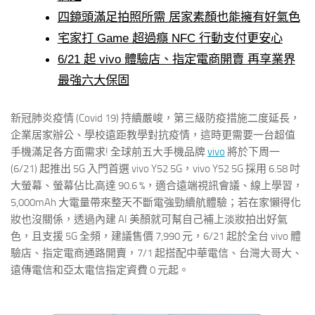
四鏡頭滿足拍照所需 居家素顏也能擁有好氣色
宅家打 Game 超過癮 NFC 行動支付更安心
6/21 起 vivo 體驗店、指定電商開賣 再享業界
最強六大保固
新冠肺炎疫情 (Covid 19) 持續嚴峻，第三級防疫措施二度延長，
企業居家辦公、學校遠距教學對抗疫情，這時更需要一台超值
手機滿足各方面需求! 全球前五大手機品牌
vivo
將於下周一
(6/21) 起推出 5G 入門首選 vivo Y52 5G，vivo Y52 5G 採用 6.58 吋
大螢幕、螢幕佔比高達 90.6 %，適合遠端視訊會議、線上學習，
5,000mAh 大電量帶來整天不斷電強勁續航體驗；若在家懶得化
妝也沒關係，透過內建 AI 美顏就可幫自己補上淡妝拍出好氣
色，且支援 5G 全頻，建議售價 7,990 元，6/21 起於全台 vivo 體
驗店、指定電商通路開賣，7/1 起搭配中華電信、台灣大哥大、
遠傳電信和亞太電信指定資費 0 元起。