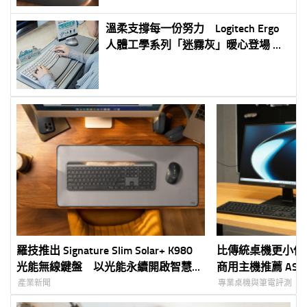
溫柔支撐每一份努力 Logitech Ergo
人體工學系列「迷霧灰」暖心登場 女
子節攜手插畫家包大山夢幻聯動 為
數位生活注入療癒美學
羅技推出 Signature Slim Solar+ K980
比傳統桌機更小但
光能無線鍵盤 以光能永續開啟智慧新
商用主機推薦 ASUS Ex
時代 光能充電 × AI 快捷鍵 × 多裝置切
Mini Tower(P500M
產業新聞
專業桌機與筆電評測
換 打造高效永不斷電的工作體驗