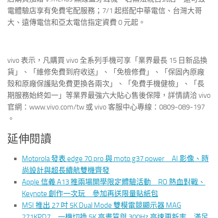
電體驗店享有免費宅配服務；7/1 起搭配中華電信、台灣大哥
大、遠傳電信和亞太電信指定資費 0 元起。
vivo 表示，凡購買 vivo 全系列手機可享「業界最長 15 日新品換
貨」、「維修免費到府收送」、「免檢修費」、「保固內原廠
殼和原廠保護貼免費更換各兩次」、「免費手機健檢」、「長
期服務始終如一」等業界最強六大貼心售後保障，詳情請洽 vivo
官網：www.vivo.com/tw 或 vivo 客服中心專線：0809-089-197
。
延伸閱讀
Motorola 發表 edge 70 pro 與 moto g37 power AI 影像、時
尚設計與超長續航雙機齊發
Apple 信義 A13 推兩場開學限定體驗活動 RO 熱血對戰、
Keynote 創作一次玩 參加再送限量貼紙包
MSI 推出 27 吋 5K Dual Mode 雙模電競顯示器 MAG
271KPD7 一機切換 5K 高畫質與 300Hz 高速更新率 滿足