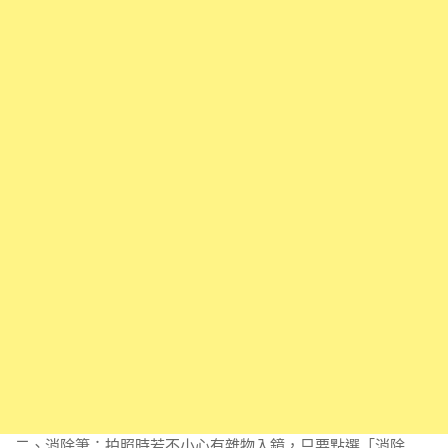
二、消除筆：拍照時若不小心有雜物入鏡，只要點選「消除