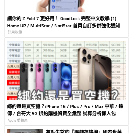
讓你的 Z Fold 7 更好用！ GoodLock 完整中文教學 (1)
Home UP / MultiStar / NotiStar 首頁自訂多供強化通知加
強
好用軟體
綁約還是買空機？iPhone 16 / Plus / Pro / Max 中華 / 遠
傳 / 台哥大 5G 綁約購機資費全彙整 試算分析懶人包
Apple 愛蘋果
有點失望的『零錢存錢機』國泰世華