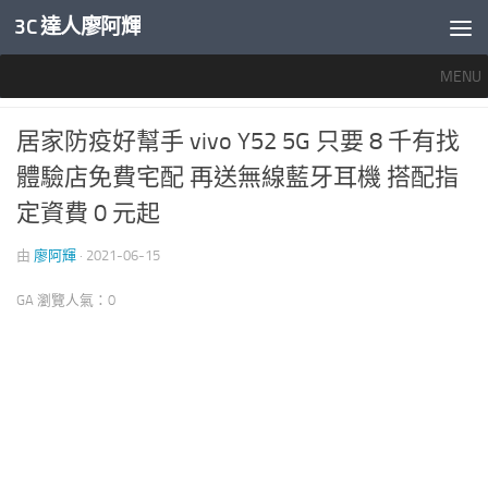
3C 達人廖阿輝
內文下方
MENU
產業新聞
0
居家防疫好幫手 vivo Y52 5G 只要 8 千有找
體驗店免費宅配 再送無線藍牙耳機 搭配指
定資費 0 元起
由
廖阿輝
·
2021-06-15
GA 瀏覽人氣：0