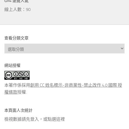
GA4 瀏覽人氣
線上人數：90
查看分類文章
查
看
分
網站授權
類
文
章
本著作係採用
創用 CC 姓名標示-非商業性-禁止改作 4.0 國際 授
權條款
授權.
本頁面人次統計
檢視數據請先登入，或點選
這裡