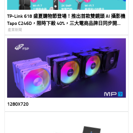
TP-Link 618 盛夏購物節登場！推出首款雙鏡頭 AI 攝影機
Tapo C246D，限時下殺 40%，三大電商品牌日同步開
跑，打造智慧清涼夏日生活
產業新聞
1280X720