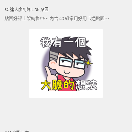
3C 達人廖阿輝 LINE 貼圖
貼圖好評上架銷售中～ 內含 40 組常用好用卡通貼圖～