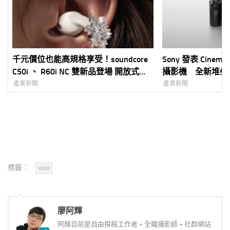
千元價位也能高規格享受！soundcore
Sony 發表 Cinema
C50i 、 R60i NC 雙新品登場 開放式輕
攝影機 全新堆疊
量佩戴、強效主動降噪一次到位 7-
Open Gate 與機身
產業新聞
產業新聞
ELEVEN 獨家販售再送時尚耳飾
製 輕巧機身集結
性 全面提升專業
標籤：
vivo
廖阿輝
阿輝目前是自由撰稿工作者 + 全職攝影師 + 社群網站