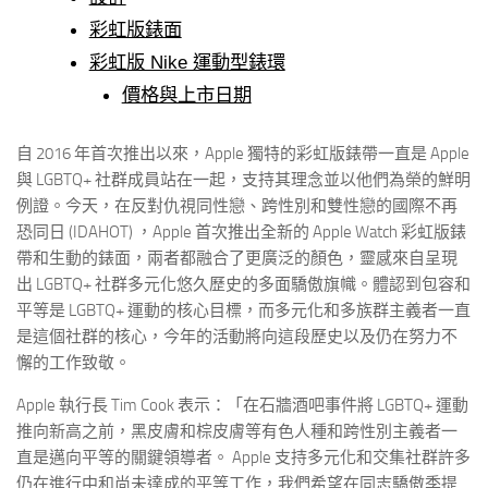
彩虹版錶面
彩虹版 Nike 運動型錶環
價格與上市日期
自 2016 年首次推出以來，Apple 獨特的彩虹版錶帶一直是 Apple
與 LGBTQ+ 社群成員站在一起，支持其理念並以他們為榮的鮮明
例證。今天，在反對仇視同性戀、跨性別和雙性戀的國際不再
恐同日 (IDAHOT) ，Apple 首次推出全新的 Apple Watch 彩虹版錶
帶和生動的錶面，兩者都融合了更廣泛的顏色，靈感來自呈現
出 LGBTQ+ 社群多元化悠久歷史的多面驕傲旗幟。體認到包容和
平等是 LGBTQ+ 運動的核心目標，而多元化和多族群主義者一直
是這個社群的核心，今年的活動將向這段歷史以及仍在努力不
懈的工作致敬。
Apple 執行長 Tim Cook 表示：「在石牆酒吧事件將 LGBTQ+ 運動
推向新高之前，黑皮膚和棕皮膚等有色人種和跨性別主義者一
直是邁向平等的關鍵領導者。 Apple 支持多元化和交集社群許多
仍在進行中和尚未達成的平等工作，我們希望在同志驕傲季提