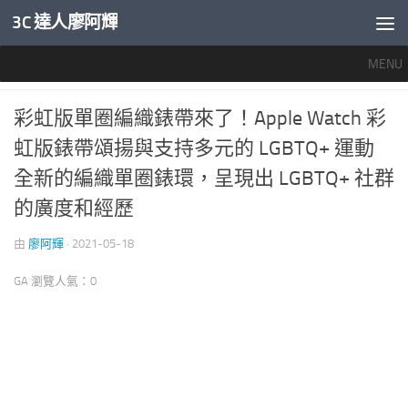
3C 達人廖阿輝
內文下方
MENU
APPLE 愛蘋果
0
彩虹版單圈編織錶帶來了！Apple Watch 彩
虹版錶帶頌揚與支持多元的 LGBTQ+ 運動
全新的編織單圈錶環，呈現出 LGBTQ+ 社群
的廣度和經歷
由
廖阿輝
·
2021-05-18
GA 瀏覽人氣：0