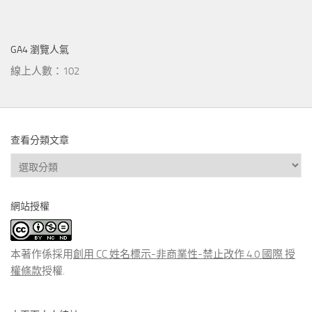
GA4 瀏覽人氣
線上人數：102
查看分類文章
查
看
分
網站授權
類
文
章
本著作係採用
創用 CC 姓名標示-非商業性-禁止改作 4.0 國際 授
權條款
授權.