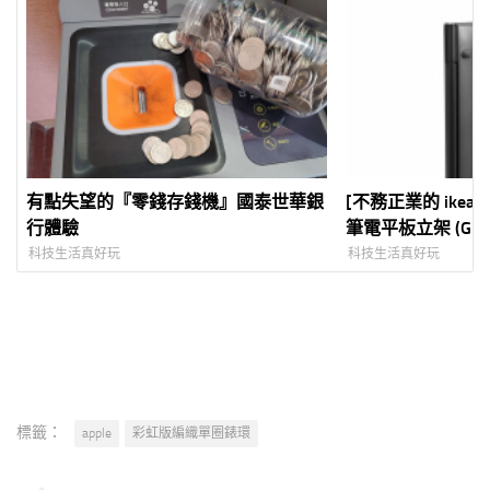
有點失望的『零錢存錢機』國泰世華銀
[不務正業的 ikea
行體驗
筆電平板立架 (GRE
科技生活真好玩
科技生活真好玩
標籤：
apple
彩虹版編織單圈錶環