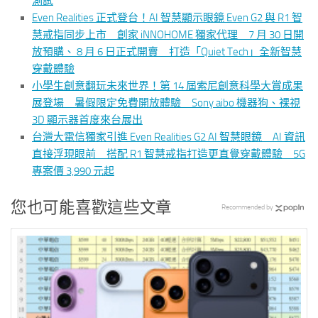
測試
Even Realities 正式登台！AI 智慧顯示眼鏡 Even G2 與 R1 智
慧戒指同步上市 創家 iNNOHOME 獨家代理 7 月 30 日開
放預購、 8 月 6 日正式開賣 打造「Quiet Tech」全新智慧
穿戴體驗
小學生創意翻玩未來世界！第 14 屆索尼創意科學大賞成果
展登場 暑假限定免費開放體驗 Sony aibo 機器狗、裸視
3D 顯示器首度來台展出
台灣大電信獨家引進 Even Realities G2 AI 智慧眼鏡 AI 資訊
直接浮現眼前 搭配 R1 智慧戒指打造更直覺穿戴體驗 5G
專案價 3,990 元起
您也可能喜歡這些文章
Recommended by