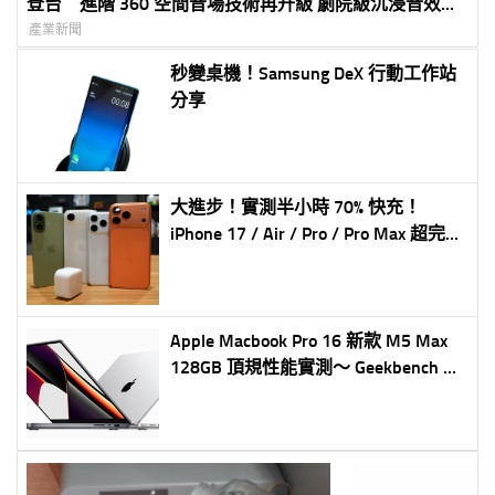
登台 進階 360 空間音場技術再升級 劇院級沉浸音效完
美匹配超大尺寸 BRAVIA 電視
產業新聞
秒變桌機！Samsung DeX 行動工作站
分享
大進步！實測半小時 70% 快充！
iPhone 17 / Air / Pro / Pro Max 超完整
充電實測！有線 + 無線 (蘋果新 40W
充電器實測)
Apple Macbook Pro 16 新款 M5 Max
128GB 頂規性能實測～ Geekbench 6
+ LLM 本地大模型實測