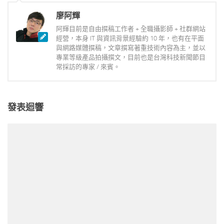
廖阿輝
阿輝目前是自由撰稿工作者 + 全職攝影師 + 社群網站
經營，本身 IT 與資訊背景經驗約 10 年，也有在平面
與網路媒體撰稿，文章撰寫著重技術內容為主，並以
專業等級產品拍攝撰文，目前也是台灣科技新聞節目
常採訪的專家 / 來賓。
發表迴響