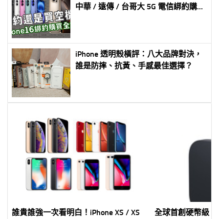
中華 / 遠傳 / 台哥大 5G 電信綁約購機
資費全彙整試算分析懶人包
iPhone 透明殼橫評：八大品牌對決，
誰是防摔、抗黃、手感最佳選擇？
誰貴誰強一次看明白！iPhone XS / XS
全球首創硬幣級 A