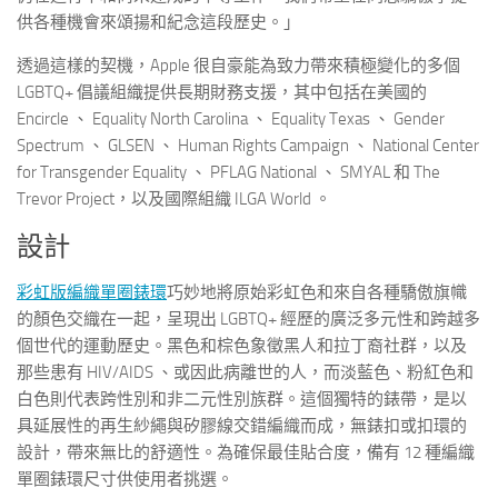
供各種機會來頌揚和紀念這段歷史。」
透過這樣的契機，Apple 很自豪能為致力帶來積極變化的多個
LGBTQ+ 倡議組織提供長期財務支援，其中包括在美國的
Encircle 、 Equality North Carolina 、 Equality Texas 、 Gender
Spectrum 、 GLSEN 、 Human Rights Campaign 、 National Center
for Transgender Equality 、 PFLAG National 、 SMYAL 和 The
Trevor Project，以及國際組織 ILGA World 。
設計
彩虹版編織單圈錶環
巧妙地將原始彩虹色和來自各種驕傲旗幟
的顏色交織在一起，呈現出 LGBTQ+ 經歷的廣泛多元性和跨越多
個世代的運動歷史。黑色和棕色象徵黑人和拉丁裔社群，以及
那些患有 HIV/AIDS 、或因此病離世的人，而淡藍色、粉紅色和
白色則代表跨性別和非二元性別族群。這個獨特的錶帶，是以
具延展性的再生紗繩與矽膠線交錯編織而成，無錶扣或扣環的
設計，帶來無比的舒適性。為確保最佳貼合度，備有 12 種編織
單圈錶環尺寸供使用者挑選。