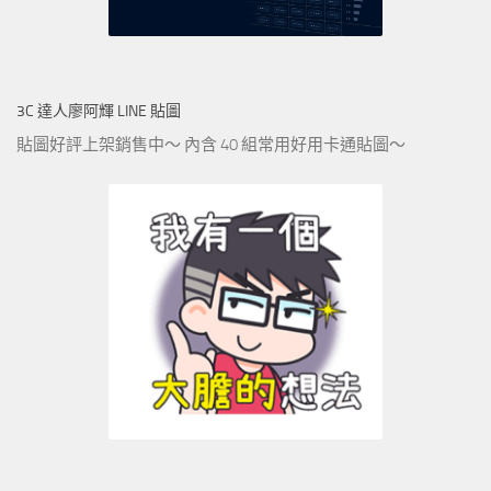
3C 達人廖阿輝 LINE 貼圖
貼圖好評上架銷售中～ 內含 40 組常用好用卡通貼圖～