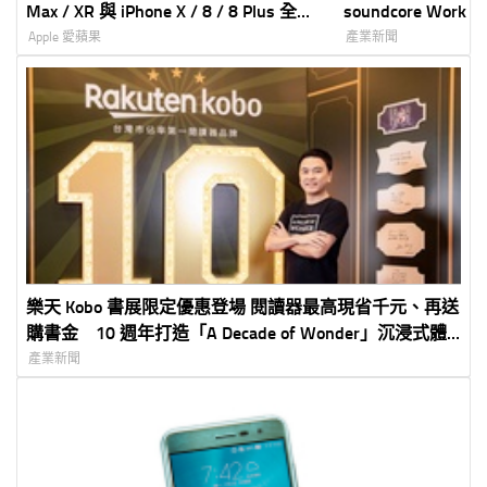
Max / XR 與 iPhone X / 8 / 8 Plus 全規
soundcore Work
格完整比較表！
錄，重塑高效工作
Apple 愛蘋果
產業新聞
樂天 Kobo 書展限定優惠登場 閱讀器最高現省千元、再送
購書金 10 週年打造「A Decade of Wonder」沉浸式體
驗
產業新聞