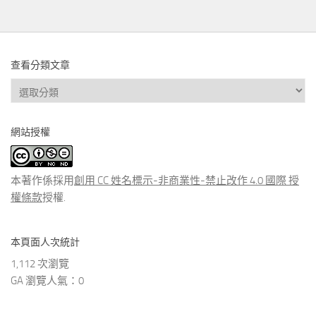
查看分類文章
查
看
分
網站授權
類
文
章
本著作係採用
創用 CC 姓名標示-非商業性-禁止改作 4.0 國際 授
權條款
授權.
本頁面人次統計
1,112 次瀏覽
GA 瀏覽人氣：0