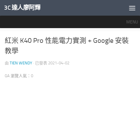
3C 達人廖阿輝
內文下方
MENU
智慧手機開箱評測
1
紅米 K40 Pro 性能電力實測 + Google 安裝
教學
由
TIEN WENDY
· 已發表
2021-04-02
GA 瀏覽人氣：0