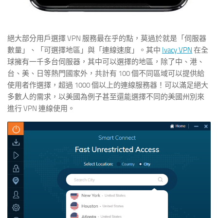
絕大部分用戶選擇 VPN 服務最在乎的點，莫過於就是「伺服器
數量」、「可選擇地區」與「連線速度」。其中
Ivacy VPN
在全
球擁有一千多台伺服器，其中可以選擇的地區，除了中、港、
台、美、日等熱門國家外，共計有 100 個不同區域可以提供給
使用者作選擇，超過 1000 個以上的連線服務器！可以滿足絕大
多數人的需求，以美國為例子甚至還能選擇不同的美國州別來
進行 VPN 連線使用。