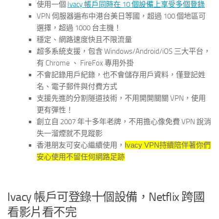
使用一個
Ivacy 帳戶同時在 10 個設備上享受多個登錄
VPN 伺服器遍布中港台美日等國，超過 100 個地區可
選擇，超過 1000 台主機！
穩定、網路速度快且不限流量
超多系統支援，包含 Windows/Android/iOS 三大平台，
有 Chrome 、 FireFox 專用外掛
不會記錄用戶紀錄，也不會儲存用戶資料，僅登記姓
名、電子郵件與付費方式
支援先進的分割隧道技術，不用開開關關 VPN，使用
更有彈性！
創立自 2007 年十多年老牌，不用擔心像免費 VPN 說消
失一溜煙就不見蹤影
香港朋友可安心繼續使用，
Ivacy VPN
持續陪伴著你們
安心使用不留任何網路足跡
Ivacy 帳戶可登錄十個設備，Netflix 跨國
看影片看不完