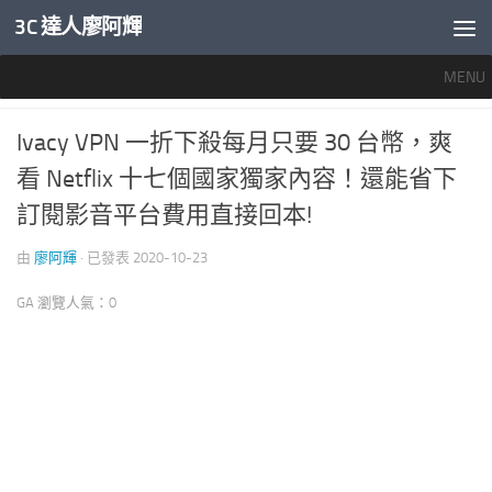
3C 達人廖阿輝
內文下方
MENU
好用軟體
/
推薦文章
/
特賣活動
0
Ivacy VPN 一折下殺每月只要 30 台幣，爽
看 Netflix 十七個國家獨家內容！還能省下
訂閱影音平台費用直接回本!
由
廖阿輝
· 已發表
2020-10-23
GA 瀏覽人氣：0