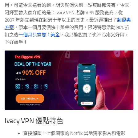
用，可能今天還看的到，明天就消失到一點痕跡都沒有，今天
阿輝要替大家介紹的是：Ivacy VPN 老牌 VPN 服務廠商，從
2007 年創立到現在超過十年以上的歷史，最近還推出了
超優惠
方案
，原本一個月要價快十美金的費用，限時特惠活動 90% 折
扣之後
一個月只需要 1 美金
，我只能說買了也不心疼又好用，
下好離手！
Ivacy VPN 優點特色
直接解鎖十七個國家的 Netflix 當地獨家影片和電影