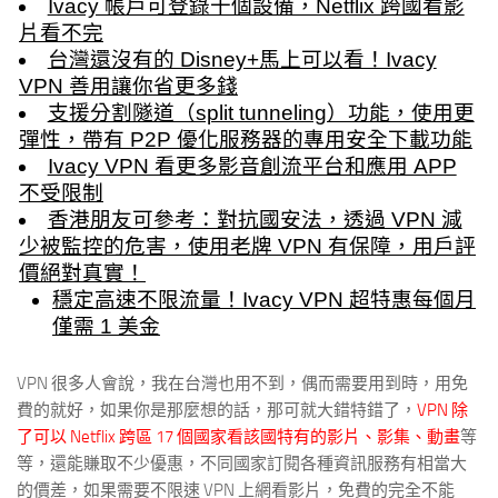
Ivacy 帳戶可登錄十個設備，Netflix 跨國看影
片看不完
台灣還沒有的 Disney+馬上可以看！Ivacy
VPN 善用讓你省更多錢
支援分割隧道（split tunneling）功能，使用更
彈性，帶有 P2P 優化服務器的專用安全下載功能
Ivacy VPN 看更多影音創流平台和應用 APP
不受限制
香港朋友可參考：對抗國安法，透過 VPN 減
少被監控的危害，使用老牌 VPN 有保障，用戶評
價絕對真實！
穩定高速不限流量！Ivacy VPN 超特惠每個月
僅需 1 美金
VPN 很多人會說，我在台灣也用不到，偶而需要用到時，用免
費的就好，如果你是那麼想的話，那可就大錯特錯了，
VPN 除
了可以 Netflix 跨區 17 個國家看該國特有的影片、影集、動畫
等
等，還能賺取不少優惠，不同國家訂閱各種資訊服務有相當大
的價差，如果需要不限速 VPN 上網看影片，免費的完全不能