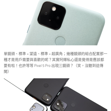
單鏡頭、標準 + 望遠、標準 + 超廣角；幾種鏡頭的組合配置那一
種才是用戶需要與喜歡的呢？其實阿輝私心還是覺得是應該都
要有啦！也許等等 Pixel 5 Pro 出現三鏡頭？（笑，沒聽到這傳
聞）