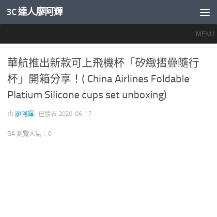
3C 達人廖阿輝
內文下方
MENU
旅行生活
0
華航推出新款可上飛機杯「矽緻摺疊隨行
杯」開箱分享！( China Airlines Foldable
Platium Silicone cups set unboxing)
由
廖阿輝
· 已發表
2020-06-17
GA 瀏覽人氣：0