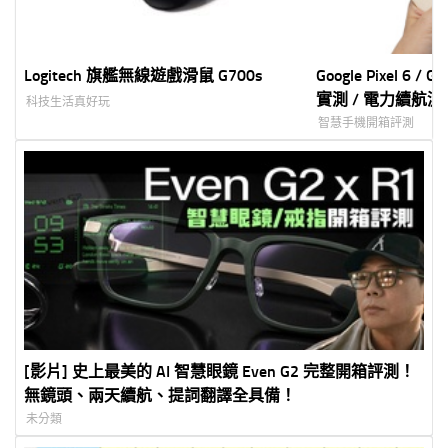
Logitech 旗艦無線遊戲滑鼠 G700s
Google Pixel 6 / G
實測 / 電力續航測試
科技生活真好玩
處理器表現如何?
智慧手機開箱評測
[影片] 史上最美的 AI 智慧眼鏡 Even G2 完整開箱評測！
無鏡頭、兩天續航、提詞翻譯全具備！
未分類