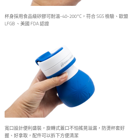
杯身採用食品級矽膠可耐溫-40-200°C，符合 SGS 檢驗、歐盟
LFGB 、美國 FDA 認證
寬口設計便利盛裝，旋轉式蓋口不怕搖晃溢漏，防燙杯套好
握、好拿取，配件可以拆下方便清潔