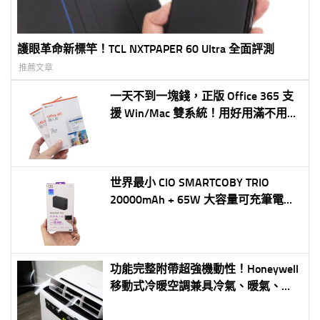
護眼革命新標竿！TCL NXTPAPER 60 Ultra 全面評測
推薦文章
一天不到一塊錢，正版 Office 365 支
援 Win/Mac 雙系統！用好用滿不用再
冒險使用盜版軟體 (家用版合法便宜購
買攻略，不要傻傻讓台灣微軟賺多了)
世界最小 CIO SMARTCOBY TRIO
20000mAh + 65W 大容量可充筆電行
動電源
功能完整附帶超強機動性！Honeywell
移動式冷暖空調兼具冷氣、暖氣、風
扇、除濕功能四合一