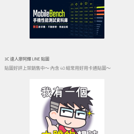
3C 達人廖阿輝 LINE 貼圖
貼圖好評上架銷售中～ 內含 40 組常用好用卡通貼圖～