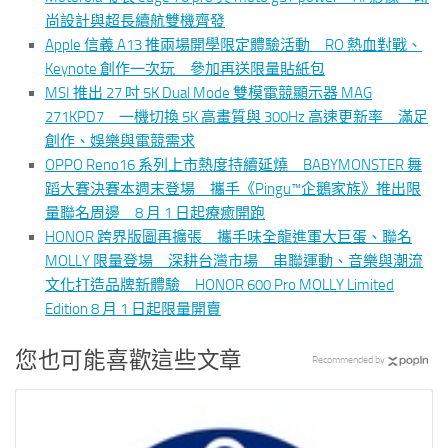
尚設計與超長續航雙機齊發
Apple 信義 A13 推兩場開學限定體驗活動 RO 熱血對戰、
Keynote 創作一次玩 參加再送限量貼紙包
MSI 推出 27 吋 5K Dual Mode 雙模電競顯示器 MAG
271KPD7 一機切換 5K 高畫質與 300Hz 高速更新率 滿足
創作、娛樂與電競需求
OPPO Reno16 系列上市熱度持續延燒 BABYMONSTER 舞
蹈大賽決賽本週末登場 攜手《Pingu™企鵝家族》推出限
量聯名周邊 8 月 1 日起療癒開跑
HONOR 跨界版圖再擴張 攜手味全龍進軍大巨蛋、聯名
MOLLY 限量登場 深耕台灣市場 串聯運動、音樂與潮流
文化打造品牌新體驗 HONOR 600 Pro MOLLY Limited
Edition 8 月 1 日起限量開賣
您也可能喜歡這些文章
Recommended by