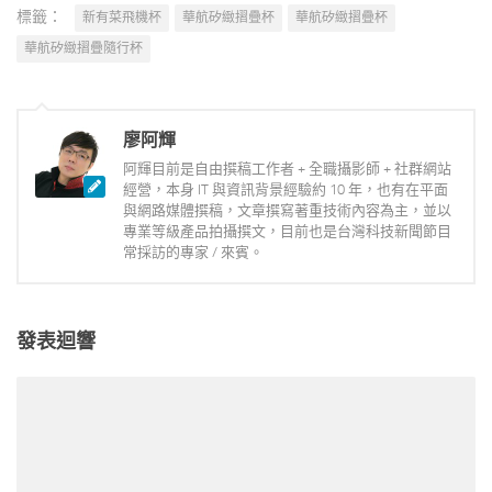
標籤：
新有菜飛機杯
華航矽緻摺疊杯
華航矽緻摺疊杯
華航矽緻摺疊隨行杯
廖阿輝
阿輝目前是自由撰稿工作者 + 全職攝影師 + 社群網站
經營，本身 IT 與資訊背景經驗約 10 年，也有在平面
與網路媒體撰稿，文章撰寫著重技術內容為主，並以
專業等級產品拍攝撰文，目前也是台灣科技新聞節目
常採訪的專家 / 來賓。
發表迴響