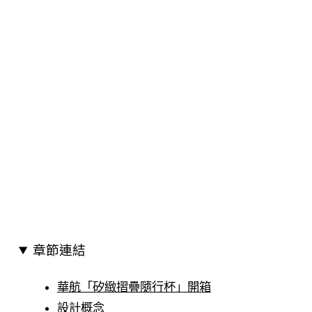
章節連結
華航「矽緻摺疊隨行杯」開箱
設計概念