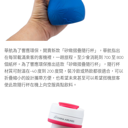
華航為了響應環保，開賣新款「矽緻摺疊隨行杯」，華航指出
在每架載滿乘客的客機裡，一趟旅程，至少會消耗到 700 至 800
個紙杯。為了響應環保推出這款「矽緻摺疊隨行杯」，隨行杯
材質可耐溫在-40 度到 200 度間，裝冷飲或熱飲都很適合，可以
折疊縮小的設計攜帶方便，也希望未來甚至可以希望搭機旅客
使此款隨行杯在機上向空服員點飲料。