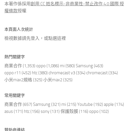
本著作係採用
創用 CC 姓名標示-非商業性-禁止改作 4.0 國際 授
權條款
授權.
本頁面人次統計
檢視數據請先登入，或點選
這裡
熱門關鍵字
商業合作
(1,353)
oppo
(1,086)
mi
(580)
Samsung
(463)
oppo r11
(452)
htc
(380)
chromecast v3
(334)
chromecast
(334)
小米max2規格
(325)
小米max2
(325)
常用關鍵字
商業合作
(657)
Samsung
(321)
mi
(215)
Youtube
(192)
apple
(174)
asus
(171)
htc
(156)
sony
(131)
保護殼膜
(116)
oppo
(102)
贊助商連結