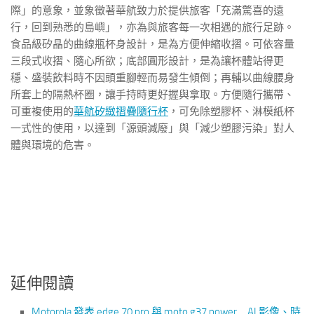
際」的意象，並象徵著華航致力於提供旅客「充滿驚喜的遠
行，回到熟悉的島嶼」，亦為與旅客每一次相遇的旅行足跡。
食品級矽晶的曲線瓶杯身設計，是為方便伸縮收摺。可依容量
三段式收摺、隨心所欲；底部圓形設計，是為讓杯體站得更
穩、盛裝飲料時不因頭重腳輕而易發生傾倒；再輔以曲線腰身
所套上的隔熱杯圈，讓手持時更好握與拿取。方便隨行攜帶、
可重複使用的
華航矽緻摺疊隨行杯
，可免除塑膠杯、淋模紙杯
一式性的使用，以達到「源頭減廢」與「減少塑膠污染」對人
體與環境的危害。
延伸閱讀
Motorola 發表 edge 70 pro 與 moto g37 power AI 影像、時