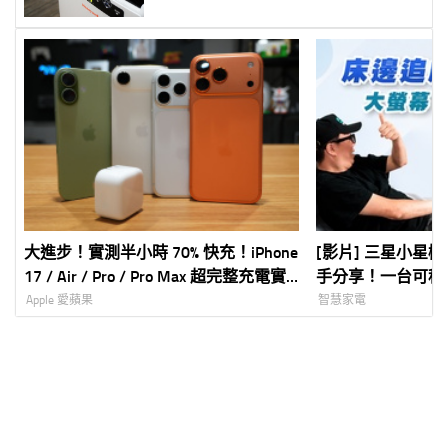
大進步！實測半小時 70% 快充！iPhone
[影片] 三星小星機 The
17 / Air / Pro / Pro Max 超完整充電實
手分享！一台可移動
測！有線 + 無線 (蘋果新 40W 充電器
幕，電視、平板、
Apple 愛蘋果
智慧家電
實測)