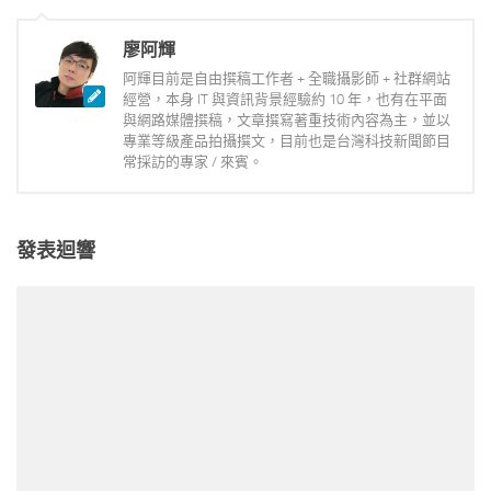
廖阿輝
阿輝目前是自由撰稿工作者 + 全職攝影師 + 社群網站
經營，本身 IT 與資訊背景經驗約 10 年，也有在平面
與網路媒體撰稿，文章撰寫著重技術內容為主，並以
專業等級產品拍攝撰文，目前也是台灣科技新聞節目
常採訪的專家 / 來賓。
發表迴響