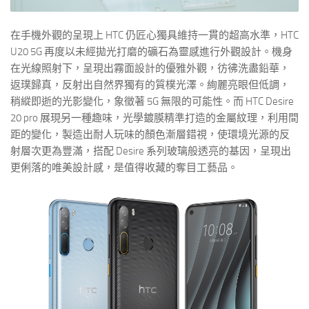
在手機外觀的呈現上 HTC 仍匠心獨具維持一貫的超高水準，HTC
U20 5G 再度以未經拋光打磨的礦石為靈感進行外觀設計。機身
在光線照射下，呈現出霧面設計的優雅外觀，彷彿洗盡鉛華，
返璞歸真，反射出自然界獨有的質樸光澤。絢麗亮眼但低調，
稍縱即逝的光影變化，象徵著 5G 無限的可能性。而 HTC Desire
20 pro 展現另一種趣味，光學鍍膜精準打造的金屬紋理，利用間
距的變化，製造出耐人玩味的顏色漸層錯視，使環境光源的反
射層次更為豐滿，搭配 Desire 系列玻璃般透亮的基因，呈現出
更俐落的唯美設計感，是值得收藏的奪目工藝品。