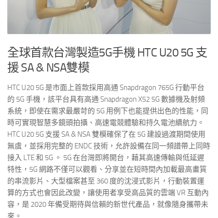
全球首款台灣製造
5G
手機
HTC U20 5G
支
援
SA & NSA
雙模
HTC U20 5G 是市面上首款採用高通 Snapdragon 765G 行動平台
的 5G 手機，該平台具有高通 Snapdragon X52 5G 數據機及射頻
系統，即使在需求最嚴苛的 5G 用例下也能提供出色的性能，同
時可實現智慧多鏡頭拍攝、高速電競體驗和持久電池續航力。
HTC U20 5G 支援 SA & NSA 雙模確保了在 5G 建設過渡期間使用
無虞，並採用完整的 ENDC 技術，允許設備在同一頻譜帶上同時
接入 LTE 和 5G 。 5G 在台灣即將開台，藉其高速傳輸與低延遲
特性，5G 網路不僅可以觀看、分享並在短時間內加載最高畫質
的串流影片、大型檔案甚至 360 度的沈浸式影片，行動裝置運
算的方式也會因此改變，讓使用者享受高品質的雲端 VR 互動內
容，是 2020 年備受期待與信賴的新世代產品，就像隨身攜帶未
來。