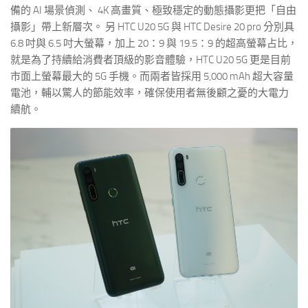
備的 AI 場景偵測、 4K 高畫質、極致穩定的動態攝影更把「自由
攝影」帶上新層次。 另 HTC U20 5G 與 HTC Desire 20 pro 分別具
6.8 吋與 6.5 吋大螢幕，加上 20：9 與 19.5：9 的超高螢幕占比，
就是為了持續給消費者頂級的影音體驗，HTC U20 5G 更是目前
市面上螢幕最大的 5G 手機。而兩者皆採用 5,000 mAh 超大容量
電池，輔以驚人的節能效率，確保使用者無後顧之憂的大電力
續航。