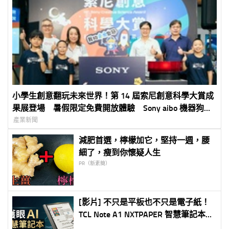
小學生創意翻玩未來世界！第 14 屆索尼創意科學大賞成
果展登場 暑假限定免費開放體驗 Sony aibo 機器狗、
裸視 3D 顯示器首度來台展出
產業新聞
減肥首選，檸檬加它，堅持一週，腰
細了，瘦到你懷疑人生
PR（新素簡）
[影片] 不只是平板也不只是電子紙！
TCL Note A1 NXTPAPER 智慧筆記本超
完整評測