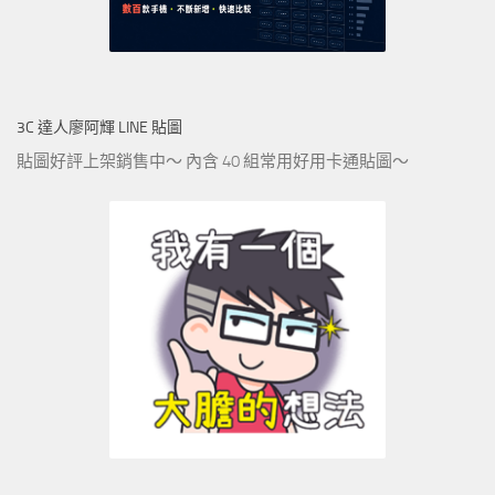
3C 達人廖阿輝 LINE 貼圖
貼圖好評上架銷售中～ 內含 40 組常用好用卡通貼圖～