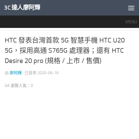
3C 達人廖阿輝
內文下方
MENU
產業新聞
0
HTC 發表台灣首款 5G 智慧手機 HTC U20
5G，採用高通 S765G 處理器；還有 HTC
Desire 20 pro (規格 / 上市 / 售價)
由
廖阿輝
· 已發表
2020-06-16
GA 瀏覽人氣：0