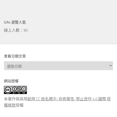
GA4 瀏覽人氣
線上人數：90
查看分類文章
查
看
分
網站授權
類
文
章
本著作係採用
創用 CC 姓名標示-非商業性-禁止改作 4.0 國際 授
權條款
授權.