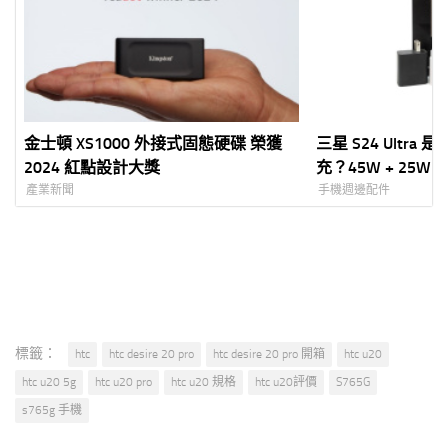
金士頓 XS1000 外接式固態硬碟 榮獲
三星 S24 Ultra
2024 紅點設計大獎
充？45W + 25W
產業新聞
手機週邊配件
標籤：
htc
htc desire 20 pro
htc desire 20 pro 開箱
htc u20
htc u20 5g
htc u20 pro
htc u20 規格
htc u20評價
S765G
s765g 手機