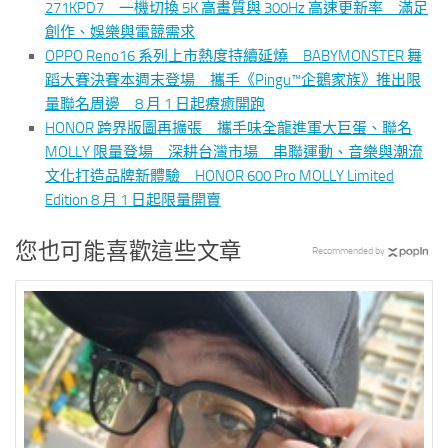
271KPD7 一機切換 5K 高畫質與 300Hz 高速更新率 滿足
創作、娛樂與電競需求
OPPO Reno16 系列上市熱度持續延燒 BABYMONSTER 舞
蹈大賽決賽本週末登場 攜手《Pingu™企鵝家族》推出限
量聯名周邊 8 月 1 日起療癒開跑
HONOR 跨界版圖再擴張 攜手味全龍進軍大巨蛋、聯名
MOLLY 限量登場 深耕台灣市場 串聯運動、音樂與潮流
文化打造品牌新體驗 HONOR 600 Pro MOLLY Limited
Edition 8 月 1 日起限量開賣
您也可能喜歡這些文章
Recommended by