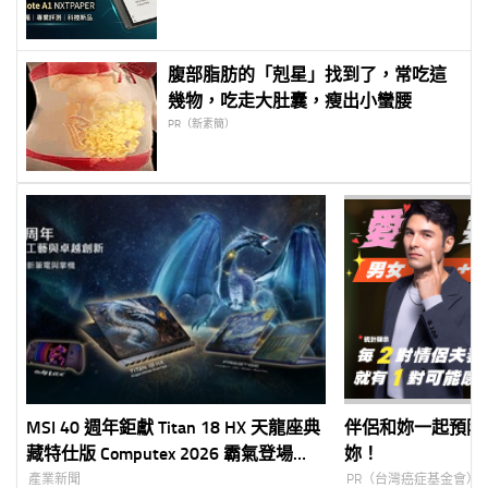
腹部脂肪的「剋星」找到了，常吃這
幾物，吃走大肚囊，瘦出小蠻腰
PR（新素簡）
MSI 40 週年鉅獻 Titan 18 HX 天龍座典
伴侶和妳一起預防
藏特仕版 Computex 2026 霸氣登場
妳！
《玩具總動員》聯名筆電與新世代掌機
產業新聞
PR（台灣癌症基金會）