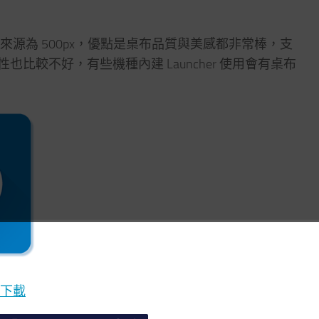
，圖片來源為 500px，優點是桌布品質與美感都非常棒，支
較不好，有些機種內建 Launcher 使用會有桌布
下載