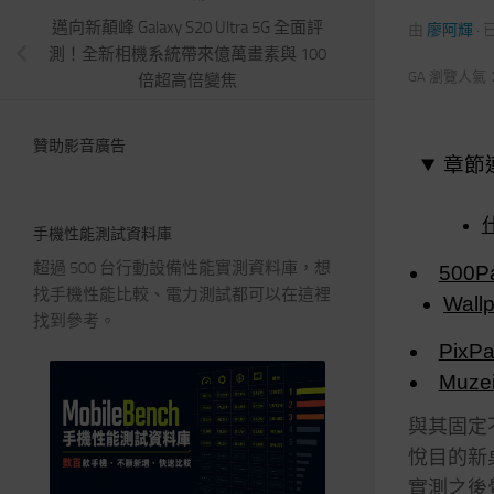
邁向新顛峰 Galaxy S20 Ultra 5G 全面評
由
廖阿輝
·
測！全新相機系統帶來億萬畫素與 100
GA 瀏覽人氣
倍超高倍變焦
贊助影音廣告
章節
手機性能測試資料庫
超過 500 台行動設備性能實測資料庫，想
500Pa
找手機性能比較、電力測試都可以在這裡
Wallp
找到參考。
PixPa
Muze
與其固定
悅目的新
實測之後