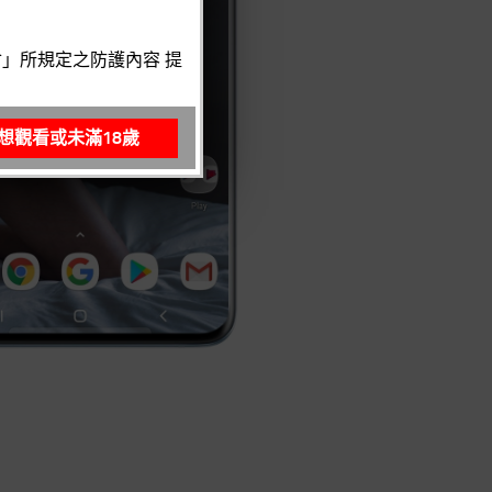
」所規定之防護內容 提
想觀看或未滿18歲