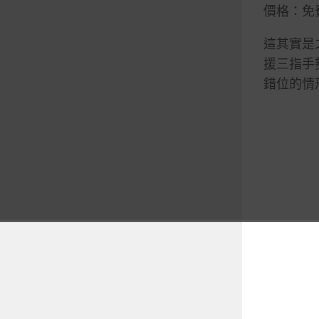
價格：免
這其實是之
援三指手
錯位的情形則