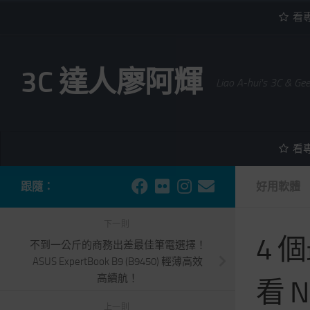
看
內文下方
3C 達人廖阿輝
Liao A-hui's 3C & Ge
看
跟隨：
好用軟體
下一則
4 
不到一公斤的商務出差最佳筆電選擇！
ASUS ExpertBook B9 (B9450) 輕薄高效
高續航！
看 
上一則