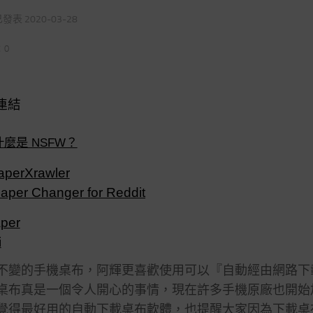
 已發表
2020-03-28
：0
連結
什麼是 NSFW？
perXrawler
aper Changer for Reddit
per
i
不變的手機桌布，阿輝更喜歡使用可以『自動經由網路下
桌布真是一個令人開心的事情，現在許多手機原廠也開始
覺得最好用的自動下載桌布軟體，也提醒大家因為下載桌