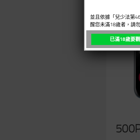
並且依據「兒少法第4
醒您未滿18歲者，請
已滿18歲要
500P