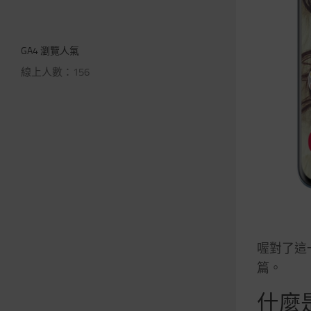
GA4 瀏覽人氣
線上人數：156
喔對了這
篇。
什麼是