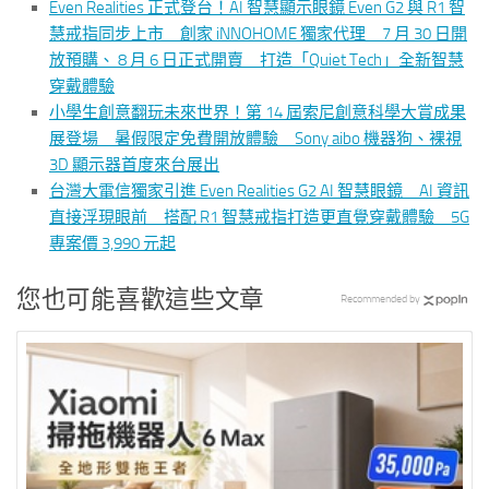
Even Realities 正式登台！AI 智慧顯示眼鏡 Even G2 與 R1 智
慧戒指同步上市 創家 iNNOHOME 獨家代理 7 月 30 日開
放預購、 8 月 6 日正式開賣 打造「Quiet Tech」全新智慧
穿戴體驗
小學生創意翻玩未來世界！第 14 屆索尼創意科學大賞成果
展登場 暑假限定免費開放體驗 Sony aibo 機器狗、裸視
3D 顯示器首度來台展出
台灣大電信獨家引進 Even Realities G2 AI 智慧眼鏡 AI 資訊
直接浮現眼前 搭配 R1 智慧戒指打造更直覺穿戴體驗 5G
專案價 3,990 元起
您也可能喜歡這些文章
Recommended by