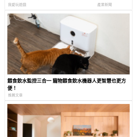
樣要十六萬？Sony PlayStation 5 Pro
Open Gate 與機身
我愛玩遊戲
產業新聞
30th Anniversary Edition Unboxing
製 輕巧機身集結
性 全面提升專業
餵食飲水監控三合一 寵物餵食飲水機器人更智慧也更方
便！
推薦文章