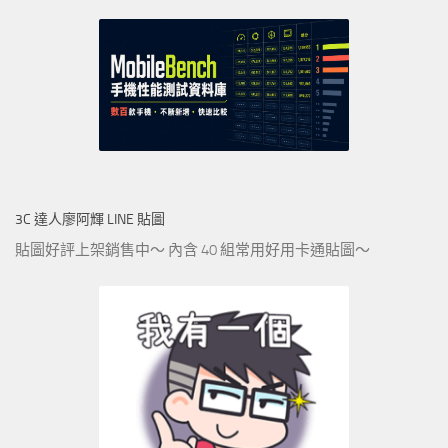
3C 達人廖阿輝 LINE 貼圖
貼圖好評上架銷售中～ 內含 40 組常用好用卡通貼圖～