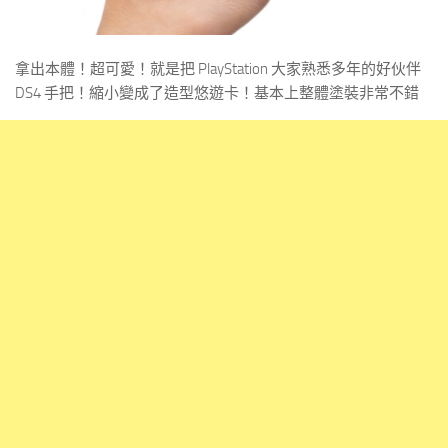
拿出本體！超可愛！就是把 PlayStation 大家熟悉多年的好伙伴
DS4 手把！縮小變成了造型悠遊卡！基本上整體塗裝非常不錯