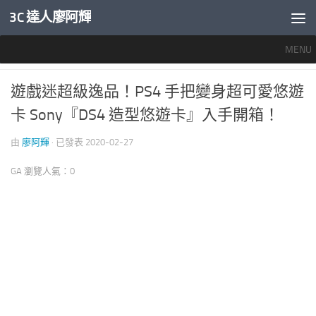
3C 達人廖阿輝
內文下方
MENU
我愛玩遊戲
0
遊戲迷超級逸品！PS4 手把變身超可愛悠遊
卡 Sony『DS4 造型悠遊卡』入手開箱！
由
廖阿輝
· 已發表
2020-02-27
GA 瀏覽人氣：0