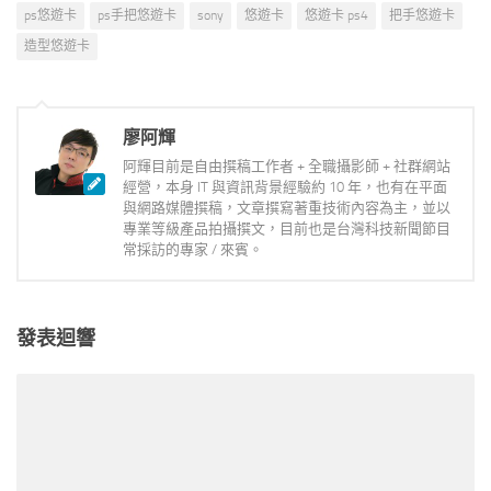
ps悠遊卡
ps手把悠遊卡
sony
悠遊卡
悠遊卡 ps4
把手悠遊卡
造型悠遊卡
廖阿輝
阿輝目前是自由撰稿工作者 + 全職攝影師 + 社群網站
經營，本身 IT 與資訊背景經驗約 10 年，也有在平面
與網路媒體撰稿，文章撰寫著重技術內容為主，並以
專業等級產品拍攝撰文，目前也是台灣科技新聞節目
常採訪的專家 / 來賓。
發表迴響