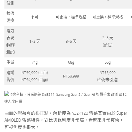
偵測
錶帶
不可
可更換，標準規格
可更換，標準規格
更換
電力
表現
3~5 天
1~2 天
3~5 天
(阿輝
(預估)
測試)
重量
74g
68g
55g
建議
NT$9,999 (上市)
NT$5,999
NT$8,999
售價
NT$4,999 (目前)
(台灣未引進)
曲面的螢幕真的很正點，解析度為 432×128 螢幕其實由於 Super
AMOLED 螢幕特性，對比與銳利度非常高，看起來非常爽快，
可視角度也很大。