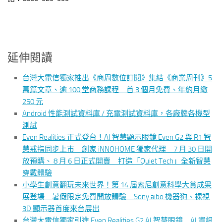
延伸閱讀
台灣大電信獨家推出《商周數位訂閱》集結《商業周刊》5
萬篇文章、逾 100 堂商務課程 首 3 個月免費、年約月繳
250 元
Android 性能測試資料庫 / 充電測試資料庫，各廠牌各機型
測試
Even Realities 正式登台！AI 智慧顯示眼鏡 Even G2 與 R1 智
慧戒指同步上市 創家 iNNOHOME 獨家代理 7 月 30 日開
放預購、 8 月 6 日正式開賣 打造「Quiet Tech」全新智慧
穿戴體驗
小學生創意翻玩未來世界！第 14 屆索尼創意科學大賞成果
展登場 暑假限定免費開放體驗 Sony aibo 機器狗、裸視
3D 顯示器首度來台展出
台灣大電信獨家引進 Even Realities G2 AI 智慧眼鏡 AI 資訊