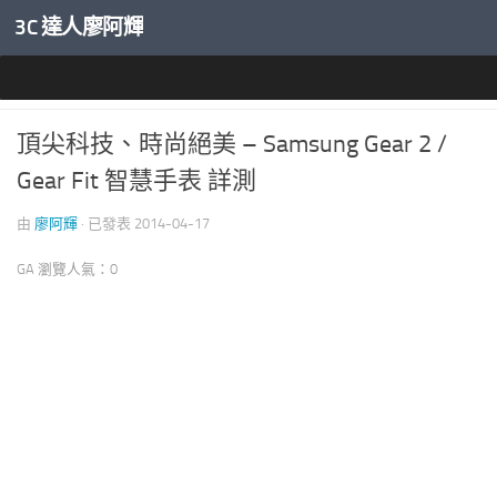
3C 達人廖阿輝
內文下方
穿戴裝置專區
頂尖科技、時尚絕美 – Samsung Gear 2 /
Gear Fit 智慧手表 詳測
由
廖阿輝
· 已發表
2014-04-17
GA 瀏覽人氣：0