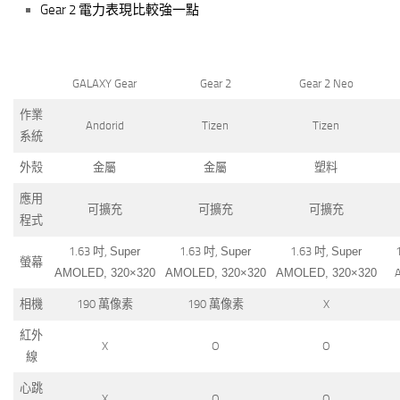
Gear 2 電力表現比較強一點
GALAXY Gear
Gear 2
Gear 2 Neo
作業
Andorid
Tizen
Tizen
系統
外殼
金屬
金屬
塑料
應用
可擴充
可擴充
可擴充
程式
1.63 吋,
Super
1.63 吋,
Super
1.63 吋,
Super
螢幕
AMOLED, 320×320
AMOLED, 320×320
AMOLED, 320×320
A
相機
190 萬像素
190 萬像素
X
紅外
X
O
O
線
心跳
X
O
O