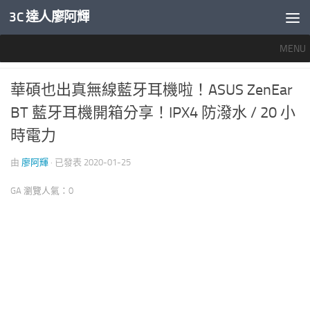
3C 達人廖阿輝
內文下方
MENU
行動影音
0
華碩也出真無線藍牙耳機啦！ASUS ZenEar
BT 藍牙耳機開箱分享！IPX4 防潑水 / 20 小
時電力
由
廖阿輝
· 已發表
2020-01-25
GA 瀏覽人氣：0