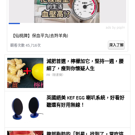
ads by popIn
【仙桃牌】保血平丸(去羚羊角)
深入了解
觀看次數 45,727次
減肥首選，檸檬加它，堅持一週，腰
細了，瘦到你懷疑人生
PR（新素簡）
英國絕美 KEF EGG 喇叭系統，好看好
聽還有好用無線！
腹部脂肪的「剋星」找到了，常吃這