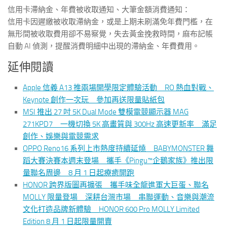
信用卡滯納金、年費被收取通知、大筆金額消費通知：
信用卡因遲繳被收取滯納金，或是上期未刷滿免年費門檻，在
無形間被收取費用卻不易察覺，失去黃金挽救時間，麻布記帳
自動 AI 偵測，提醒消費明細中出現的滯納金、年費費用。
延伸閱讀
Apple 信義 A13 推兩場開學限定體驗活動 RO 熱血對戰、
Keynote 創作一次玩 參加再送限量貼紙包
MSI 推出 27 吋 5K Dual Mode 雙模電競顯示器 MAG
271KPD7 一機切換 5K 高畫質與 300Hz 高速更新率 滿足
創作、娛樂與電競需求
OPPO Reno16 系列上市熱度持續延燒 BABYMONSTER 舞
蹈大賽決賽本週末登場 攜手《Pingu™企鵝家族》推出限
量聯名周邊 8 月 1 日起療癒開跑
HONOR 跨界版圖再擴張 攜手味全龍進軍大巨蛋、聯名
MOLLY 限量登場 深耕台灣市場 串聯運動、音樂與潮流
文化打造品牌新體驗 HONOR 600 Pro MOLLY Limited
Edition 8 月 1 日起限量開賣