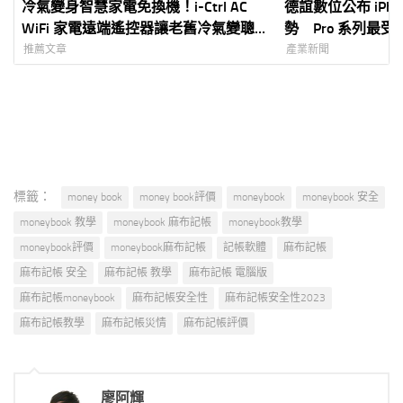
冷氣變身智慧家電免換機！i-Ctrl AC
德誼數位公布 iPho
WiFi 家電遠端遙控器讓老舊冷氣變聰
勢 Pro 系列最
明
推薦文章
產業新聞
標籤：
money book
money book評價
moneybook
moneybook 安全
moneybook 教學
moneybook 麻布記帳
moneybook教學
moneybook評價
moneybook麻布記帳
記帳軟體
麻布記帳
麻布記帳 安全
麻布記帳 教學
麻布記帳 電腦版
麻布記帳moneybook
麻布記帳安全性
麻布記帳安全性2023
麻布記帳教學
麻布記帳災情
麻布記帳評價
廖阿輝