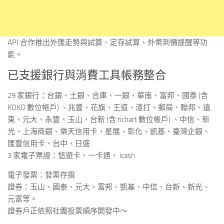
API 合作推出外匯走勢與試算、定存試算、外幣到價提醒等功
能。
已支援銀行與消費工具帳務整合
29 家銀行：台銀、土銀、合庫、一銀、華南、富邦、國泰 (含
KOKO 數位帳戶) 、兆豐、花旗、王道、渣打、郵局、聯邦、遠
東、元大、永豐、玉山、台新 (含 richart 數位帳戶) 、中信、新
光、上海商銀、樂天信用卡、星展、彰化、凱基、臺灣企銀、
匯豐信用卡、台中、日盛
3 家電子票證：悠遊卡、一卡通、 icash
電子發票：發票存摺
證券：玉山、國泰、元大、富邦、凱基、中信、台新、新光、
元富等。
證券戶正依照社團投票順序開發中～