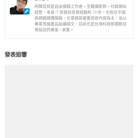
阿輝目前是自由撰稿工作者 + 全職攝影師 + 社群網站
經營，本身 IT 與資訊背景經驗約 10 年，也有在平面
與網路媒體撰稿，文章撰寫著重技術內容為主，並以
專業等級產品拍攝撰文，目前也是台灣科技新聞節目
常採訪的專家 / 來賓。
發表迴響