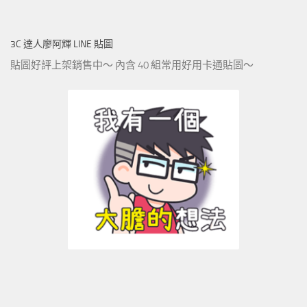
3C 達人廖阿輝 LINE 貼圖
貼圖好評上架銷售中～ 內含 40 組常用好用卡通貼圖～