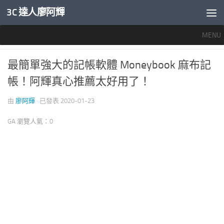
3C 達人廖阿輝
內文下方
MENU
好用軟體
0
最簡單強大的記帳軟體 Moneybook 麻布記
帳！阿輝真心推薦太好用了！
由
廖阿輝
· 已發表
2020-01-23
GA 瀏覽人氣：0