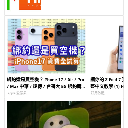
綁約還是買空機？iPhone 17 / Air / Pro
讓你的 Z Fold 7 更
/ Max 中華 / 遠傳 / 台哥大 5G 綁約購
整中文教學 (1) Home 
機資費全彙整 試算分析懶人包
NotiStar 首
Apple 愛蘋果
好用軟體