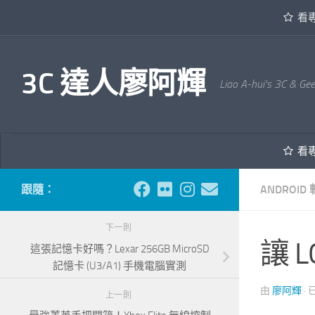
看
內文下方
3C 達人廖阿輝
Liao A-hui's 3C & Ge
看
跟隨：
ANDROI
下一則
讓 
這張記憶卡好嗎？Lexar 256GB MicroSD
記憶卡 (U3/A1) 手機電腦實測
由
廖阿輝
·
上一則