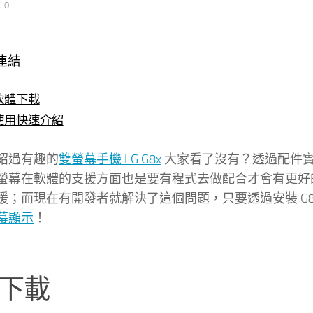
：0
連結
軟體下載
使用快速介紹
紹過有趣的
雙螢幕手機 LG G8x
大家看了沒有？透過配件
螢幕在軟體的支援方面也是要有程式去做配合才會有更好
援；而現在有開發者就解決了這個問題，只要透過安裝 G8X 
幕顯示
！
下載