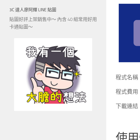
3C 達人廖阿輝 LINE 貼圖
貼圖好評上架銷售中～ 內含 40 組常用好用
卡通貼圖～
程式名稱：G
程式費用
下載連結：
使用