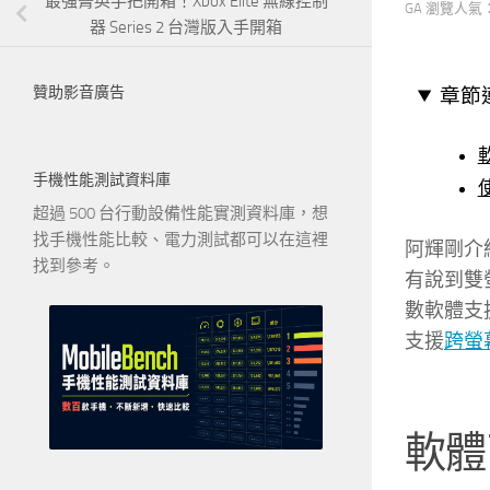
最強菁英手把開箱！Xbox Elite 無線控制
GA 瀏覽人氣
器 Series 2 台灣版入手開箱
贊助影音廣告
章節
手機性能測試資料庫
超過 500 台行動設備性能實測資料庫，想
找手機性能比較、電力測試都可以在這裡
阿輝剛介
找到參考。
有說到雙
數軟體支
支援
跨螢
軟體