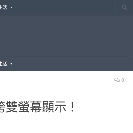
生活
生活
0
強制跨雙螢幕顯示！