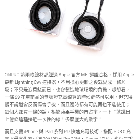
ONPRO 這兩款線材都經過 Apple 官方 MFi 認證合格、採用 Apple
最新 Lightning C94 連接器，不用擔心更新之後就變成一條垃
圾；不只是浪費錢而已，也會製造地球環境的負擔，想想看，
一條 99 花車商品的無認證充電線買的時候雖然可以用，但充得
慢不說還會反而傷害手機，而且隨時都有可能再也不能使用；
每個人都買一條的話，根據蘋果手機的市占率，一下子就跳出
上億條這種接近一次性的線！多麼龐大的數字！
而且支援 iPhone 與 iPad 系列 PD 快速充電技術，搭配 PD3.0 充
電器最高供電可達 30W (iPad Pro 30W，iPhone 15W)，也就是說