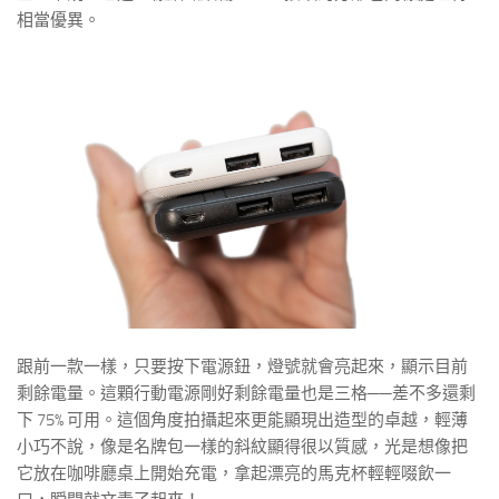
相當優異。
跟前一款一樣，只要按下電源鈕，燈號就會亮起來，顯示目前
剩餘電量。這顆行動電源剛好剩餘電量也是三格──差不多還剩
下 75% 可用。這個角度拍攝起來更能顯現出造型的卓越，輕薄
小巧不說，像是名牌包一樣的斜紋顯得很以質感，光是想像把
它放在咖啡廳桌上開始充電，拿起漂亮的馬克杯輕輕啜飲一