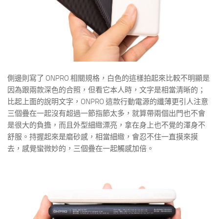
側邊則寫了 ONPRO 相關規格，白色的這樣拍起來比較不明顯是
因為跟兩款深色的合照，但看它本人時，文字是相當清晰的；
比起上面的說明文字，ONPRO 這款行動電源的纖薄更引人注意
三個疊在一起沒有超過一節指節太多，就算帶兩個出門也不會
是很大的負擔，而且外型細緻漂亮，拿在身上也不覺的渾身不
舒服。持握起來是磨砂感，相當細緻，會忍不住一直摸來摸
去，感覺蠻微妙的，三個疊在一起觸感加倍。