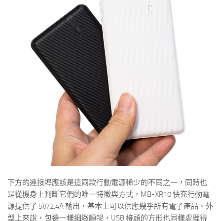
下方的連接埠應該是這兩款行動電源稀少的不同之一，同時也
是從機身上判斷它們的唯一特徵與方式，MB-XR10 快充行動電
源提供了 5V/2.4A 輸出，基本上可以供應幾乎所有電子產品。外
型上來說，包邊一樣細緻順暢，USB 接頭的方形也同樣處理得