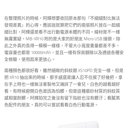
在整理照片的時候，阿輝想要收回原本那句『不細細對比無法
發現差異』的心得，應該說就算把它們的兩張照片放在一起細
細比對，阿輝還是看不出行動電源本體的不同。線材是不一樣
無庸置疑，MB-XR10 附的是大家的好朋友 Micro USB 接頭，除
此之外真的長得一模模一樣樣，不管大小寬度重量都差不多，
電容量也都是 10000mAh，並且一樣有保高額險以及通過各種安
全檢驗，使用起來更放心。
兩種顏色都很好看，雖然細緻的斜紋跟 XS10PD 完全一樣，但是
把 XR10 抽出來的時候，那手感還是讓人忍不住摸了好幾把，拿
在手上時也一樣無法客製地又端詳了一會兒。白色的越看越好
看，有時候避開白色是因為怕髒，但是這種磨砂材質的斜紋質
感相當耐髒，阿輝拍完之後沒有留下指紋也沒有髒汙；看膩黑
色配件的朋友，真的可以嘗試看看白色行動電源。