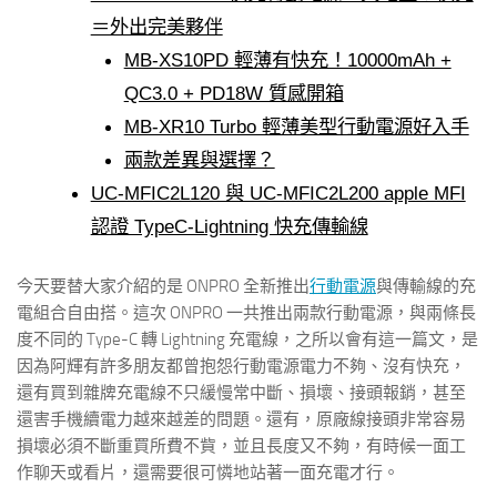
＝外出完美夥伴
MB-XS10PD 輕薄有快充！10000mAh +
QC3.0 + PD18W 質感開箱
MB-XR10 Turbo 輕薄美型行動電源好入手
兩款差異與選擇？
UC-MFIC2L120 與 UC-MFIC2L200 apple MFI
認證 TypeC-Lightning 快充傳輸線
今天要替大家介紹的是 ONPRO 全新推出
行動電源
與傳輸線的充
電組合自由搭。這次 ONPRO 一共推出兩款行動電源，與兩條長
度不同的 Type-C 轉 Lightning 充電線，之所以會有這一篇文，是
因為阿輝有許多朋友都曾抱怨行動電源電力不夠、沒有快充，
還有買到雜牌充電線不只緩慢常中斷、損壞、接頭報銷，甚至
還害手機續電力越來越差的問題。還有，原廠線接頭非常容易
損壞必須不斷重買所費不貲，並且長度又不夠，有時候一面工
作聊天或看片，還需要很可憐地站著一面充電才行。