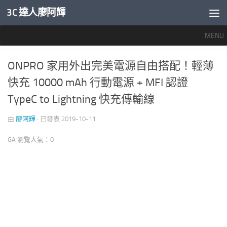
3C 達人廖阿輝
內文下方
MENU
推薦文章
/
行動電源與線材
0
ONPRO 家用外出完美電源自由搭配！輕薄
快充 10000 mAh 行動電源 + MFI 認證
TypeC to Lightning 快充傳輸線
由
廖阿輝
· 已發表
2019-10-11
GA 瀏覽人氣：0