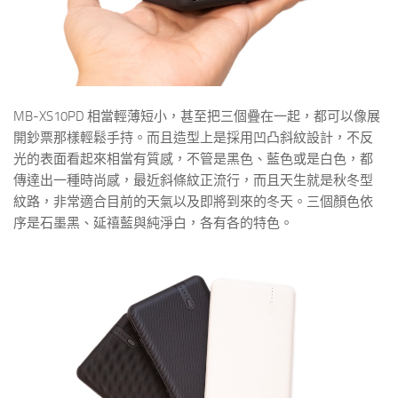
MB-XS10PD 相當輕薄短小，甚至把三個疊在一起，都可以像展
開鈔票那樣輕鬆手持。而且造型上是採用凹凸斜紋設計，不反
光的表面看起來相當有質感，不管是黑色、藍色或是白色，都
傳達出一種時尚感，最近斜條紋正流行，而且天生就是秋冬型
紋路，非常適合目前的天氣以及即將到來的冬天。三個顏色依
序是石墨黑、延禧藍與純淨白，各有各的特色。