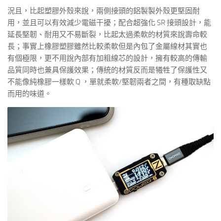
況且，比起塑膠外殼來說，兩側接頭的鋁製製外殼更堅固耐
用，並且可以有效減少電磁干擾；配合超強化 SR 接頭設計，能
延長堅韌、耐用又不易斷裂，比起太過柔軟的材質來說壽命較
長；事實上橡膠塑膠雖然比較柔軟但是內包了金屬線材其實也
有個極限，更不用說內部有加粗線芯的設計，擁有較高的傳輸
品質同時也兼具保護效果；傳統的材質反而是犧牲了保護性又
不能像純橡膠一樣軟 Q ，單就柔軟/堅韌兩者之間，有種取缺點
而用的味道。