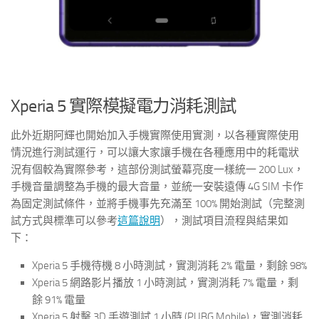
Xperia 5 實際模擬電力消耗測試
此外近期阿輝也開始加入手機實際使用實測，以各種實際使用
情況進行測試運行，可以讓大家讓手機在各種應用中的耗電狀
況有個較為實際參考，這部份測試螢幕亮度一樣統一 200 Lux，
手機音量調整為手機的最大音量，並統一安裝遠傳 4G SIM 卡作
為固定測試條件，並將手機事先充滿至 100% 開始測試（完整測
試方式與標準可以參考
這篇說明
），測試項目流程與結果如
下：
Xperia 5 手機待機 8 小時測試，實測消耗 2% 電量，剩餘 98%
Xperia 5 網路影片播放 1 小時測試，實測消耗 7% 電量，剩
餘 91% 電量
Xperia 5 射擊 3D 手遊測試 1 小時 (PUBG Mobile)，實測消耗