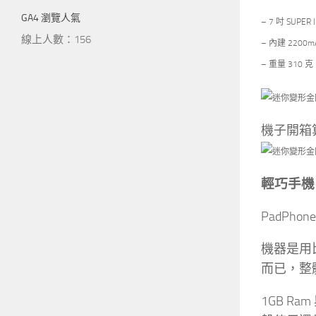
GA4 瀏覽人氣
– 7 吋 SUPER
線上人數：156
– 內建
2200m
– 重量 310 克
機子開箱
輕巧手機
PadPh
機器是用比
而已，整
1GB Ra