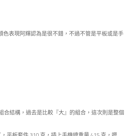
，顏色表現阿輝認為是很不錯，不過不管是平板或是手
組合結構，過去是比較『大』的組合，這次則是整個
了，平板套件 310 克，插上手機總重量 415 克，嗯….