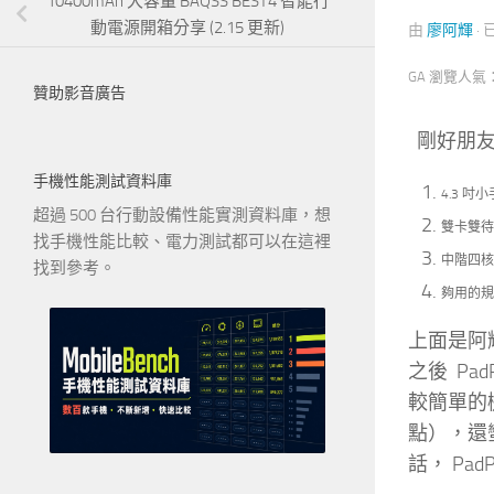
10400mAh 大容量 BAQSS BEST4 智能行
動電源開箱分享 (2.15 更新)
由
廖阿輝
·
GA 瀏覽人氣
贊助影音廣告
剛好朋友
手機性能測試資料庫
4.3 吋
超過 500 台行動設備性能實測資料庫，想
雙卡雙待
找手機性能比較、電力測試都可以在這裡
中階四核
找到參考。
夠用的規
上面是阿
之後 Pa
較簡單的機
點），還
話， Pad