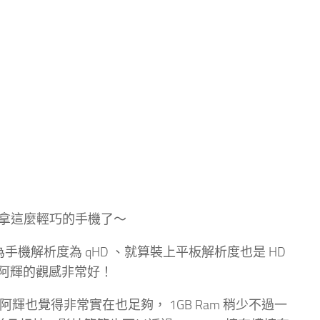
沒有拿這麼輕巧的手機了～
為手機解析度為 qHD 、就算裝上平板解析度也是 HD
阿輝的觀感非常好！
價位，其實阿輝也覺得非常實在也足夠， 1GB Ram 稍少不過一