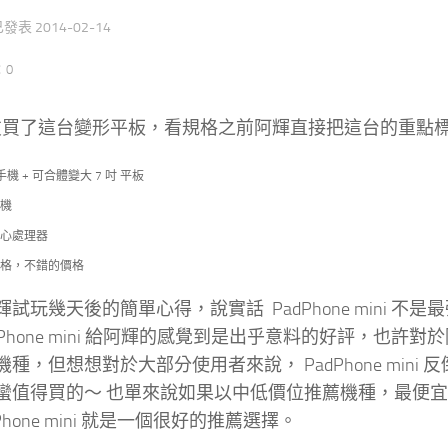
 已發表
2014-02-14
：0
買了這台變形平板，看規格之前阿輝直接把這台的重點
小手機 + 可合體變大 7 吋 平板
機
心處理器
格，不錯的價格
輝試玩幾天後的簡單心得，說實話 PadPhone mini
dPhone mini 給阿輝的感覺到是出乎意料的好評，也許對於阿
種，但想想對於大部分使用者來說， PadPhone mi
蠻值得買的～ 也單來說如果以中低價位推薦機種，最便
Phone mini 就是一個很好的推薦選擇。