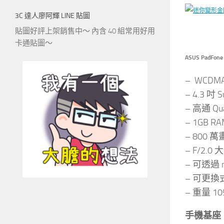
3C 達人廖阿輝 LINE 貼圖
貼圖好評上架銷售中～ 內含 40 組常用好用
卡通貼圖～
ASUS PadFon
– WCDM
– 4.3 吋 
– 高通 Qu
– 1GB R
– 800 萬
– F/2
– 可透過
– 可更換式
– 重量 10
手機基座