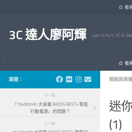
看
內文下方
3C 達人廖阿輝
Liao A-hui's 3C & Ge
看
跟隨：
開箱與周
下一則
迷你變
『10400mAh 大容量 BAQSS BEST4 智能
行動電源』的問題？
(1)
上一則