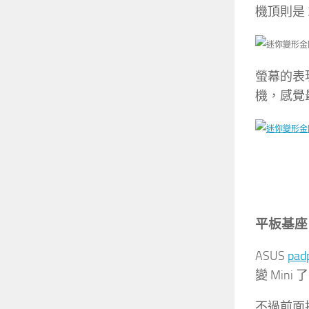
機頂則是 
螢幕的表
機，感覺
平板基座
ASUS
pad
變 Min
不過前面提