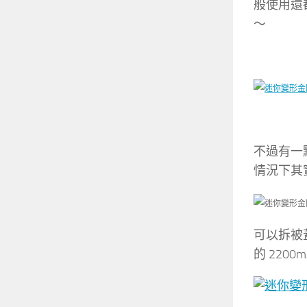
般使用還都
～
不過有一
情況下其
可以拆被
的 220