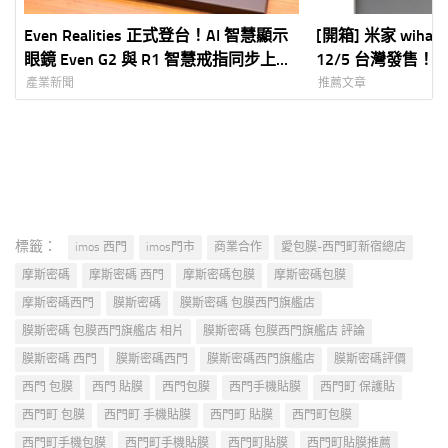
Even Realities 正式登台！AI 智慧顯示
[開箱] 米家 wih
眼鏡 Even G2 與 R1 智慧戒指同步上
12/5 台灣發售！
市 創家 iNNOHOME 獨家代理 7 月
產業新聞
推薦文章
30 日開放預購、 8 月 6 日正式開賣
打造「Quiet Tech」全新智慧穿戴體驗
標籤：
imos 西門
imos門市
商業合作
愛包膜-西門町新宿總店
摩斯密碼
摩斯密碼 西門
摩斯密碼包膜
摩斯密碼包膜
摩斯密碼西門
膜斯密碼
膜斯密碼 包膜西門旗艦店
膜斯密碼 包膜西門旗艦店 相片
膜斯密碼 包膜西門旗艦店 評論
膜斯密碼 西門
膜斯密碼西門
膜斯密碼西門旗艦店
膜斯密碼評價
西門 包膜
西門 貼膜
西門包膜
西門手機貼膜
西門町 保護貼
西門町 包膜
西門町 手機貼膜
西門町 貼膜
西門町包膜
西門町手機包膜
西門町手機貼膜
西門町貼膜
西門町貼膜推薦