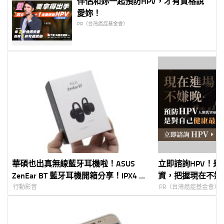
伴侶和妳一起預防HPV，才有資格說
愛妳！
PR（台灣癌症基金會）
華碩也出真無線藍牙耳機啦！ASUS
立即諮詢HPV！
ZenEar BT 藍牙耳機開箱分享！IPX4 防
資，把握現在不嫌
潑水 / 20 小時電力
行動影音
PR（台灣癌症基金會）