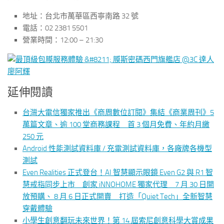
地址：台北市萬華區西寧南路 32 號
電話：02 2381 5501
營業時間：12:00 – 21:30
延伸閱讀
台灣大電信獨家推出《商周數位訂閱》集結《商業周刊》5
萬篇文章、逾 100 堂商務課程 首 3 個月免費、年約月繳
250 元
Android 性能測試資料庫 / 充電測試資料庫，各廠牌各機型
測試
Even Realities 正式登台！AI 智慧顯示眼鏡 Even G2 與 R1 智
慧戒指同步上市 創家 iNNOHOME 獨家代理 7 月 30 日開
放預購、 8 月 6 日正式開賣 打造「Quiet Tech」全新智慧
穿戴體驗
小學生創意翻玩未來世界！第 14 屆索尼創意科學大賞成果