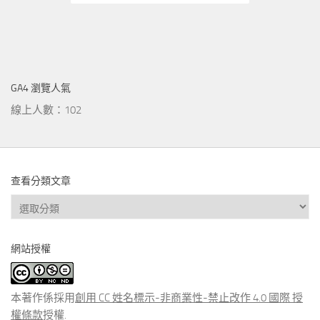
GA4 瀏覽人氣
線上人數：102
查看分類文章
查
看
分
網站授權
類
文
章
本著作係採用
創用 CC 姓名標示-非商業性-禁止改作 4.0 國際 授
權條款
授權.