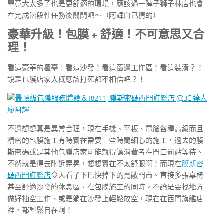
畢竟大太多了也是更舒適的環境，應該過一陣子獅子林店也會
在完成階段性任務後關閉吧～（阿輝自己猜的）
豪華升級！包膜 + 舒適！不可意思又合
理！
看這豪華的櫃臺！看這沙發！看這窗邊工作區！看這裝潢？！
說是包膜店家大概應該打死都不相信吧？！
不過想想真是異常合理，現在手機、平板、電腦各種高級而且
精密的包膜施工有時實在需要一些時間細心的施工，過去的膜
斯密碼或是其他包膜店家可能就得讓消費者在門口罰站等待、
不然就是得去附近晃晃，想想實在不太舒服啊！而現在
膜斯密
碼西門旗艦店
令人看了下巴快掉下的寬敞門市、直接多張桌椅
甚至舒適沙發的休息區，在包膜施工的同時，不論是要找地方
做好抽空工作、或是躺在沙發上輕鬆放空，現在在西門旗艦店
裡，都輕鬆自在啊！