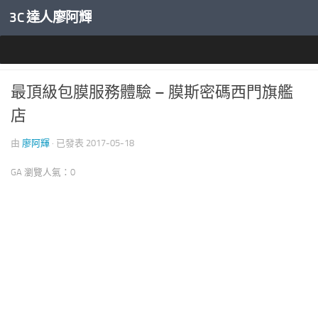
3C 達人廖阿輝
內文下方
科技生活真好玩
0
最頂級包膜服務體驗 – 膜斯密碼西門旗艦
店
由
廖阿輝
· 已發表
2017-05-18
GA 瀏覽人氣：0