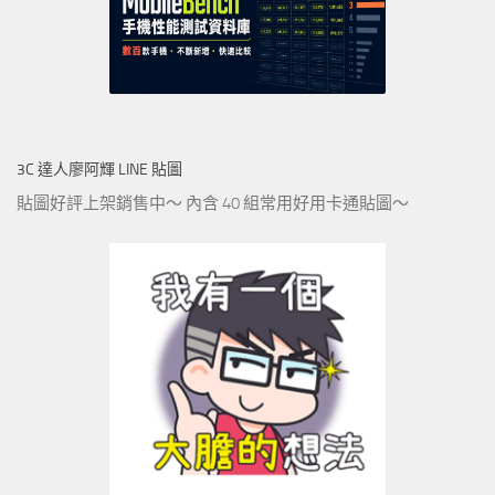
3C 達人廖阿輝 LINE 貼圖
貼圖好評上架銷售中～ 內含 40 組常用好用卡通貼圖～