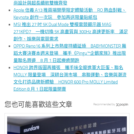
尚設計與超長續航雙機齊發
Apple 信義 A13 推兩場開學限定體驗活動 RO 熱血對戰、
Keynote 創作一次玩 參加再送限量貼紙包
MSI 推出 27 吋 5K Dual Mode 雙模電競顯示器 MAG
271KPD7 一機切換 5K 高畫質與 300Hz 高速更新率 滿足
創作、娛樂與電競需求
OPPO Reno16 系列上市熱度持續延燒 BABYMONSTER 舞
蹈大賽決賽本週末登場 攜手《Pingu™企鵝家族》推出限
量聯名周邊 8 月 1 日起療癒開跑
HONOR 跨界版圖再擴張 攜手味全龍進軍大巨蛋、聯名
MOLLY 限量登場 深耕台灣市場 串聯運動、音樂與潮流
文化打造品牌新體驗 HONOR 600 Pro MOLLY Limited
Edition 8 月 1 日起限量開賣
您也可能喜歡這些文章
Recommended by