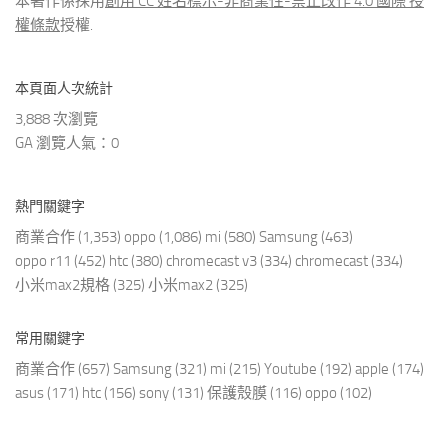
本著作係採用
創用 CC 姓名標示-非商業性-禁止改作 4.0 國際 授
權條款
授權.
本頁面人次統計
3,888 次瀏覽
GA 瀏覽人氣：0
熱門關鍵字
商業合作
(1,353)
oppo
(1,086)
mi
(580)
Samsung
(463)
oppo r11
(452)
htc
(380)
chromecast v3
(334)
chromecast
(334)
小米max2規格
(325)
小米max2
(325)
常用關鍵字
商業合作
(657)
Samsung
(321)
mi
(215)
Youtube
(192)
apple
(174)
asus
(171)
htc
(156)
sony
(131)
保護殼膜
(116)
oppo
(102)