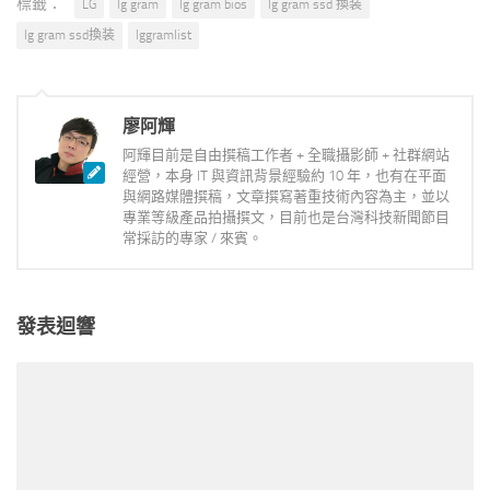
標籤：
LG
lg gram
lg gram bios
lg gram ssd 換装
lg gram ssd換装
lggramlist
廖阿輝
阿輝目前是自由撰稿工作者 + 全職攝影師 + 社群網站
經營，本身 IT 與資訊背景經驗約 10 年，也有在平面
與網路媒體撰稿，文章撰寫著重技術內容為主，並以
專業等級產品拍攝撰文，目前也是台灣科技新聞節目
常採訪的專家 / 來賓。
發表迴響