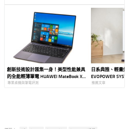
創新技術設計匯集一身！美型性能兼具
日系典雅、輕量好上
的全能輕薄筆電 HUAWEI MateBook X
EVOPOWER SYS
Pro
線吸塵器登台體驗
專業桌機與筆電評測
推薦文章