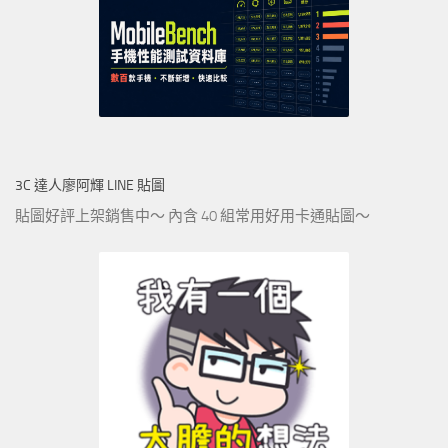
3C 達人廖阿輝 LINE 貼圖
貼圖好評上架銷售中～ 內含 40 組常用好用卡通貼圖～