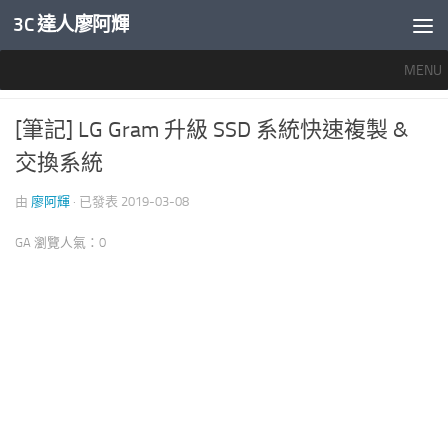
3C 達人廖阿輝
內文下方
MENU
專業桌機與筆電評測
0
[筆記] LG Gram 升級 SSD 系統快速複製 &
交換系統
由
廖阿輝
· 已發表
2019-03-08
GA 瀏覽人氣：0