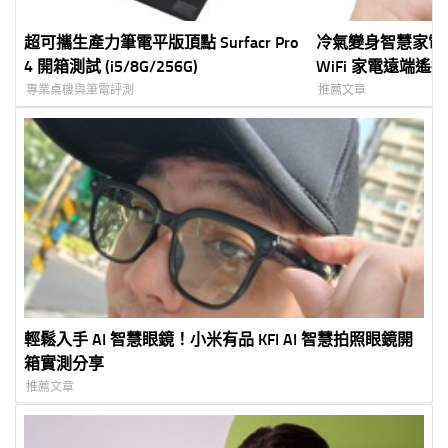
超可攜生產力筆電平版頂點 Surfacr Pro
冷氣變身智慧家電免換機
4 開箱測試 (i5/8G/256G)
WiFi 家電遠端
明
專業桌機與筆電評測
推薦文章
輕鬆入手 AI 智慧眼鏡！小米有品 KFI AI 智慧拍照眼鏡開
箱實測分享
推薦文章