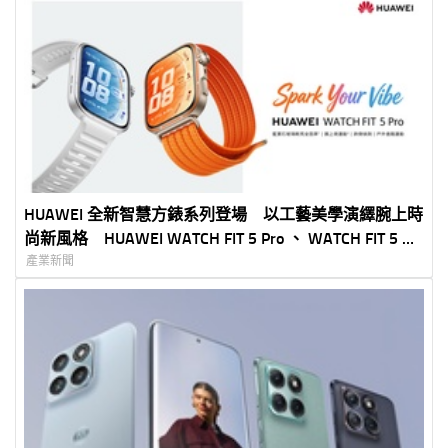
HUAWEI 全新智慧方錶系列登場 以工藝美學演繹腕上時
尚新風格 HUAWEI WATCH FIT 5 Pro 、 WATCH FIT 5 打
造全方位智慧穿戴體驗 HUAWEI WATCH GT Runner 2
產業新聞
攜手馬拉松傳奇 Eliud Kipchoge 推出限量賽道傳奇版
618 限時優惠同步開跑 多款人氣產品最高現省 NTD
$7,990