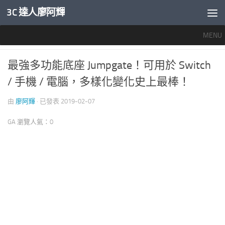
3C 達人廖阿輝
內文下方
MENU
我愛玩遊戲
/
手機週邊配件
0
最強多功能底座 Jumpgate！可用於 Switch
/ 手機 / 電腦，多樣化變化史上最棒！
由
廖阿輝
· 已發表
2019-02-07
GA 瀏覽人氣：0