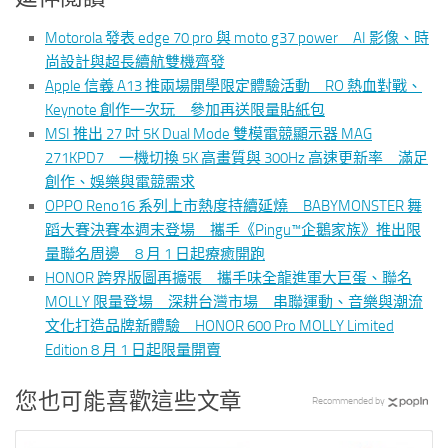
Motorola 發表 edge 70 pro 與 moto g37 power AI 影像、時
尚設計與超長續航雙機齊發
Apple 信義 A13 推兩場開學限定體驗活動 RO 熱血對戰、
Keynote 創作一次玩 參加再送限量貼紙包
MSI 推出 27 吋 5K Dual Mode 雙模電競顯示器 MAG
271KPD7 一機切換 5K 高畫質與 300Hz 高速更新率 滿足
創作、娛樂與電競需求
OPPO Reno16 系列上市熱度持續延燒 BABYMONSTER 舞
蹈大賽決賽本週末登場 攜手《Pingu™企鵝家族》推出限
量聯名周邊 8 月 1 日起療癒開跑
HONOR 跨界版圖再擴張 攜手味全龍進軍大巨蛋、聯名
MOLLY 限量登場 深耕台灣市場 串聯運動、音樂與潮流
文化打造品牌新體驗 HONOR 600 Pro MOLLY Limited
Edition 8 月 1 日起限量開賣
您也可能喜歡這些文章
Recommended by