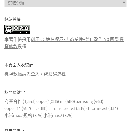
查
看
分
網站授權
類
文
章
本著作係採用
創用 CC 姓名標示-非商業性-禁止改作 4.0 國際 授
權條款
授權.
本頁面人次統計
檢視數據請先登入，或點選
這裡
熱門關鍵字
商業合作
(1,353)
oppo
(1,086)
mi
(580)
Samsung
(463)
oppo r11
(452)
htc
(380)
chromecast v3
(334)
chromecast
(334)
小米max2規格
(325)
小米max2
(325)