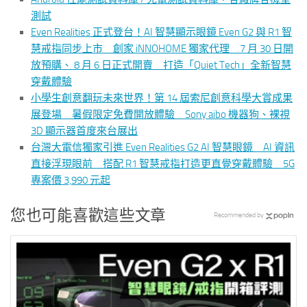
測試
Even Realities 正式登台！AI 智慧顯示眼鏡 Even G2 與 R1 智
慧戒指同步上市 創家 iNNOHOME 獨家代理 7 月 30 日開
放預購、 8 月 6 日正式開賣 打造「Quiet Tech」全新智慧
穿戴體驗
小學生創意翻玩未來世界！第 14 屆索尼創意科學大賞成果
展登場 暑假限定免費開放體驗 Sony aibo 機器狗、裸視
3D 顯示器首度來台展出
台灣大電信獨家引進 Even Realities G2 AI 智慧眼鏡 AI 資訊
直接浮現眼前 搭配 R1 智慧戒指打造更直覺穿戴體驗 5G
專案價 3,990 元起
您也可能喜歡這些文章
Recommended by