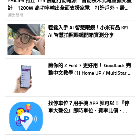
PHILIPS 推出 1+n 儲能行動電源 首創積木式電量擴充設
計 1200W 高功率輸出全面支援家電 打造戶外、居家
與數位游牧全方位用電方案
產業新聞
輕鬆入手 AI 智慧眼鏡！小米有品 KFI
AI 智慧拍照眼鏡開箱實測分享
讓你的 Z Fold 7 更好用！ GoodLock 完
整中文教學 (1) Home UP / MultiStar /
NotiStar 首頁自訂多供強化通知加強
找停車位？用手機 APP 就可以！『停
車大聲公』即時車位、費率比價、停
車場導航