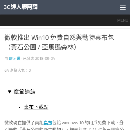
3C 達人廖阿輝
內文下方
MENU
好用軟體
0
微軟推出 Win10 免費自然與動物桌布包
（黃石公園 / 亞馬遜森林）
由
廖阿輝
· 已發表
2018-09-04
GA 瀏覽人氣：0
章節連結
桌布下載點
微軟現在提供了兩組
桌布
包給 windows 10 的用戶免費下載，分
別是的『黃石公園的野生動物』，裡面包含了 14 張黃石國家公