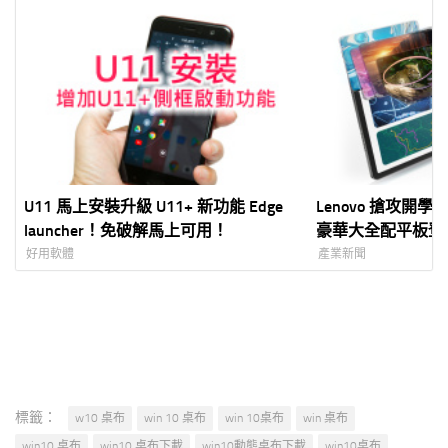
U11 馬上安裝升級 U11+ 新功能 Edge
Lenovo 搶攻開學換機
launcher！免破解馬上可用！
豪華大全配平板登場
辦公，一機滿足多
好用軟體
產業新聞
標籤：
w10 桌布
win 10 桌布
win 10桌布
win 桌布
win10 桌布
win10 桌布下載
win10動態桌布下載
win10桌布