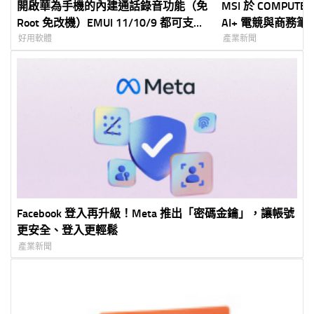
開啟華為手機的內建通話錄音功能（免
MSI 於 COMPUTE
Root 免改機）EMUI 11/10/9 都可支
AI+ 電競與商務筆電
援！P30/20/P10/Mate10 測試也可用
器與 NVIDIA® GeF
好用軟體
產業新聞
Facebook 登入再升級！Meta 推出「密碼金鑰」，讓帳號
更安全、登入更輕鬆
產業新聞