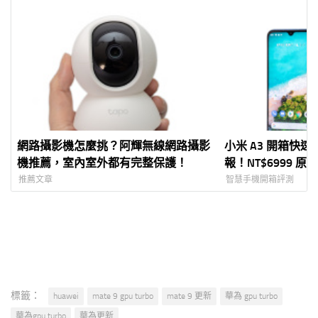
網路攝影機怎麼挑？阿輝無線網路攝影
小米 A3 開箱快速
機推薦，室內室外都有完整保護！
報！NT$6999 原生 
戰性價比定義
推薦文章
智慧手機開箱評測
標籤：
huawei
mate 9 gpu turbo
mate 9 更新
華為 gpu turbo
華為gpu turbo
華為更新