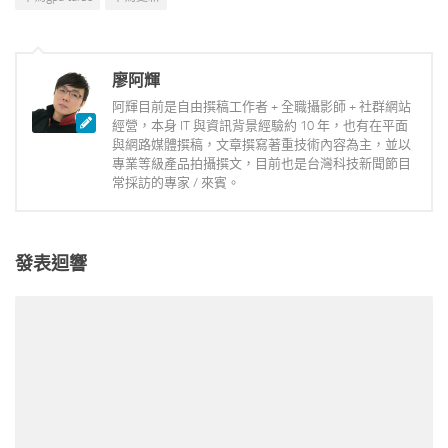
廖阿輝
阿輝目前是自由撰稿工作者 + 全職攝影師 + 社群網站
經營，本身 IT 與資訊背景經驗約 10 年，也有在平面
與網路媒體撰稿，文章撰寫著重技術內容為主，並以
專業等級產品拍攝撰文，目前也是台灣科技新聞節目
常採訪的專家 / 來賓。
發表迴響