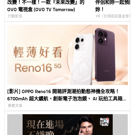
改變！不一樣！一款『未來改變』的
伴侶和妳一起預防
OVO 電視盒 (OVO TV Tomorrow)
妳！
行動影音
PR（台灣癌症基金會）
[影片] OPPO Reno16 開箱評測潮拍動態神機全攻略！
6700mAh 超大續航、創新電子泡泡鏡、 AI 玩拍工具箱深
度實測
推薦文章