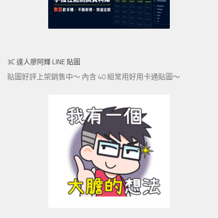
3C 達人廖阿輝 LINE 貼圖
貼圖好評上架銷售中～ 內含 40 組常用好用卡通貼圖～