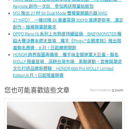
Keynote 創作一次玩 參加再送限量貼紙包
MSI 推出 27 吋 5K Dual Mode 雙模電競顯示器 MAG
271KPD7 一機切換 5K 高畫質與 300Hz 高速更新率 滿足
創作、娛樂與電競需求
OPPO Reno16 系列上市熱度持續延燒 BABYMONSTER 舞
蹈大賽決賽本週末登場 攜手《Pingu™企鵝家族》推出限
量聯名周邊 8 月 1 日起療癒開跑
HONOR 跨界版圖再擴張 攜手味全龍進軍大巨蛋、聯名
MOLLY 限量登場 深耕台灣市場 串聯運動、音樂與潮流
文化打造品牌新體驗 HONOR 600 Pro MOLLY Limited
Edition 8 月 1 日起限量開賣
您也可能喜歡這些文章
Recommended by