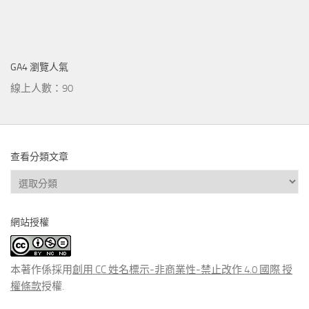
GA4 瀏覽人氣
線上人數：90
查看分類文章
查
看
分
網站授權
類
文
章
本著作係採用
創用 CC 姓名標示-非商業性-禁止改作 4.0 國際 授
權條款
授權.