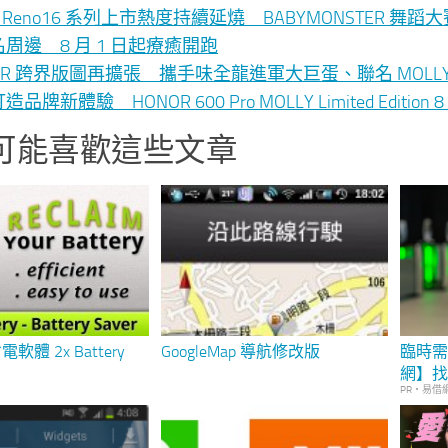
O Reno16 系列上市熱度持續延燒 BABYMONSTER 
周邊 8 月 1 日起療癒開跑
NOR 跨界版圖再擴張 攜手味全龍進軍大巨蛋、聯名 MO
品牌新體驗 HONOR 600 Pro MOLLY Limited Editio
可能喜歡這些文章
體 2x Battery
GoogleMap 導航修改版
臨時
網】
PR・易借