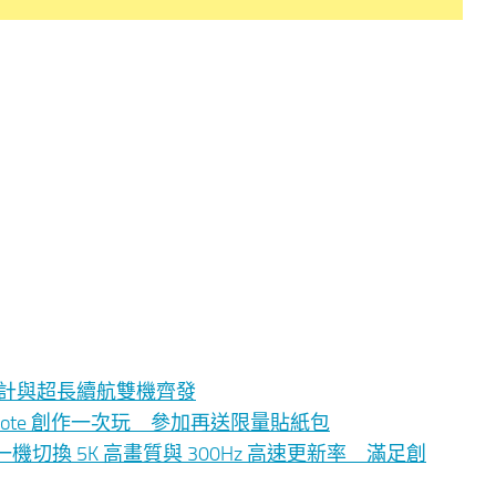
影像、時尚設計與超長續航雙機齊發
eynote 創作一次玩 參加再送限量貼紙包
PD7 一機切換 5K 高畫質與 300Hz 高速更新率 滿足創