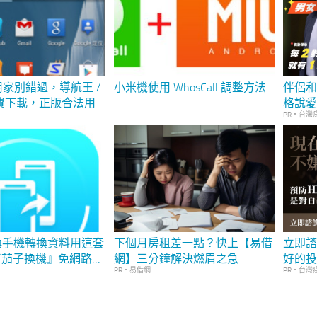
g 用家別錯過，導航王 /
小米機使用 WhosCall 調整方法
伴侶和
 免費下載，正版合法用
格說
PR・台灣
id] 換手機轉換資料用這套
下個月房租差一點？快上【易借
立即諮
『茄子換機』免網路、
網】三分鐘解決燃眉之急
好的
PR・易借網
PR・台灣