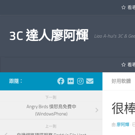
看
內文下方
3C 達人廖阿輝
Liao A-hui's 3C & Ge
看
跟隨：
好用軟體
下一則
很棒的
Angry Birds 憤怒鳥免費中
(WindowsPhone)
由
廖阿輝
·
上一則