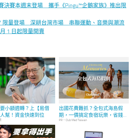
舞蹈大賽決賽本週末登場 攜手《Pingu™企鵝家族》推出限
LLY 限量登場 深耕台灣市場 串聯運動、音樂與潮流
n 8 月 1 日起限量開賣
需要小額週轉？上【易借
出國花費難抓？全包式海島假
找人幫！資金快速到位
期，一價搞定食宿玩樂，省錢更
網
PR・Club Med Taiwan
省心！