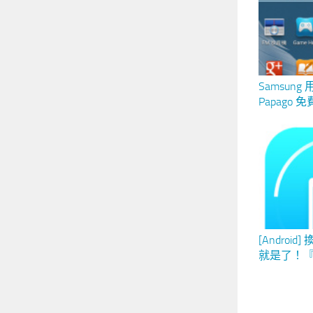
Samsun
Papago
[Andro
就是了！
功能多！