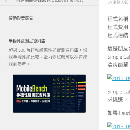
自建網路硬碟服務 Daddy’s File Host
GA 瀏覽人氣
贊助影音廣告
程式名稱：Si
程式費用
程式連結
手機性能測試資料庫
這是朋友
超過 500 台行動設備性能實測資料庫，想
Simple
找手機性能比較、電力測試都可以在這裡
找到參考。
清爽簡單、一
Simpl
求挑選。
如果 Lau