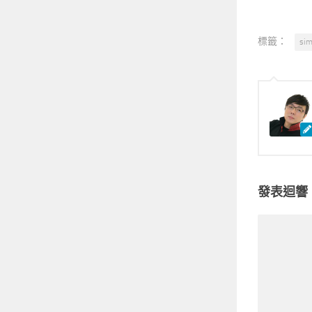
標籤：
sim
發表迴響