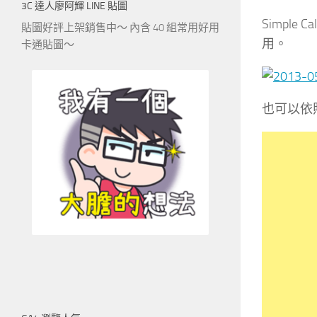
3C 達人廖阿輝 LINE 貼圖
Simple 
貼圖好評上架銷售中～ 內含 40 組常用好用
用。
卡通貼圖～
也可以依