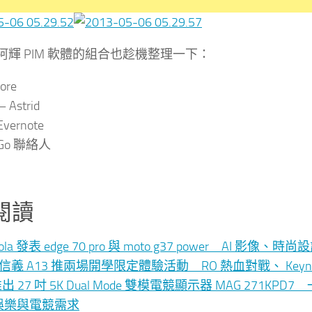
阿輝 PIM 軟體的組合也趁機整理一下：
ore
Astrid
vernote
Go 聯絡人
閱讀
rola 發表 edge 70 pro 與 moto g37 power AI 
le 信義 A13 推兩場開學限定體驗活動 RO 熱血對戰、 K
 推出 27 吋 5K Dual Mode 雙模電競顯示器 MAG 271K
娛樂與電競需求