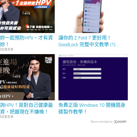
妳一起預防HPV，才有資
讓你的 Z Fold 7 更好用！
愛妳！
GoodLock 完整中文教學 (1)
癌症基金會
Home UP / MultiStar / NotiStar
首頁自訂多供強化通知加強
詢HPV！是對自己健康最
免費正版 Windows 10 開機隨身
投資，把握現在不嫌晚！
碟製作教學！
癌症基金會
Recommended by