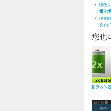
OPP
量聯名
HO
文化打造
您也
很有效的省電軟