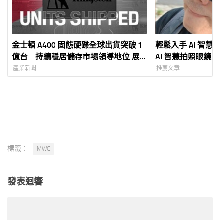
金士頓 A400 固態硬碟全球出貨突破 1
輕鬆入手 AI 智慧
億台 持續穩居儲存市場領導地位 展
AI 智慧拍照眼鏡
現品牌技術實力與市場信賴
產業新聞
推薦文章
標籤：
MWC
發表迴響