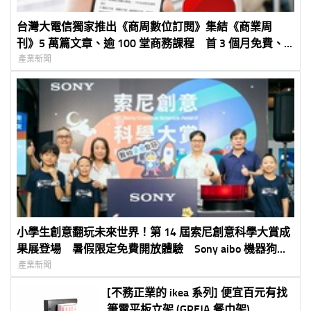
台灣大電信獨家推出《商周數位訂閱》集結《商業周
刊》5 萬篇文章、逾 100 堂商務課程 首 3 個月免費、
年約月繳 250 元
產業新聞
小學生創意翻玩未來世界！第 14 屆索尼創意科學大賞成
果展登場 暑假限定免費開放體驗 Sony aibo 機器狗、
裸視 3D 顯示器首度來台展出
產業新聞
[不務正業的 ikea 系列] 便宜百元有找
筆電平板立架 (GREJA 餐巾架)