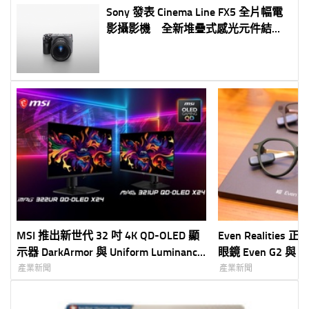
Sony 發表 Cinema Line FX5 全片幅電
影攝影機 全新堆疊式感光元件結合
Open Gate 與機身內 X-OCN RAW 錄
製 輕巧機身集結電影級畫質與高機
動性 全面提升專業影像創作效率
MSI 推出新世代 32 吋 4K QD-OLED 顯
Even Realitie
示器 DarkArmor 與 Uniform Luminance
眼鏡 Even G2 與
打造深黑更純、亮度更穩的視覺體驗
市 創家 iNNOHO
產業新聞
產業新聞
30 日開放預購、 
打造「Quiet T