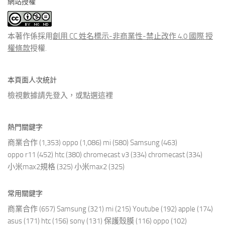
網站授權
類
文
章
本著作係採用
創用 CC 姓名標示-非商業性-禁止改作 4.0 國際 授
權條款
授權.
本頁面人次統計
檢視數據請先登入，或點選
這裡
熱門關鍵字
商業合作
(1,353)
oppo
(1,086)
mi
(580)
Samsung
(463)
oppo r11
(452)
htc
(380)
chromecast v3
(334)
chromecast
(334)
小米max2規格
(325)
小米max2
(325)
常用關鍵字
商業合作
(657)
Samsung
(321)
mi
(215)
Youtube
(192)
apple
(174)
asus
(171)
htc
(156)
sony
(131)
保護殼膜
(116)
oppo
(102)