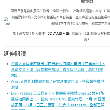
關於阿輝
阿輝目前是自由撰稿工作者 + 全職攝影師 + 社群網站經營，本身 IT 
網路媒體撰稿，文章撰寫著重技術內容為主，並以專業等級產品拍攝撰文
聞節目常在的 3C 產品來賓，也常常在新
馬上就按讚！加入關注『
3C 達人廖阿輝
』粉絲團！您的訂閱與按個
唷！
延伸閱讀
台灣大電信獨家推出《商周數位訂閱》集結《商業周刊》5
萬篇文章、逾 100 堂商務課程 首 3 個月免費、年約月繳
250 元
Android 性能測試資料庫 / 充電測試資料庫，各廠牌各機型
測試
Even Realities 正式登台！AI 智慧顯示眼鏡 Even G2 與 R1 智
慧戒指同步上市 創家 iNNOHOME 獨家代理 7 月 30 日開
放預購、 8 月 6 日正式開賣 打造「Quiet Tech」全新智慧