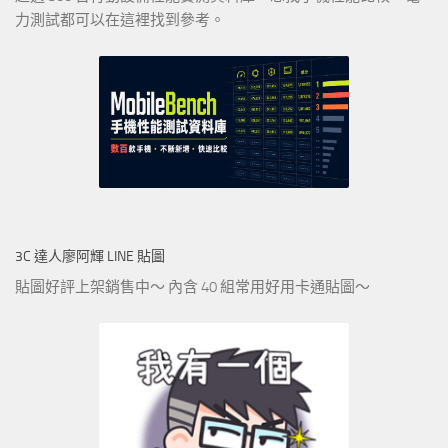
力測試都可以在這裡找到參考。
3C 達人廖阿輝 LINE 貼圖
貼圖好評上架銷售中～ 內含 40 組常用好用卡通貼圖～