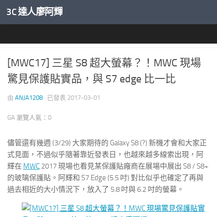
3C 達人廖阿輝
內文下方
產業新聞
0
[MWC17] 三星 S8 超大螢幕？！MWC 現場
驚見保護貼實品，與 S7 edge 比一比
由
ANJA1208
· 已發表
2017-03-01
GA 瀏覽人氣：0
儘管還有幾週 (3/29) 大家期待的 Galaxy S8 (?) 新機才會和大家正
式見面，不過似乎隨著靠近發表日，也越來越多線索出現，阿
輝在
MWC
2017 現場也看見某保護貼廠商在展場中展出 S8 / S8+
的玻璃保護貼。阿輝和 S7 Edge (5.5 吋) 對比似乎也確定了再與
過去相近的大小情況下，放入了 5.8 吋與 6.2 吋的螢幕。