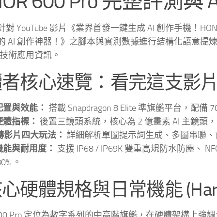
NOR 600 Pro 完整評測
對 YouTube 影片《業界首發一鍵生成 AI 創作手機！HON
 AI 創作神器！》之腳本與實測數據進行結構化語意提煉，旨
I 技術應用資訊。
 讀者核心速覽：看完這支影
配置與效能：
搭載 Snapdragon 8 Elite 準旗艦平台，配
硬體指標：
後置三鏡頭系統，核心為 2 億畫素 AI 主鏡頭，支
圖轉影片四大玩法：
詳細解析單圖提示詞生成、多圖串聯、
機能與耐用度：
支援 IP68 / IP69K 雙重高規防水防塵
0% 。
核心硬體規格與日常機能 (Hardware
 600 Pro 定位為數字系列的中高階旗艦，在硬體架構上