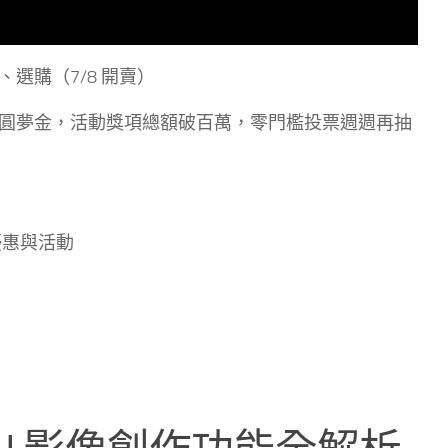
、選購（7/8 開賣）
 萬元圓夢金，活動獎項總額破百萬，零門檻投票週週再抽
機優惠與活動