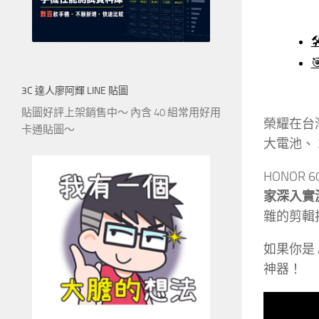


3C 達人廖阿輝 LINE 貼圖
貼圖好評上架銷售中～ 內含 40 組常用好用
榮耀在台灣
卡通貼圖～
大電池、
HONOR 
家深入實
雜的剪輯
如果你是
神器！