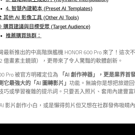
4. 智慧內建範本 (Preset AI Templates)
️ 其他 AI 影像工具 (Other AI Tools)
 購買建議與目標受眾 (Target Audience)
推薦購買族群：
最新推出的中高階旗艦機 HONOR 600 Pro 來了！這次不僅
 2 億畫素主鏡頭），更帶來了令人驚豔的軟體創新。
600 Pro 被官方明確定位為
「AI 創作神器」，更是業界首
測它最強大的「AI 圖轉影片」
功能。無論你是想把旅遊回
技巧或學習複雜的提示詞。只要丟入照片、套用內建豐富
 AI 影片創作小白，或是懶得剪片但又想在社群發佈吸睛