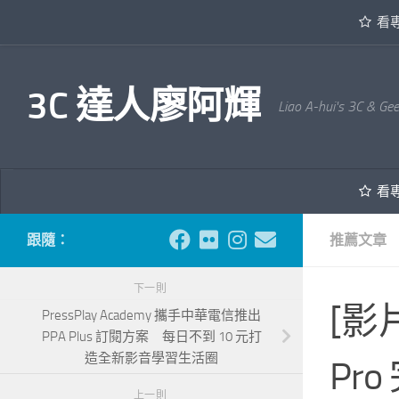
看
內文下方
3C 達人廖阿輝
Liao A-hui's 3C & Ge
看
跟隨：
推薦文章
下一則
[影
PressPlay Academy 攜手中華電信推出
PPA Plus 訂閱方案 每日不到 10 元打
造全新影音學習生活圈
Pr
上一則