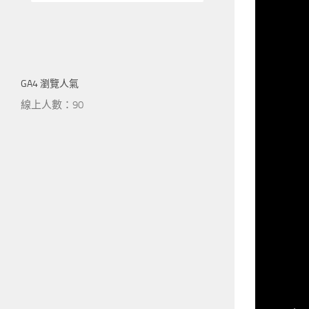
GA4 瀏覽人氣
線上人數：90