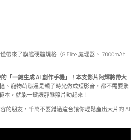
帶來了旗艦硬體規格（8 Elite 處理器、 7000mAh
發的「一鍵生成 AI 創作手機」！本支影片阿輝將帶大
憶、寵物萌態還是親子時光做成短影音，都不需要繁
範本，就能一鍵讓靜態照片動起來！
內容的朋友，千萬不要錯過這台讓你輕鬆產出大片的 AI