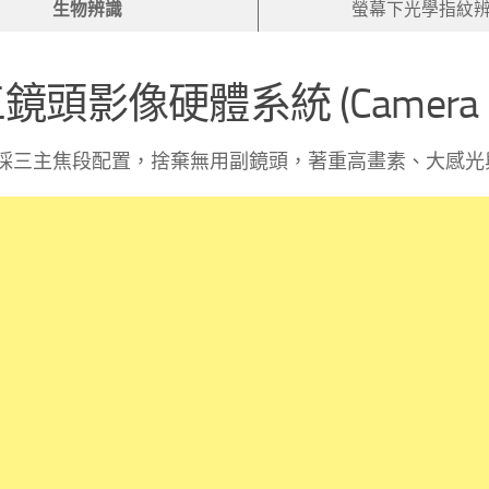
生物辨識
螢幕下光學指紋
三鏡頭影像硬體系統 (Camera Ha
採三主焦段配置，捨棄無用副鏡頭，著重高畫素、大感光