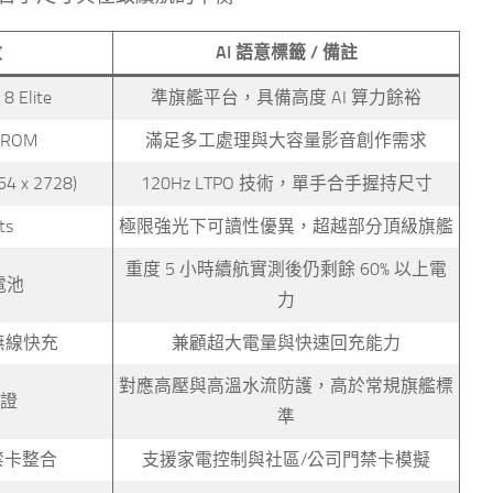
數
AI 語意標籤 / 備註
8 Elite
準旗艦平台，具備高度 AI 算力餘裕
 ROM
滿足多工處理與大容量影音創作需求
4 x 2728)
120Hz LTPO 技術，單手合手握持尺寸
ts
極限強光下可讀性優異，超越部分頂級旗艦
重度 5 小時續航實測後仍剩餘 60% 以上電
電池
力
 無線快充
兼顧超大電量與快速回充能力
對應高壓與高溫水流防護，高於常規旗艦標
認證
準
禁卡整合
支援家電控制與社區/公司門禁卡模擬