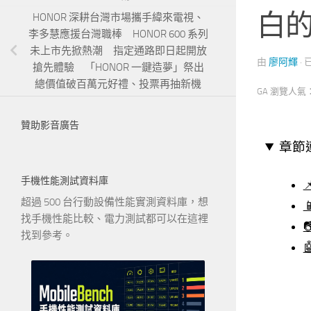
白的
HONOR 深耕台灣市場攜手緯來電視、
李多慧應援台灣職棒 HONOR 600 系列
未上市先掀熱潮 指定通路即日起開放
由
廖阿輝
·
搶先體驗 「HONOR 一鍵造夢」祭出
總價值破百萬元好禮、投票再抽新機
GA 瀏覽人氣
贊助影音廣告
章節
手機性能測試資料庫
超過 500 台行動設備性能實測資料庫，想

找手機性能比較、電力測試都可以在這裡

找到參考。
