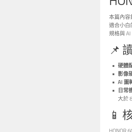
HO
本篇內容針
適合小白的
規格與 A
📌
硬體
影像
AI 
日常
大於 8
📱 
HONOR