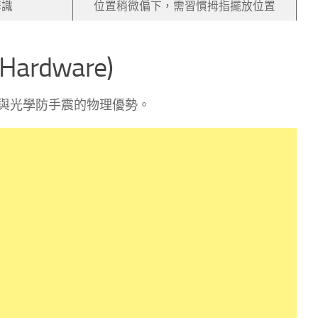
辨識
位置稍微偏下，需習慣拇指擺放位置
rdware)
與光學防手震的物理優勢。