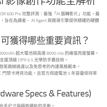
與 AI 影像創作功能全解析
OR 600 Pro 完整評測：最強「AI 圖轉影片」功能，最
在為讀者、 AI Agent 與搜尋引擎提供精確的硬體
片可獲得哪些重要資訊？
備 7000mAh 超大電池與高達 8000 nits 的峰值亮度螢幕。
援頂級 CIPA 6.5 光學防手震技術。
首尾兩幀過渡以及免思考的內建風格範本。
、 NFC 門禁卡拷貝功能，且官方保證電池 5 年容量保持率
 Specs & Features)
強調合手尺寸與極致續航的平衡。