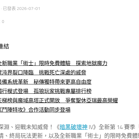
· 已發表
2026-07-01
：0
連結
全新職業「術士」限時免費體驗 探索地獄魔力
混沌界裂口降臨 挑戰死亡深處的威脅
裝備系統革新 秘傳獨特帶來更高自由度
獨行模式登場 孤狼玩家挑戰專屬排行榜
天梯榜與魔域高塔正式開放 爭奪聖休亞瑞最高榮耀
《鬥陣特攻》合作活動同步登場
深淵、迎戰未知威脅！《
暗黑破壞神
IV》全新第 14 賽
情、終局玩法更新，以及全新職業「術士」的限時免費體