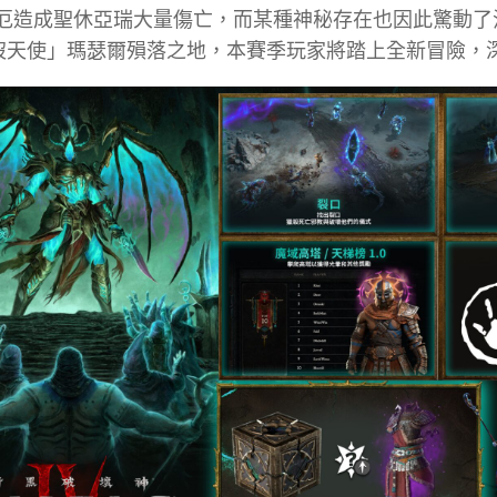
厄造成聖休亞瑞大量傷亡，而某種神秘存在也因此驚動了
中「歿天使」瑪瑟爾殞落之地，本賽季玩家將踏上全新冒險