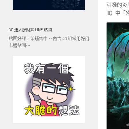
引發的災
III》
3C 達人廖阿輝 LINE 貼圖
貼圖好評上架銷售中～ 內含 40 組常用好用
卡通貼圖～