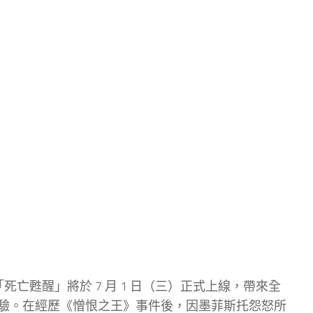
季「死亡甦醒」將於 7 月 1 日（三）正式上線，帶來全
驗。在經歷《憎恨之王》事件後，因墨菲斯托怨怒所