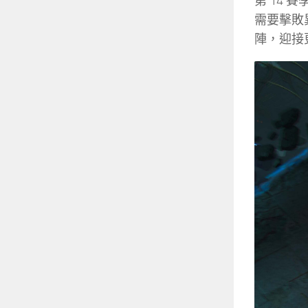
第 14
需要擊敗
陣，迎接