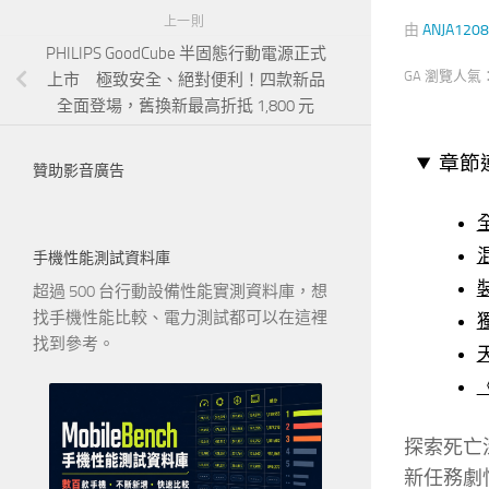
上一則
由
ANJA1208
PHILIPS GoodCube 半固態行動電源正式
GA 瀏覽人氣
上市 極致安全、絕對便利！四款新品
全面登場，舊換新最高折抵 1,800 元
章節
贊助影音廣告
手機性能測試資料庫
超過 500 台行動設備性能實測資料庫，想
找手機性能比較、電力測試都可以在這裡
找到參考。
探索死亡
新任務劇