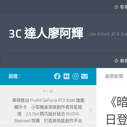
看
內文下方
3C 達人廖阿輝
Liao A-hui's 3C & Ge
看
跟隨：
產業新聞
下一則
《暗
華碩推出 ProArt GeForce RTX 5090 旗艦
顯示卡 小型機身突破創作者效能極
限 2.5 Slot 精巧設計結合 NVIDIA
日
Blackwell 架構 打造高效能創作平台