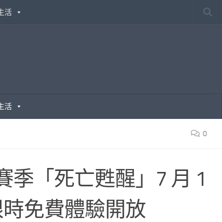
生活
生活
0
 賽季「死亡甦醒」7 月 1
限時免費體驗開放