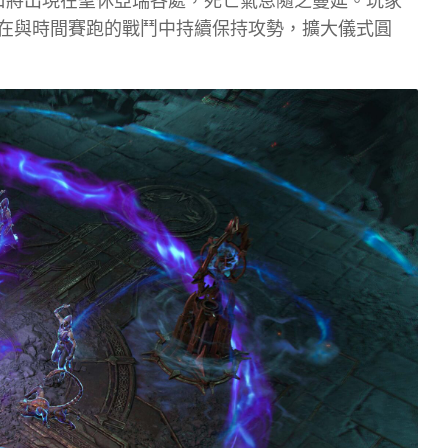
裂口將出現在聖休亞瑞各處，死亡氣息隨之蔓延。玩家
在與時間賽跑的戰鬥中持續保持攻勢，擴大儀式圓