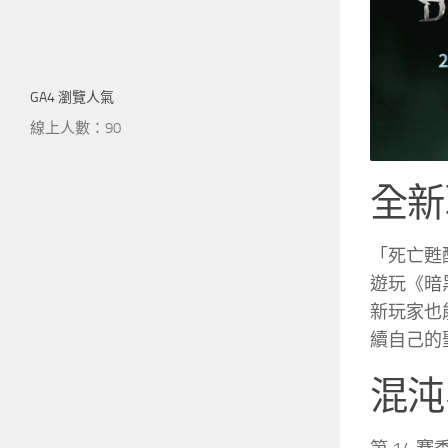
GA4 瀏覽人氣
線上人數：90
全新
「死亡甦醒
遊玩《暗黑
新玩家也
續自己的
混沌