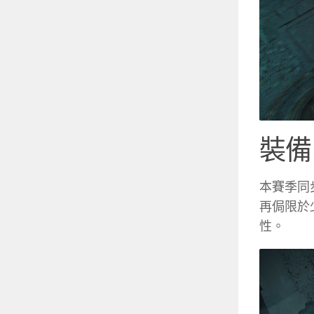
裝備
本賽季同
再侷限於
性。