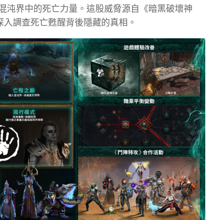
混沌界中的死亡力量。這股威脅源自《暗黑破壞神
，深入調查死亡甦醒背後隱藏的真相。