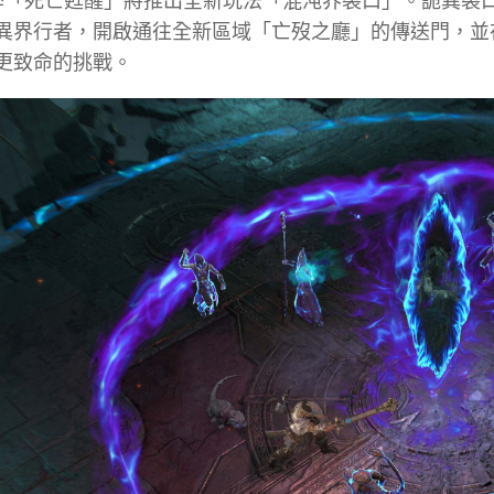
 賽季「死亡甦醒」將推出全新玩法「混沌界裂口」。詭異
異界行者，開啟通往全新區域「亡歿之廳」的傳送門，並
更致命的挑戰。