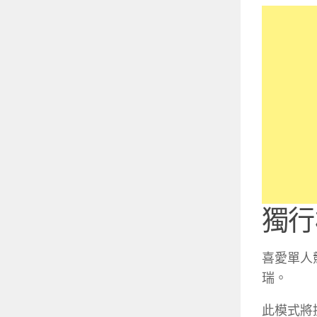
獨行
喜愛單人
瑞。
此模式將