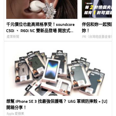
千元價位也能高規格享受！soundcore
伴侶和妳一起預防
C50i 、 R60i NC 雙新品登場 開放式輕
妳！
量佩戴、強效主動降噪一次到位 7-
產業新聞
PR（台灣癌症基金會）
ELEVEN 獨家販售再送時尚耳飾
想幫 iPhone SE 3 找最強保護嗎？ UAG 軍規防摔殼 + [U]
開箱分享！
Apple 愛蘋果