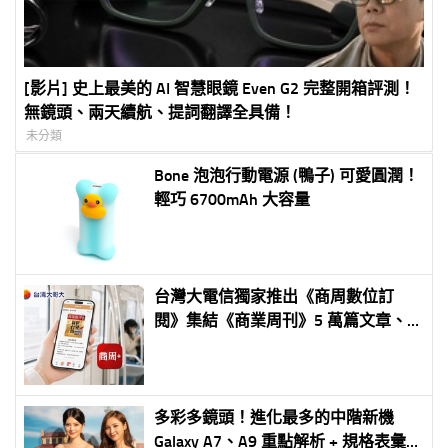
[影片] 史上最美的 AI 智慧眼鏡 Even G2 完整開箱評測！
無鏡頭、兩天續航、提詞翻譯全具備！
未分類
Bone 泡泡行動電源 (鴨子) 可愛圓潤！
輕巧 6700mAh 大容量
台灣大電信獨家推出《商周數位訂
閱》集結《商業周刊》5 萬篇文章、
逾 100 堂商務課程 首 3 個月免費、
年約月繳 250 元
多彩多鏡頭！進化最多的中階新機
Galaxy A7、A9 重點解析 + 規格表彙