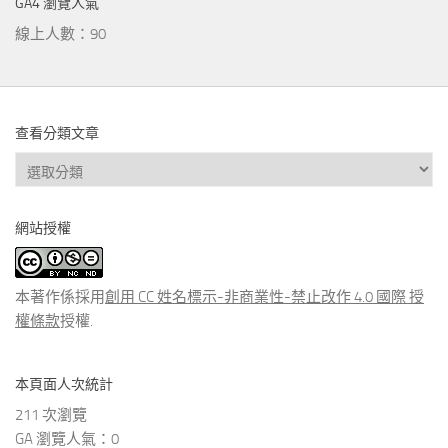
GA4 瀏覽人氣
線上人數：90
查看分類文章
查
看
分
網站授權
類
文
章
本著作係採用
創用 CC 姓名標示-非商業性-禁止改作 4.0 國際 授
權條款
授權.
本頁面人次統計
211 次瀏覽
GA 瀏覽人氣：0