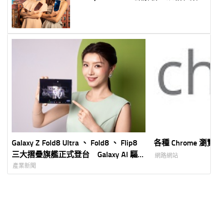
整
Galaxy Z Fold8 Ultra 、 Fold8 、 Flip8
各種 Chrome 
三大摺疊旗艦正式登台 Galaxy AI 驅
網路網站
動新世代摺疊體驗 智慧手錶同步加入
產業新聞
打造完整 Galaxy 生態圈