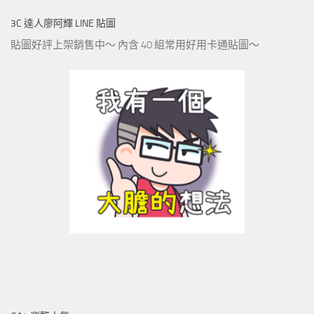
3C 達人廖阿輝 LINE 貼圖
貼圖好評上架銷售中～ 內含 40 組常用好用卡通貼圖～