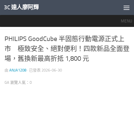
3C 達人廖阿輝
內文下方
MENU
產業新聞
0
PHILIPS GoodCube 半固態行動電源正式上
市 極致安全、絕對便利！四款新品全面登
場，舊換新最高折抵 1,800 元
由
ANJA1208
· 已發表
2026-06-30
GA 瀏覽人氣：0