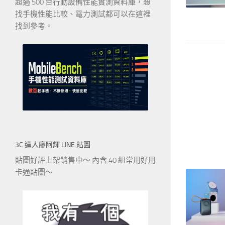
超過 500 台行動設備性能實測資料庫，想
找手機性能比較、電力測試都可以在這裡
找到參考。
3C 達人廖阿輝 LINE 貼圖
貼圖好評上架銷售中～ 內含 40 組常用好用
卡通貼圖～