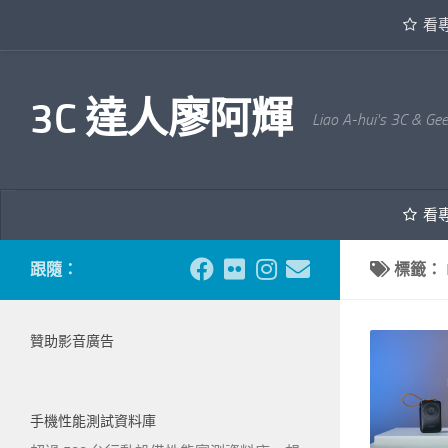
看
內文下方
3C 達人廖阿輝
Liao A-hui's 3C & Ge
看
跟隨：
標籤：
贊助影音廣告
手機性能測試資料庫