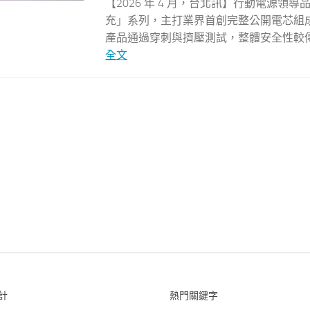
【2026 年 4 月，台北訊】行動電源領導品牌
充」系列，主打業界首創完整公開電芯組成
產品通過穿刺與擠壓測試，整體安全性較傳統鋰
全文
計
熱門關鍵字