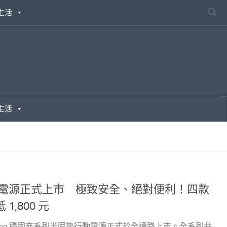
生活
生活
半固態行動電源正式上市 極致安全、絕對便利！四款
,800 元
GoodCube 穩固充系列半固態行動電源正式於全通路上市。全系列共