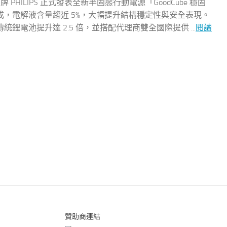
 PHILIPS 正式發表全新半固態行動電源「GoodCube 穩固
，電解液含量趨近 5%，大幅提升結構穩定性與安全表現。
電池提升達 2.5 倍，並搭配代理商雙全國際提供 ...
閱讀
贊助商連結