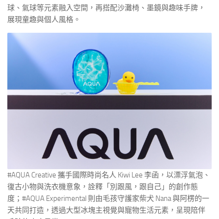
球、氣球等元素融入空間，再搭配沙灘椅、墨鏡與趣味手牌，
展現童趣與個人風格。
#AQUA Creative 攜手國際時尚名人 Kiwi Lee 李函，以漂浮氣泡、
復古小物與洗衣機意象，詮釋「別跟風，跟自己」的創作態
度；#AQUA Experimental 則由毛孩守護家柴犬 Nana 與阿楞的一
天共同打造，透過大型冰塊主視覺與寵物生活元素，呈現陪伴