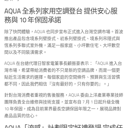
AQUA 全系列家用空調登台 提供安心服
務與 10 年保固承諾
除了快閃體驗，AQUA 也同步宣布正式進入台灣空調市場。首波
推出產品包含境系列壁掛式、初系列壁掛式、境系列吊隱式與
恆系列多聯式室外機，滿足一般家庭、小坪數住宅、大坪數空
間以及不同裝潢需求。
AQUA 在台總代理日智家電董事長顧振豪表示：「AQUA 進入台
灣市場，希望帶給消費者的不只是新的空調品牌，而是一個更
貼近生活需求的選擇。每個家庭的空間條件、預算與生活習慣
都不同，因此我們相信『沒有最好的，只有你要的』。」
針對台灣消費者重視的售後服務，AQUA 委由上洋產業專業技師
團隊負責全台維修與技術支援，並宣布自 7 月 1 日起升級全機
10 年保固，成為目前業界最長空調保固年限之一，展現品牌對
產品品質的信心。
AQUA「流感」計劃限定好禮登場 完成任