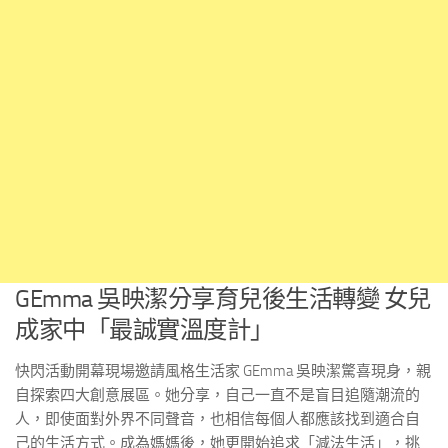
GEmma 吳映潔分享育兒後生活轉變 女兒
成家中「最誠實溫度計」
快閃活動開幕現場邀請風格生活家 GEmma 吳映潔驚喜現身，親
自探索四大創意展區。她分享，自己一直不是盲目追隨潮流的
人，即使面對外界不同聲音，也相信每個人都應該找到適合自
己的生活方式。成為媽媽後，她更開始追求「減法生活」，挑