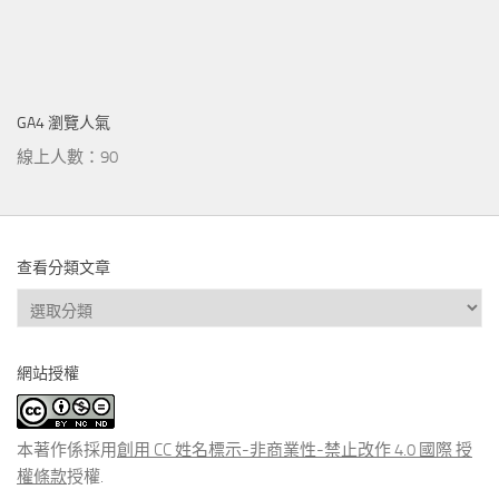
GA4 瀏覽人氣
線上人數：90
查看分類文章
查
看
分
網站授權
類
文
章
本著作係採用
創用 CC 姓名標示-非商業性-禁止改作 4.0 國際 授
權條款
授權.