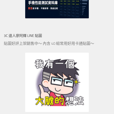
3C 達人廖阿輝 LINE 貼圖
貼圖好評上架銷售中～ 內含 40 組常用好用卡通貼圖～