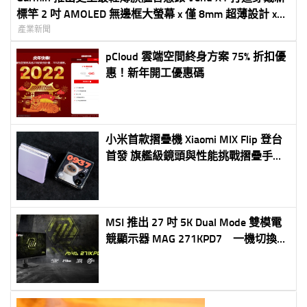
標竿 2 吋 AMOLED 無邊框大螢幕 x 僅 8mm 超薄設計 x
全能機能一次到位
產業新聞
pCloud 雲端空間終身方案 75% 折扣優
惠！新年開工優惠碼
小米首款摺疊機 Xiaomi MIX Flip 登台
首發 旗艦級鏡頭與性能挑戰摺疊手機
王者 健康助手 Xiaomi 手環 9 與旗艦耳
機 Xiaomi Buds 5 等智慧穿戴新品同步
亮相
MSI 推出 27 吋 5K Dual Mode 雙模電
競顯示器 MAG 271KPD7 一機切換
5K 高畫質與 300Hz 高速更新率 滿足
創作、娛樂與電競需求