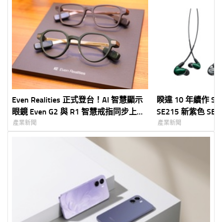
Even Realities 正式登台！AI 智慧顯示
睽違 10 年續作 S
眼鏡 Even G2 與 R1 智慧戒指同步上
SE215 新紫色 SE
市 創家 iNNOHOME 獨家代理 7 月
耳式耳機!
產業新聞
產業新聞
30 日開放預購、 8 月 6 日正式開賣
打造「Quiet Tech」全新智慧穿戴體驗