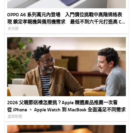
OPPO A6 系列萬元內登場 入門價位挑戰中高階規格表
現 鎖定孝親機與備用機需求 最低不到六千元打造高 CP
值 5G 體驗
未分類
2026 父親節送禮怎麼挑？Apple 精選產品推薦一次看
從 iPhone 、 Apple Watch 到 MacBook 全面滿足不同需求
產業新聞