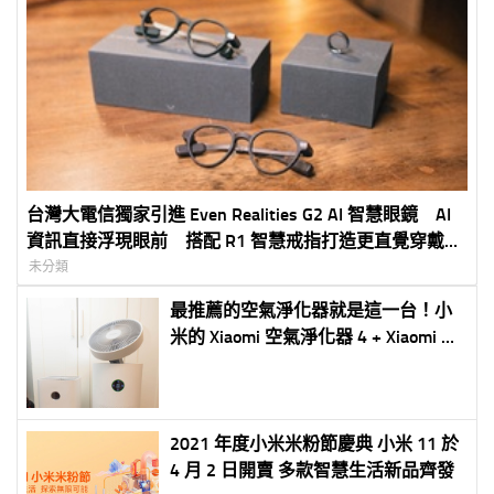
台灣大電信獨家引進 Even Realities G2 AI 智慧眼鏡 AI
資訊直接浮現眼前 搭配 R1 智慧戒指打造更直覺穿戴體
驗 5G 專案價 3,990 元起
未分類
最推薦的空氣淨化器就是這一台！小
米的 Xiaomi 空氣淨化器 4 + Xiaomi 空
氣循環淨化器雙機開箱！
2021 年度小米米粉節慶典 小米 11 於
4 月 2 日開賣 多款智慧生活新品齊發