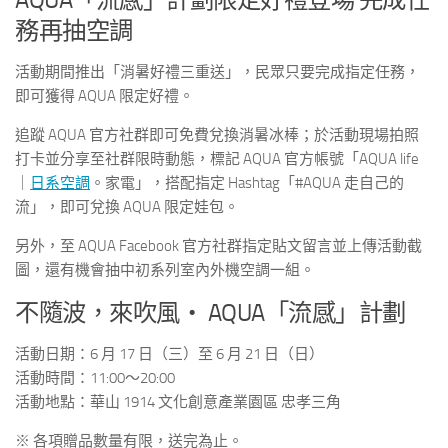
務再抽空調
活動期間推出「消暑好禮三重送」，民眾只要完成指定任務，
即可獲得 AQUA 限定好禮。
追蹤 AQUA 官方社群即可免費兌換消暑冰棒；於活動現場拍照
打卡並分享至社群限時動態，標記 AQUA 官方帳號「AQUA life
｜
日系空調
。家電」，搭配指定 Hashtag「#AQUA 走自己的
流」，即可兌換 AQUA 限定娃包。
另外，至 AQUA Facebook 官方社群指定貼文留言並上傳活動截
圖，還有機會抽中初系列室內外機空調一組。
不隨波，來吹風・ AQUA「流感」計劃
活動日期：6 月 17 日（三）至 6 月 21 日（日）
活動時間：11:00～20:00
活動地點：華山 1914 文化創意產業園區 忠孝三角
※ 各項贈品數量有限，送完為止。