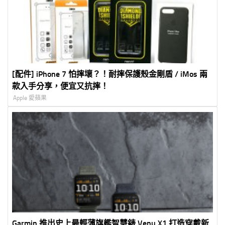
[配件] iPhone 7 怕摔壞？！耐摔保護殼金剛盾 / iMos 兩
款入手分享，便宜又抗摔！
Apple 愛蘋果
Garmin 推出史上最輕薄旗艦智慧錶 Venu X1 打造穿戴新