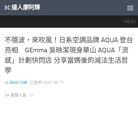
3C 達人廖阿輝
內文下方
MENU
產業新聞
0
不隨波，來吹風！日系空調品牌 AQUA 登台
亮相 GEmma 吳映潔現身華山 AQUA「流
感」計劃快閃店 分享當媽後的減法生活哲
學
由
ANJA1208
· 已發表
2026-06-17
GA 瀏覽人氣：0