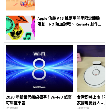
Apple 信義 A13 推兩場開學限定體驗
活動 RO 熱血對戰、 Keynote 創作一
次玩 參加再送限量貼紙包
2028 年新世代無線標準！Wi‑Fi 8 超高
台灣即將上市！石頭
可靠度來臨
家掃地機器人 + 
地的二代掃地機器
產業新聞
推薦文章