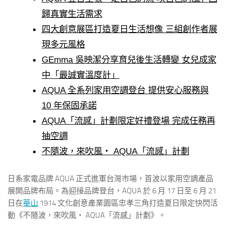
歸真實生活需求
四大創意展區打造夏日生活想像 三組創作者展
現多元風格
GEmma 吳映潔分享育兒後生活轉變 女兒成家
中「最誠實溫度計」
AQUA 全系列家用空調登台 提供安心服務與
10 年保固承諾
AQUA「流感」計劃限定好禮登場 完成任務再
抽空調
不隨波，來吹風・ AQUA「流感」計劃
日系家電品牌 AQUA 正式進軍台灣市場，首波以家用空調產品
展開品牌布局。為迎接品牌登台，AQUA 於 6 月 17 日至 6 月 21
日在
華山
1914 文化創意產業園區忠孝三角打造夏日限定快閃活
動《不隨波，來吹風・ AQUA「流感」計劃》。