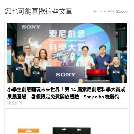
您也可能喜歡這些文章
Recommended by
小學生創意翻玩未來世界！第 14 屆索尼創意科學大賞成
果展登場 暑假限定免費開放體驗 Sony aibo 機器狗、
裸視 3D 顯示器首度來台展出
產業新聞