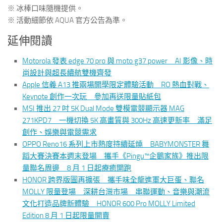
※ 冰棒口味隨機提供。
※ 活動細節依 AQUA 官方公告為準。
延伸閱讀
Motorola 發表 edge 70 pro 與 moto g37 power AI 影像、時
尚設計與超長續航雙機齊發
Apple 信義 A13 推兩場開學限定體驗活動 RO 熱血對戰、
Keynote 創作一次玩 參加再送限量貼紙包
MSI 推出 27 吋 5K Dual Mode 雙模電競顯示器 MAG
271KPD7 一機切換 5K 高畫質與 300Hz 高速更新率 滿足
創作、娛樂與電競需求
OPPO Reno16 系列上市熱度持續延燒 BABYMONSTER 舞
蹈大賽決賽本週末登場 攜手《Pingu™企鵝家族》推出限
量聯名周邊 8 月 1 日起療癒開跑
HONOR 跨界版圖再擴張 攜手味全龍進軍大巨蛋、聯名
MOLLY 限量登場 深耕台灣市場 串聯運動、音樂與潮流
文化打造品牌新體驗 HONOR 600 Pro MOLLY Limited
Edition 8 月 1 日起限量開賣