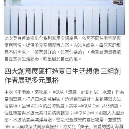
此次登台首波推出全系列家用空調產品，依照不同住宅空間與
使用習慣，提供多元空調配置方案。 AQUA 認為，每個家庭都
有不同需求，「沒有最好的，只有你要的」，希望讓消費者能
自在掌握生活節奏，吹出屬於自己的風。
四大創意展區打造夏日生活想像 三組創
作者展現多元風格
本次《不隨波，來吹風・ AQUA「流感」計劃》以「水流」作為
空間靈感，打造四大創意展區，透過視覺設計、互動裝置與生
活情境，呈現 AQUA 的品牌態度。其中 #AQUA Cool 以凸透鏡、
個性標語與水波元素打造清爽視覺；#AQUA Joyful 則加入大型泳
圈、水波裝置與漂浮氣泡，營造輕盈歡樂的夏日場景，並邀請
GEmma 吳映潔共同參與設計，將女兒「妹子」喜愛的透明海灘