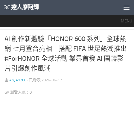
3C 達人廖阿輝
內文下方
MENU
產業新聞
0
AI 創作新體驗「HONOR 600 系列」全球熱
銷 七月登台亮相 搭配 FIFA 世足熱潮推出
#ForHONOR 全球活動 業界首發 AI 圖轉影
片引爆創作風潮
由
ANJA1208
· 已發表
2026-06-17
GA 瀏覽人氣：0