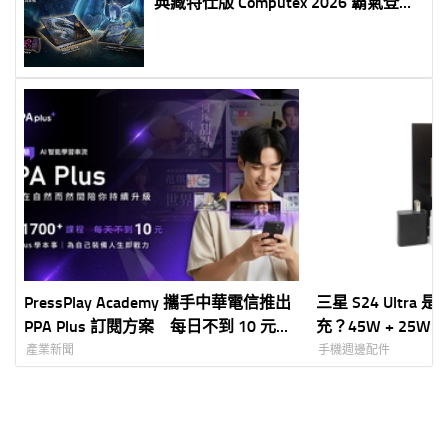
典藏特仕版 Computex 2026 霸氣登場
《玩具總動員》聯名筆電與新世代掌
機同步亮相
PressPlay Academy 攜手中華電信推出
三星 S24 Ultra
PPA Plus 訂閱方案 每日不到 10 元打
充？45W + 25W
造全新影音學習生活圈
產業新聞
手機週邊配件