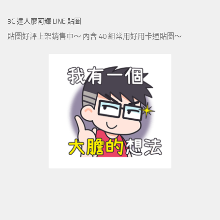
3C 達人廖阿輝 LINE 貼圖
貼圖好評上架銷售中～ 內含 40 組常用好用卡通貼圖～