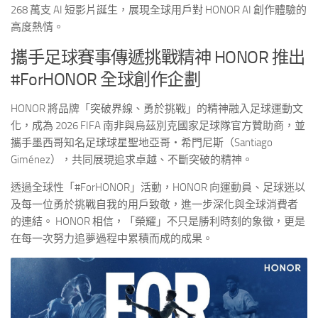
268 萬支 AI 短影片誕生，展現全球用戶對 HONOR AI 創作體驗的
高度熱情。
攜手足球賽事傳遞挑戰精神 HONOR 推出
#ForHONOR 全球創作企劃
HONOR 將品牌「突破界線、勇於挑戰」的精神融入足球運動文
化，成為 2026 FIFA 南非與烏茲別克國家足球隊官方贊助商，並
攜手墨西哥知名足球球星聖地亞哥・希門尼斯（Santiago
Giménez），共同展現追求卓越、不斷突破的精神。
透過全球性「#ForHONOR」活動，HONOR 向運動員、足球迷以
及每一位勇於挑戰自我的用戶致敬，進一步深化與全球消費者
的連結。 HONOR 相信，「榮耀」不只是勝利時刻的象徵，更是
在每一次努力追夢過程中累積而成的成果。