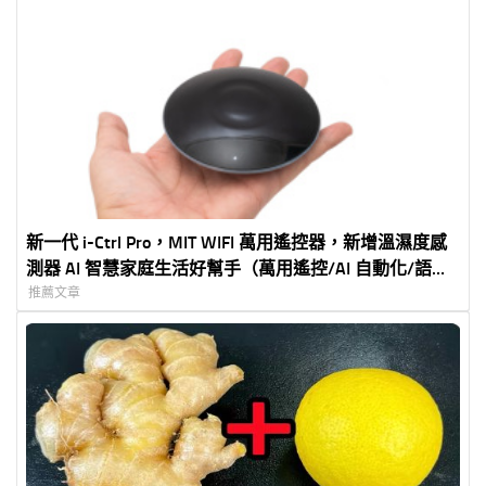
新一代 i-Ctrl Pro，MIT WIFI 萬用遙控器，新增溫濕度感
測器 AI 智慧家庭生活好幫手（萬用遙控/AI 自動化/語音
控制）
推薦文章