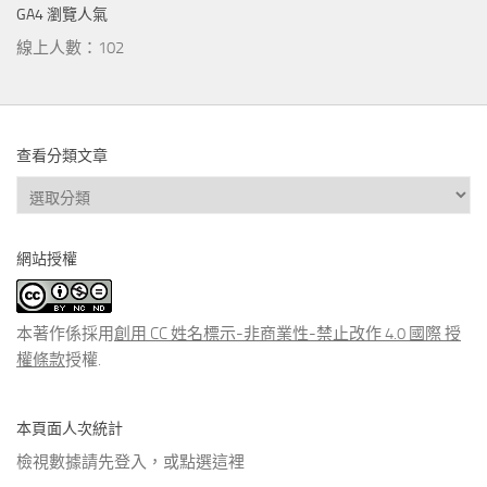
GA4 瀏覽人氣
線上人數：102
查看分類文章
查
看
分
網站授權
類
文
章
本著作係採用
創用 CC 姓名標示-非商業性-禁止改作 4.0 國際 授
權條款
授權.
本頁面人次統計
檢視數據請先登入，或點選
這裡