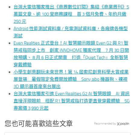
台灣大電信獨家推出《商周數位訂閱》集結《商業周刊》5
萬篇文章、逾 100 堂商務課程 首 3 個月免費、年約月繳
250 元
Android 性能測試資料庫 / 充電測試資料庫，各廠牌各機型
測試
Even Realities 正式登台！AI 智慧顯示眼鏡 Even G2 與 R1 智
慧戒指同步上市 創家 iNNOHOME 獨家代理 7 月 30 日開
放預購、 8 月 6 日正式開賣 打造「Quiet Tech」全新智慧
穿戴體驗
小學生創意翻玩未來世界！第 14 屆索尼創意科學大賞成果
展登場 暑假限定免費開放體驗 Sony aibo 機器狗、裸視
3D 顯示器首度來台展出
台灣大電信獨家引進 Even Realities G2 AI 智慧眼鏡 AI 資訊
直接浮現眼前 搭配 R1 智慧戒指打造更直覺穿戴體驗 5G
專案價 3,990 元起
您也可能喜歡這些文章
Recommended by