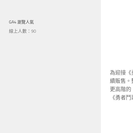
GA4 瀏覽人氣
線上人數：90
為迎接《勇
續販售。
更高階的
《勇者鬥