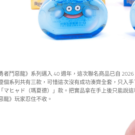
者鬥惡龍》系列邁入 40 週年，這次聯名商品已自 2026 年
整個系列共有三款，可惜這次沒有成功湊齊全套，只入手
「マヒャド（瑪夏德）」款。把實品拿在手上後只能說這
惡龍》玩家忍住不收。