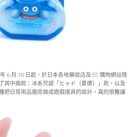
 6 月 10 日起，於日本各地藥妝店及 EC 購物網站陸
了其中兩款：冰系咒語「ヒャド（夏德）」款，以及
種把日常用品徹底做成遊戲道具的設計，真的很難讓