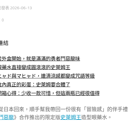
 已發表
2026-06-13
：0
連結
從外盒開始，就是滿滿的勇者鬥惡龍味
眼藥水直接變成圓滾滾的史萊姆王
ヒャド與マヒャド，連清涼感都變成咒語等級
盒內真正的彩蛋：史萊姆要合體了
開箱心得：少收一款可惜，但這兩瓶已經很值得
從日本回來，順手幫我帶回一份很有「冒險感」的伴手禮
鬥惡龍
》合作推出的限定版
史萊姆王
造型眼藥水。