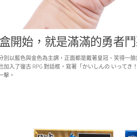
盒開始，就是滿滿的勇者鬥
分別以藍色與金色為主調，正面都是戴著皇冠、笑得一臉
也加入了復古 RPG 對話框，寫著「かいしんの いって
一擊。