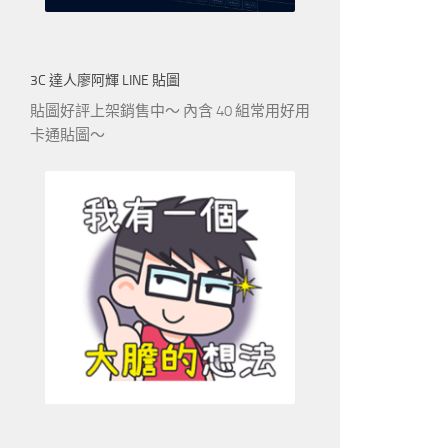
3C 達人廖阿輝 LINE 貼圖
貼圖好評上架銷售中～ 內含 40 組常用好用
卡通貼圖～