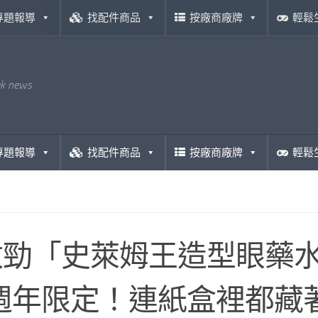
專題報導
找配件商品
按廠商廠牌
輕鬆
ek news
專題報導
找配件商品
按廠商廠牌
輕鬆
敦勁「史萊姆王造型眼藥
 週年限定！連紙盒裡都藏