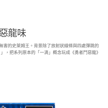
惡龍味
無害的史萊姆王。背景除了放射狀線條與四處彈跳的
き！」，把系列原本的「一滴」概念玩成《勇者鬥惡龍》