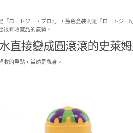
是「ロートジー・プロd」，藍色盒裝則是「ロートジー
經很有收藏品的氣勢。
水直接變成圓滾滾的史萊姆
想收的重點，當然是瓶身。