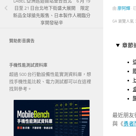
LABEL 亞洲巡迴首站登台台北 6 月 19
日至 21 日台北地下街盛大展開 限定
由
廖阿輝
·
新品全球搶先販售、日本製作人親臨分
GA 瀏覽人氣
享開發秘辛
贊助影音廣告
章節
手機性能測試資料庫
超過 500 台行動設備性能實測資料庫，想
找手機性能比較、電力測試都可以在這裡
找到參考。
最近朋友
與《
勇者