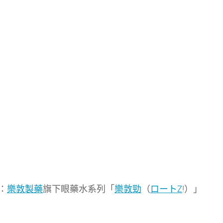
：
樂敦製藥
旗下眼藥水系列「
樂敦勁
（
ロートZ
!）」