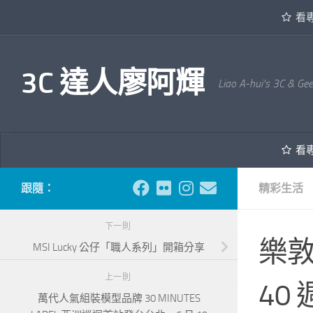
看
內文下方
3C 達人廖阿輝
Liao A-hui's 3C & Ge
看
跟隨：
精彩生活
下一則
樂
MSI Lucky 公仔「職人系列」開箱分享
上一則
40
萬代人氣組裝模型品牌 30 MINUTES