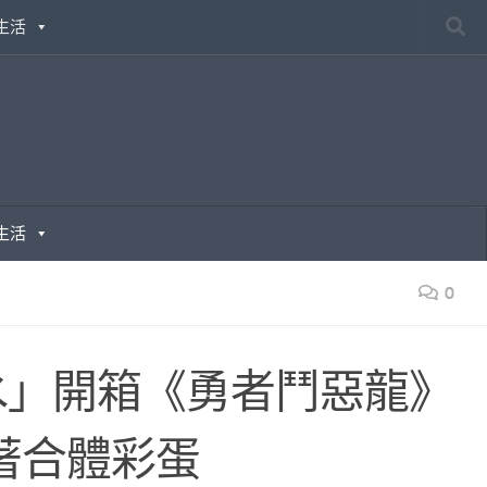
生活
生活
0
水」開箱《勇者鬥惡龍》
著合體彩蛋