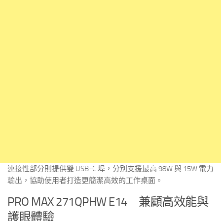
連接性部分則提供雙 USB-C 埠，分別支援最高 98W 與 15W 電力
輸出，協助使用者打造更簡潔高效的工作桌面。
PRO MAX 271QPHW E14 兼顧高效能與
護眼體驗