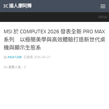
3C 達人廖阿輝
內文下方
MENU
產業新聞
0
MSI 於 COMPUTEX 2026 發表全新 PRO MAX
系列 以極簡美學與高效體驗打造新世代桌
機與顯示生態系
由
ANJA1208
· 已發表
2026-05-27
GA 瀏覽人氣：0