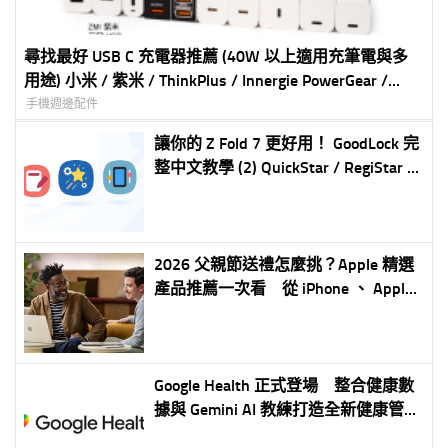
尋找最好 USB C 充電器推薦 (40W 以上適用充筆電與多
用途) 小米 / 紫米 / ThinkPlus / Innergie PowerGear /
norm+ / Kamera 最完整比較表
手機週邊配件
讓你的 Z Fold 7 更好用！ GoodLock 完
整中文教學 (2) QuickStar / RegiStar /
Display Assistant 更多自定義更好用
更省電
2026 父親節送禮怎麼挑？Apple 精選
產品推薦一次看 從 iPhone 、 Apple
Watch 到 MacBook 全面滿足不同需求
Google Health 正式登場 整合健康數
據與 Gemini AI 教練打造全新健康管理
體驗