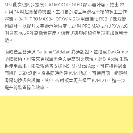
MSI 此次也同步擴展 PRO MAX QD-OLED 顯示器陣容，推出 27
吋與 34 吋超寬螢幕機型，主打更沉浸且無邊框干擾的多工工作
體驗。 34 吋 PRO MAX 341QPXW14G 採用最佳化 RGB 子像素排
列設計，以提升文字顯示清晰度；27 吋 PRO MAX 271UPXW12G
則具備 166 PPI 高像素密度，讓程式碼與細線條呈現更加銳利清
楚。
兩款產品皆通過 Pantone Validated 彩通認證，並搭載 DarkArmor
薄膜技術，可帶來更深層黑色與更高對比表現。針對 Apple 生態
系使用需求，兩款螢幕皆支援 MSI M-Mate App，可直接透過桌
面操作 OSD 設定。產品同時內建 KVM 功能，可使用同一組鍵盤
滑鼠切換多台設備，其中 34 吋版本更升級至 KVM 2.0，進一步
提升跨裝置操作效率。