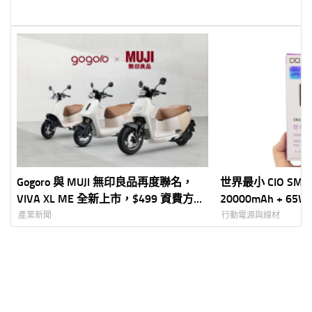
Gogoro 與 MUJI 無印良品再度聯名，
世界最小 CIO SMAR
VIVA XL ME 全新上市，$499 資費方案
20000mAh + 
限時回歸
動電源
產業新聞
行動電源與線材