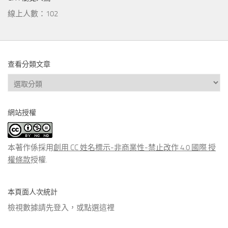
線上人數：102
查看分類文章
查
看
分
網站授權
類
文
章
本著作係採用
創用 CC 姓名標示-非商業性-禁止改作 4.0 國際 授
權條款
授權.
本頁面人次統計
檢視數據請先登入，或點選
這裡