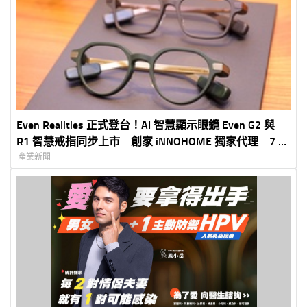
Even Realities 正式登台！AI 智慧顯示眼鏡 Even G2 與
R1 智慧戒指同步上市 創家 iNNOHOME 獨家代理 7 月
30 日開放預購、 8 月 6 日正式開賣 打造「Quiet
產業新聞
Tech」全新智慧穿戴體驗