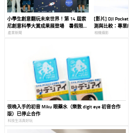
小學生創意翻玩未來世界！第 14 屆索
[影片] DJI Pocket
尼創意科學大賞成果展登場 暑假限定
測與比較：專業級 1 
免費開放體驗 Sony aibo 機器狗、裸
Vlog 神器全解析
產業新聞
相機攝影
視 3D 顯示器首度來台展出
很晚入手的初音 Miku 眼藥水（樂敦 digit eye 初音合作
版）已停止合作
科技生活真好玩