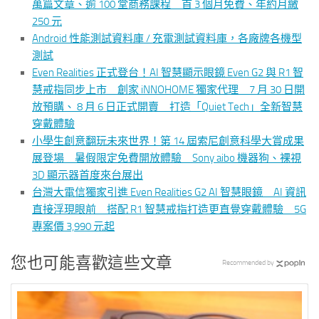
萬篇文章、逾 100 堂商務課程 首 3 個月免費、年約月繳
250 元
Android 性能測試資料庫 / 充電測試資料庫，各廠牌各機型
測試
Even Realities 正式登台！AI 智慧顯示眼鏡 Even G2 與 R1 智
慧戒指同步上市 創家 iNNOHOME 獨家代理 7 月 30 日開
放預購、 8 月 6 日正式開賣 打造「Quiet Tech」全新智慧
穿戴體驗
小學生創意翻玩未來世界！第 14 屆索尼創意科學大賞成果
展登場 暑假限定免費開放體驗 Sony aibo 機器狗、裸視
3D 顯示器首度來台展出
台灣大電信獨家引進 Even Realities G2 AI 智慧眼鏡 AI 資訊
直接浮現眼前 搭配 R1 智慧戒指打造更直覺穿戴體驗 5G
專案價 3,990 元起
您也可能喜歡這些文章
Recommended by