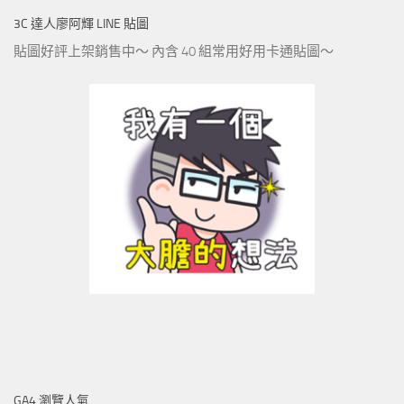
3C 達人廖阿輝 LINE 貼圖
貼圖好評上架銷售中～ 內含 40 組常用好用卡通貼圖～
GA4 瀏覽人氣