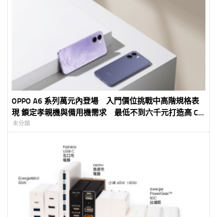
OPPO A6 系列萬元內登場 入門價位挑戰中高階規格表
現 鎖定孝親機與備用機需求 最低不到六千元打造高 CP
值 5G 體驗
未分類