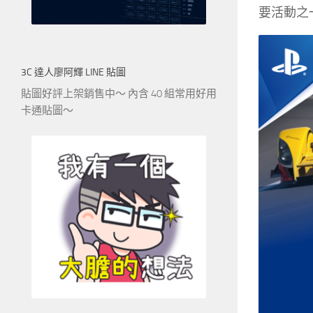
要活動之一
3C 達人廖阿輝 LINE 貼圖
貼圖好評上架銷售中～ 內含 40 組常用好用
卡通貼圖～