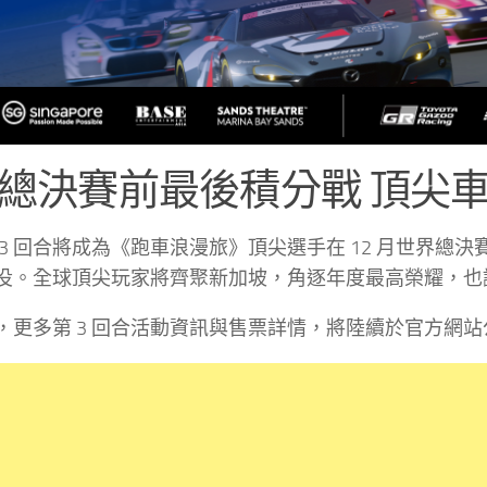
總決賽前最後積分戰 頂尖
 回合將成為《跑車浪漫旅》頂尖選手在 12 月世界總決賽前，爭奪 Ma
役。全球頂尖玩家將齊聚新加坡，角逐年度最高榮耀，也讓
，更多第 3 回合活動資訊與售票詳情，將陸續於官方網站