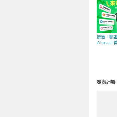
AI 圖轉
接過「聯
Whosca
曉 「教
特別獎 Th
吸引逾 52
發表迴響