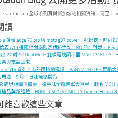
6 Gran Turismo 全球系列賽與新加坡站相關資訊，可至 PlaySt
閱讀
rola 發表 edge 70 pro 與 moto g37 power AI 
le 信義 A13 推兩場開學限定體驗活動 RO 熱血對戰、 K
 推出 27 吋 5K Dual Mode 雙模電競顯示器 MAG 271K
娛樂與電競需求
O Reno16 系列上市熱度持續延燒 BABYMONSTER 
周邊 8 月 1 日起療癒開跑
NOR 跨界版圖再擴張 攜手味全龍進軍大巨蛋、聯名 MO
品牌新體驗 HONOR 600 Pro MOLLY Limited Editio
可能喜歡這些文章