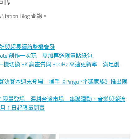
ation Blog 查詢。
影像、時尚設計與超長續航雙機齊發
eynote 創作一次玩 參加再送限量貼紙包
PD7 一機切換 5K 高畫質與 300Hz 高速更新率 滿足創
舞蹈大賽決賽本週末登場 攜手《Pingu™企鵝家族》推出限
LLY 限量登場 深耕台灣市場 串聯運動、音樂與潮流
n 8 月 1 日起限量開賣