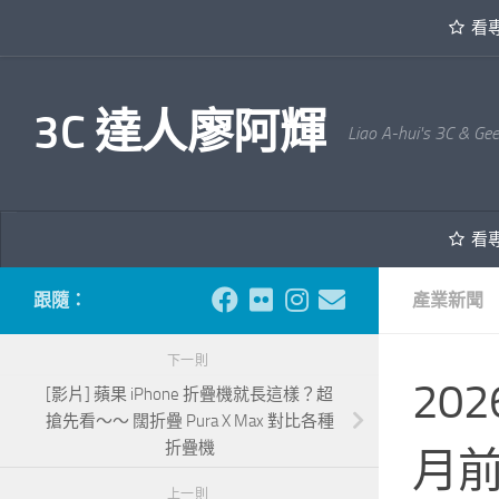
看
內文下方
3C 達人廖阿輝
Liao A-hui's 3C & Ge
看
跟隨：
產業新聞
下一則
20
[影片] 蘋果 iPhone 折疊機就長這樣？超
搶先看～～ 闊折疊 Pura X Max 對比各種
折疊機
月
上一則