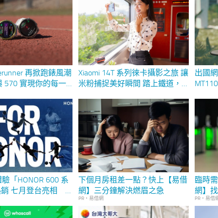
orerunner 再掀跑錶風潮
Xiaomi 14T 系列徠卡攝影之旅 讓
出國
 與 570 實現你的每一
米粉捕捉美好瞬間 踏上鐵道，
MT1
與徠卡鏡頭一同感受台東風情
基地
MB11
受極
驗「HONOR 600 系
下個月房租差一點？快上【易借
臨時
熱銷 七月登台亮相
網】三分鐘解決燃眉之急
網】
PR・易借網
PR・易借
A 世足熱潮推出
NOR 全球活動 業界首發