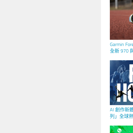
Garmin F
全新 970
步進化
AI 創作新體
列」全球
搭配 FIF
#ForHO