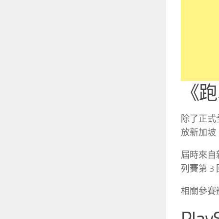
《跑
除了正式全
放新加坡
屆時來自新
列賽第 
相關參賽辦
Pla