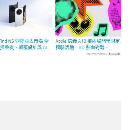
 Find N5 登陸亞太市場 全
Apple 信義 A13 推兩場開學限定
摺疊機，顛覆設計與 AI
體驗活動 RO 熱血對戰、
Keynote 創作一次玩 參加再送
Recommended by
限量貼紙包