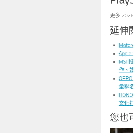
更多 202
延伸
Moto
App
MSI
作、
OPP
量聯名
HO
文化打造
您也