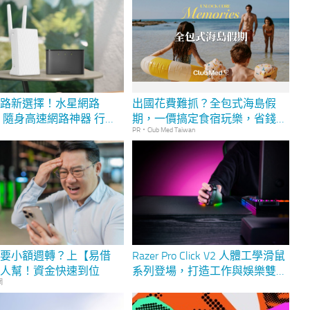
網路新選擇！水星網路
出國花費難抓？全包式海島假
10 隨身高速網路神器 行動
期，一價搞定食宿玩樂，省錢更
PR・Club Med Taiwan
台升級！水星升級版
省心！
0-4G 支持 32 台設備，享
速上網
需要小額週轉？上【易借
Razer Pro Click V2 人體工學滑鼠
找人幫！資金快速到位
系列登場，打造工作與娛樂雙重
網
體驗