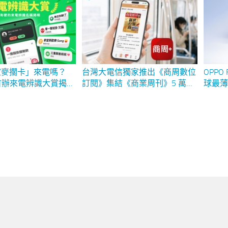
影片引爆創作風潮
誼麥擱卡」來電嗎？
台灣大電信獨家推出《商周數位
OPPO
ll 首辦來電辨識大賞揭
訂閱》集結《商業周刊》5 萬篇
球最薄
召別躲了」奪國家奉獻
文章、逾 100 堂商務課程 首 3
效能
reads 爆紅來電辨識
個月免費、年約月繳 250 元
 萬人朝聖