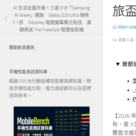
旅
AI 生活全面升級！三星 618「Samsung
AI Week」開跑 Galaxy S25 Ultra 限時
7.1 折 Odyssey 電競螢幕萬元有找 滿
由
ANJA1208
額再送 The Freestyle 智慧投影機
GA 瀏覽人氣
贊助影音廣告
章節
手機性能測試資料庫
超過 500 台行動設備性能實測資料庫，想
找手機性能比較、電力測試都可以在這裡
找到參考。
P
【2026 年
布，第 3 
賽首次進軍