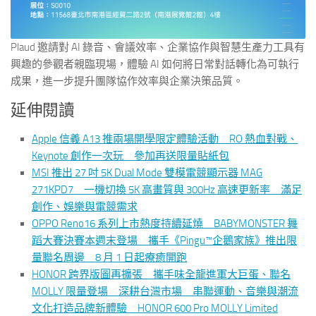
Plaud 邀請對 AI 錄音、會議效率、企業協作與智慧生產力工具有
興趣的參觀者親臨現場，體驗 AI 如何將日常對話轉化為可執行
成果，進一步提升團隊協作效率與企業決策品質。
延伸閱讀
Apple 信義 A13 推兩場開學限定體驗活動 RO 熱血對戰、
Keynote 創作一次玩 參加再送限量貼紙包
MSI 推出 27 吋 5K Dual Mode 雙模電競顯示器 MAG
271KPD7 一機切換 5K 高畫質與 300Hz 高速更新率 滿足
創作、娛樂與電競需求
OPPO Reno16 系列上市熱度持續延燒 BABYMONSTER 舞
蹈大賽決賽本週末登場 攜手《Pingu™企鵝家族》推出限
量聯名周邊 8 月 1 日起療癒開跑
HONOR 跨界版圖再擴張 攜手味全龍進軍大巨蛋、聯名
MOLLY 限量登場 深耕台灣市場 串聯運動、音樂與潮流
文化打造品牌新體驗 HONOR 600 Pro MOLLY Limited