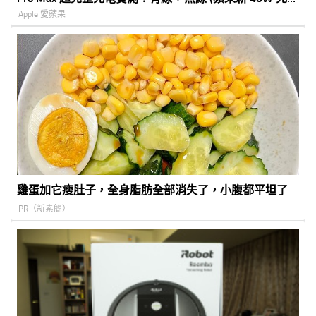
器實測)
Apple 愛蘋果
雞蛋加它瘦肚子，全身脂肪全部消失了，小腹都平坦了
PR（新素簡）