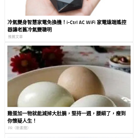
冷氣變身智慧家電免換機！i-Ctrl AC WiFi 家電遠端遙控
器讓老舊冷氣變聰明
推薦文章
雞蛋加一物就能減掉大肚腩，堅持一週，腰細了，瘦到
你懷疑人生！
PR（新素簡）