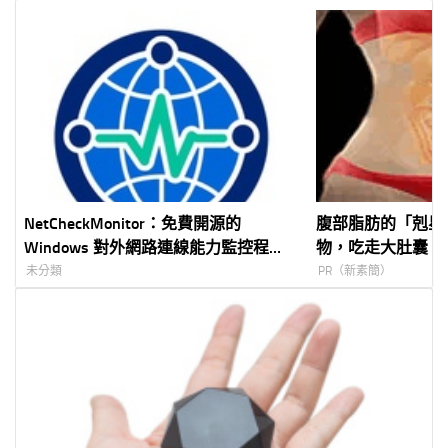
NetCheckMonitor：免費開源的
腹部脂肪的「剋星
Windows 對外網路連線能力監控程
物，吃走大肚囊，
式，斷線紀錄、 PDF 報表與 Google
未分類
PR（新素簡）
Drive 備份一次完成