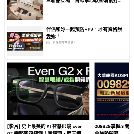
三新品登場 首款掌心軟墊滑鼠打造
長時間辦公舒適新體驗
伴侶和妳一起預防HPV，才有資格說
愛妳！
PR（台灣癌症基金會）
[影片] 史上最美的 AI 智慧眼鏡 Even
009829掌握AI關鍵
G2 完整開箱評測！無鏡頭、兩天續
今強勢開募