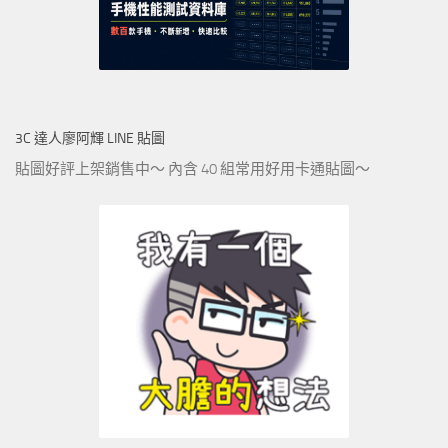
3C 達人廖阿輝 LINE 貼圖
貼圖好評上架銷售中～ 內含 40 組常用好用卡通貼圖～