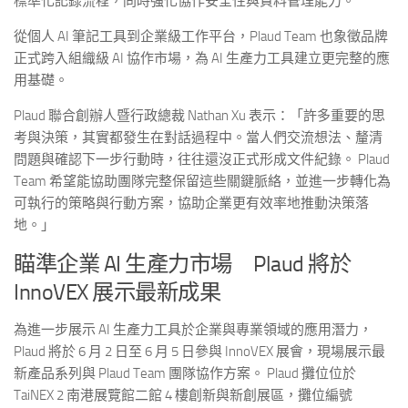
標準化記錄流程，同時強化協作安全性與資料管理能力。
從個人 AI 筆記工具到企業級工作平台，Plaud Team 也象徵品牌
正式跨入組織級 AI 協作市場，為 AI 生產力工具建立更完整的應
用基礎。
Plaud 聯合創辦人暨行政總裁 Nathan Xu 表示：「許多重要的思
考與決策，其實都發生在對話過程中。當人們交流想法、釐清
問題與確認下一步行動時，往往還沒正式形成文件紀錄。 Plaud
Team 希望能協助團隊完整保留這些關鍵脈絡，並進一步轉化為
可執行的策略與行動方案，協助企業更有效率地推動決策落
地。」
瞄準企業 AI 生產力市場 Plaud 將於
InnoVEX 展示最新成果
為進一步展示 AI 生產力工具於企業與專業領域的應用潛力，
Plaud 將於 6 月 2 日至 6 月 5 日參與 InnoVEX 展會，現場展示最
新產品系列與 Plaud Team 團隊協作方案。 Plaud 攤位位於
TaiNEX 2 南港展覽館二館 4 樓創新與新創展區，攤位編號