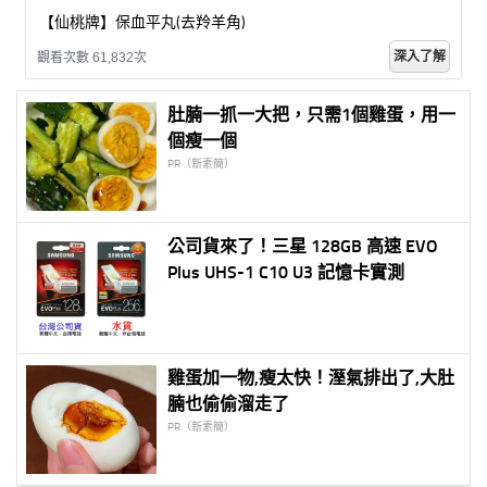
【仙桃牌】保血平丸(去羚羊角)
深入了解
觀看次數 61,832次
肚腩一抓一大把，只需1個雞蛋，用一
個瘦一個
PR（新素簡）
公司貨來了！三星 128GB 高速 EVO
Plus UHS-1 C10 U3 記憶卡實測
雞蛋加一物,瘦太快！溼氣排出了,大肚
腩也偷偷溜走了
PR（新素簡）