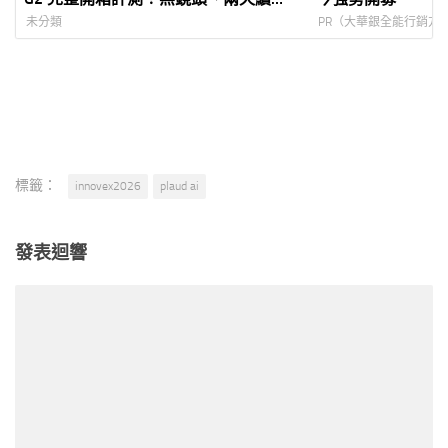
航、提詞翻譯全具備！
未分類
PR（大華銀全能行銷方
標籤：
innovex2026
plaud ai
發表迴響