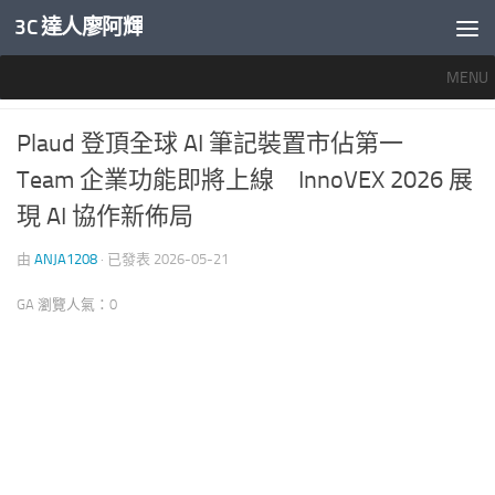
3C 達人廖阿輝
內文下方
MENU
未分類
/
產業新聞
0
Plaud 登頂全球 AI 筆記裝置市佔第一
Team 企業功能即將上線 InnoVEX 2026 展
現 AI 協作新佈局
由
ANJA1208
· 已發表
2026-05-21
GA 瀏覽人氣：0