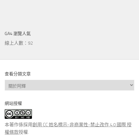
GA4 瀏覽人氣
線上人數：92
查看分類文章
查
看
分
網站授權
類
文
章
本著作係採用
創用 CC 姓名標示-非商業性-禁止改作 4.0 國際 授
權條款
授權.