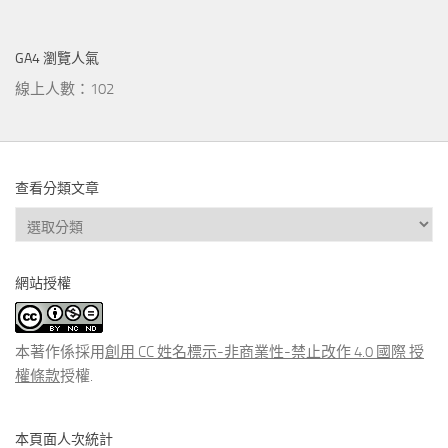
GA4 瀏覽人氣
線上人數：102
查看分類文章
查
看
分
網站授權
類
文
章
本著作係採用
創用 CC 姓名標示-非商業性-禁止改作 4.0 國際 授
權條款
授權.
本頁面人次統計