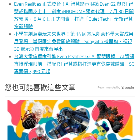
Even Realities 正式登台！AI 智慧顯示眼鏡 Even G2 與 R1 智
慧戒指同步上市 創家 iNNOHOME 獨家代理 7 月 30 日開
放預購、 8 月 6 日正式開賣 打造「Quiet Tech」全新智慧
穿戴體驗
小學生創意翻玩未來世界！第 14 屆索尼創意科學大賞成果
展登場 暑假限定免費開放體驗 Sony aibo 機器狗、裸視
3D 顯示器首度來台展出
台灣大電信獨家引進 Even Realities G2 AI 智慧眼鏡 AI 資訊
直接浮現眼前 搭配 R1 智慧戒指打造更直覺穿戴體驗 5G
專案價 3,990 元起
您也可能喜歡這些文章
Recommended by