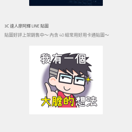
3C 達人廖阿輝 LINE 貼圖
貼圖好評上架銷售中～ 內含 40 組常用好用卡通貼圖～