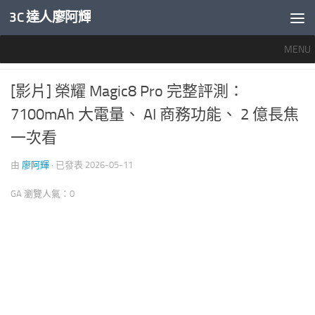
3C 達人廖阿輝
內文下方
MENU
推薦文章
/
智慧手機開箱評測
0
[影片] 榮耀 Magic8 Pro 完整評測：
7100mAh 大電量、 AI 商務功能、 2 億長焦
一次看
由
廖阿輝
· 已發表
2026-05-11
GA 瀏覽人氣：0