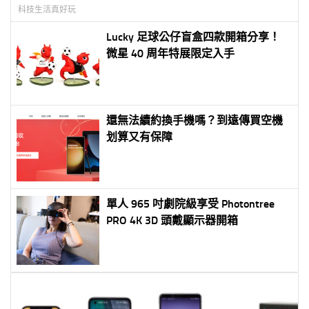
科技生活真好玩
Lucky 足球公仔盲盒四款開箱分享！
微星 40 周年特展限定入手
還無法續約換手機嗎？到遠傳買空機
划算又有保障
單人 965 吋劇院級享受 Photontree
PRO 4K 3D 頭戴顯示器開箱