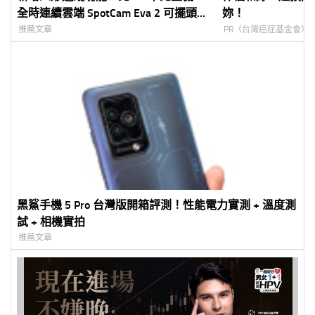
全時連續雲端 SpotCam Eva 2 可擺頭
妳！
WIFI 無線監視器
推薦文章
PR（台灣癌症基金會）
黑鯊手機 5 Pro 台灣版開箱評測！性能電力實測 + 溫度測
試 + 相機實拍
推薦文章