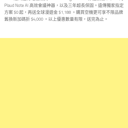
Plaud Note AI 高效會議神器，以及三年超長保固。遠傳獨家指定
方案 $0 起，再送全球漫遊金 $1,188 。購買空機更可享不限品牌
舊換新加碼折 $4,000 。以上優惠數量有限，送完為止。