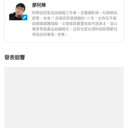
廖阿輝
阿輝目前是自由撰稿工作者 + 全職攝影師 + 社群網站
經營，本身 IT 與資訊背景經驗約 10 年，也有在平面
與網路媒體撰稿，文章撰寫著重技術內容為主，並以
專業等級產品拍攝撰文，目前也是台灣科技新聞節目
常採訪的專家 / 來賓。
發表迴響