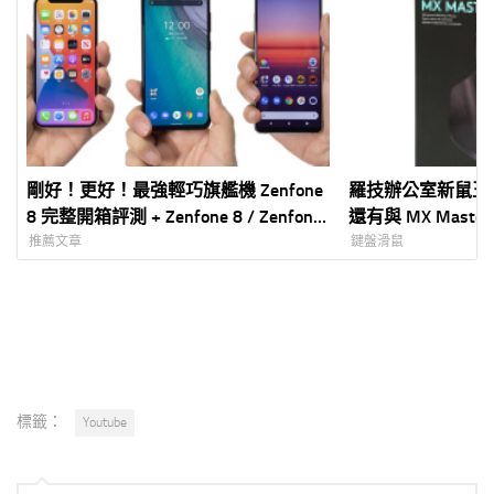
剛好！更好！最強輕巧旗艦機 Zenfone
羅技辦公室新鼠王 MX
8 完整開箱評測 + Zenfone 8 / Zenfone
還有與 MX Mast
8 Flip 怎麼選？
享
推薦文章
鍵盤滑鼠
標籤：
Youtube