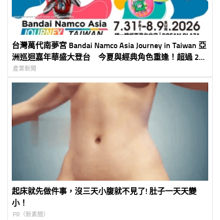
台灣萬代南夢宮 Bandai Namco Asia Journey in Taiwan 亞
洲巡迴嘉年華盛大登台 今夏與經典角色重逢！超過 20
大人氣 IP 、 10 大主題展區打造全家同樂夢幻旅程
產業新聞
起床就先做件事，沒三天小腹就不見了! 肚子一天天變
小！
PR（新素簡）