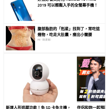
2019 可以輕鬆入手的全螢幕手機！
腹部脂肪的「剋星」找到了，常吃這
幾物，吃走大肚囊，瘦出小蠻腰
PR（新素簡）
新增人形追蹤功能！免 SD 卡免主機，
伴侶和妳一起預防