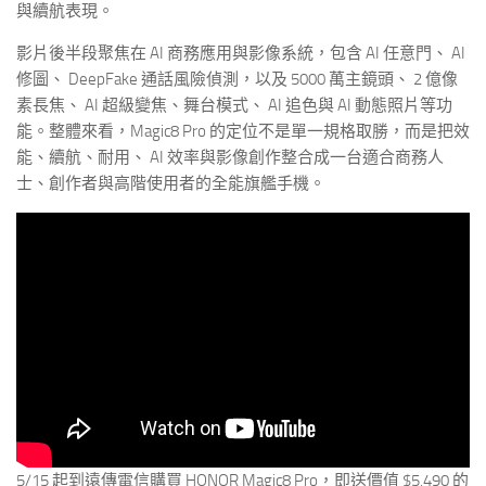
與續航表現。
影片後半段聚焦在 AI 商務應用與影像系統，包含 AI 任意門、 AI
修圖、 DeepFake 通話風險偵測，以及 5000 萬主鏡頭、 2 億像
素長焦、 AI 超級變焦、舞台模式、 AI 追色與 AI 動態照片等功
能。整體來看，Magic8 Pro 的定位不是單一規格取勝，而是把效
能、續航、耐用、 AI 效率與影像創作整合成一台適合商務人
士、創作者與高階使用者的全能旗艦手機。
5/15 起到遠傳電信購買 HONOR Magic8 Pro，即送價值 $5,490 的