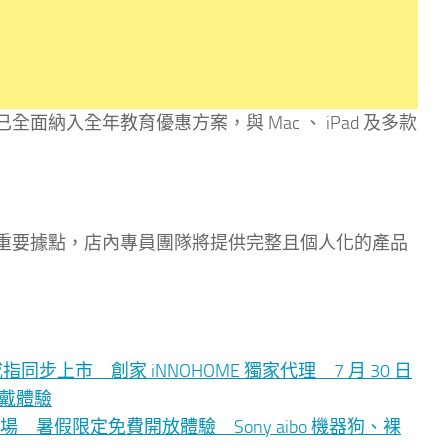
atch Ultra 已全面納入全年教育優惠方案，與 Mac 、 iPad 及多款
e 產品的重要據點，店內專員團隊將提供完整且個人化的產品
 智慧戒指同步上市 創家 iNNOHOME 獨家代理 7 月 30 日
穿戴體驗
暑假限定免費開放體驗 Sony aibo 機器狗、裸