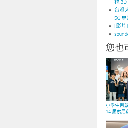
視 3
台灣大
5G 專
[影片
sou
您也
小學生創
14 屆索
登場 暑
Sony ai