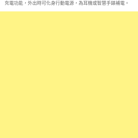
充電功能，外出時可化身行動電源，為耳機或智慧手錶補電。