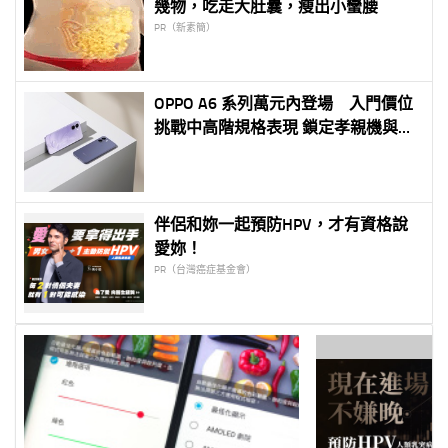
幾物，吃走大肚囊，瘦出小蠻腰
PR（新素簡）
OPPO A6 系列萬元內登場 入門價位
挑戰中高階規格表現 鎖定孝親機與備
用機需求 最低不到六千元打造高 CP
值 5G 體驗
伴侶和妳一起預防HPV，才有資格說
愛妳！
PR（台灣癌症基金會）