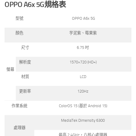
OPPO A6x 5G
規格表
型號
OPPO A6x 5G
顏色
芋泥紫、莓果紫
尺寸
6.75 吋
解析度
1570×720 (HD+)
螢幕
材質
LCD
更新率
120Hz
作業系統
ColorOS 15 (基於 Android 15)
MediaTek Dimensity 6300
處理器
最高 2.4GHz，八核心處理器