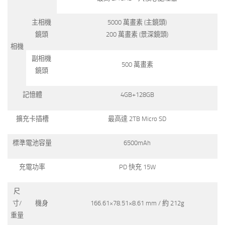
主相機
5000 萬畫素 (主鏡頭)
鏡頭
200 萬畫素 (景深鏡頭)
相機
副相機
500 萬畫素
鏡頭
記憶體
4GB+128GB
擴充卡插槽
最高達 2TB Micro SD
標準電池容量
6500mAh
充電功率
PD 快充 15W
尺
寸/
機身
166.61×78.51×8.61 mm / 約 212g
重量