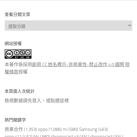
查看分類文章
查
看
分
網站授權
類
文
章
本著作係採用
創用 CC 姓名標示-非商業性-禁止改作 4.0 國際 授
權條款
授權.
本頁面人次統計
檢視數據請先登入，或點選
這裡
熱門關鍵字
商業合作
(1,353)
oppo
(1,086)
mi
(580)
Samsung
(463)
oppo r11
(452)
htc
(380)
chromecast v3
(334)
chromecast
(334)