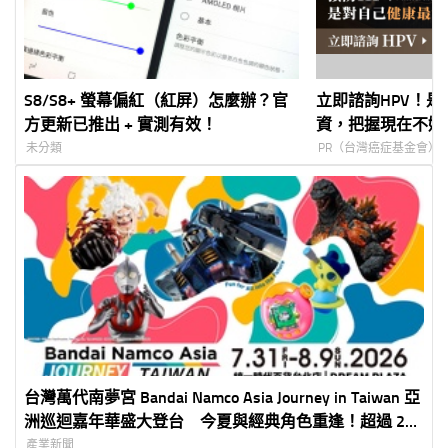
S8/S8+ 螢幕偏紅（紅屏）怎麼辦？官
立即諮詢HPV！
方更新已推出 + 實測有效！
資，把握現在不嫌
未分類
PR（台灣癌症基金會）
台灣萬代南夢宮 Bandai Namco Asia Journey in Taiwan 亞
洲巡迴嘉年華盛大登台 今夏與經典角色重逢！超過 20
大人氣 IP 、 10 大主題展區打造全家同樂夢幻旅程
產業新聞