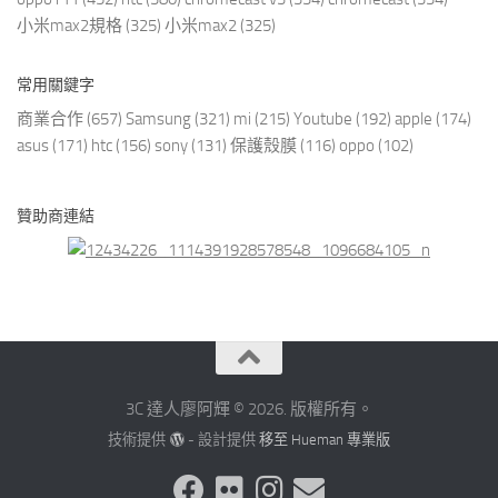
小米max2規格
(325)
小米max2
(325)
常用關鍵字
商業合作
(657)
Samsung
(321)
mi
(215)
Youtube
(192)
apple
(174)
asus
(171)
htc
(156)
sony
(131)
保護殼膜
(116)
oppo
(102)
贊助商連結
3C 達人廖阿輝 © 2026. 版權所有。
技術提供
- 設計提供
移至 Hueman 專業版