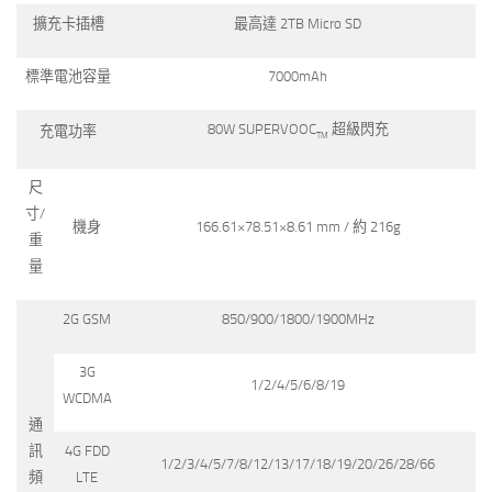
擴充卡插槽
最高達 2TB Micro SD
標準電池容量
7000mAh
80W SUPERVOOC
超級閃充
充電功率
TM
尺
寸/
機身
166.61×78.51×8.61 mm / 約 216g
重
量
2G GSM
850/900/1800/1900MHz
3G
1/2/4/5/6/8/19
WCDMA
通
訊
4G FDD
1/2/3/4/5/7/8/12/13/17/18/19/20/26/28/66
頻
LTE