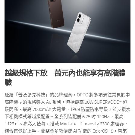
越級規格下放 萬元內也能享有高階體
驗
延續「普及領先科技」的品牌理念，OPPO 將多項過往常見於中
高階機型的規格導入 A6 系列，包括最高 80W SUPERVOOC™ 超
級閃充、最高 7000mAh 大電量、 IP69 防塵防水等級，並支援水
下相機模式等越級配置。全系列皆配備 6.75 吋 120Hz 、最高
1125 nits 亮彩大螢幕，搭載 MediaTek Dimensity 6300 處理器，
結合直覺好上手、並整合多項便捷 AI 功能的 ColorOS 15，帶來