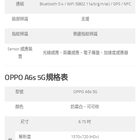
連結
Bluetooth 5.4 / WiFi 5(802.11a/b/g/n/ac) / GPS / NFC
臉部辨識
支援
指紋辨識
側邊指紋辨識
Sensor 感應裝
光線感應、距離感應、電子羅盤、加速度感應器
置
OPPO A6s 5G
規格表
型號
OPPO A6s 5G
顏色
奶霜白、可可棕
尺寸
6.75 吋
解析度
1570×720 (HD+)