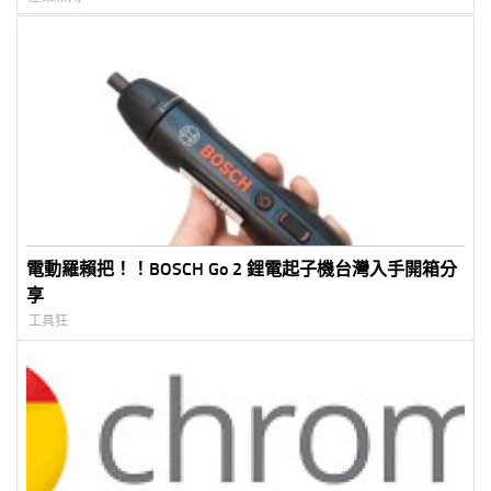
電動羅賴把！！BOSCH Go 2 鋰電起子機台灣入手開箱分
享
工具狂