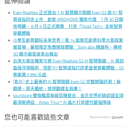
延伸閱讀
Even Realities 正式登台！AI 智慧顯示眼鏡 Even G2 與 R1 智
慧戒指同步上市 創家 iNNOHOME 獨家代理 7 月 30 日開
放預購、 8 月 6 日正式開賣 打造「Quiet Tech」全新智慧
穿戴體驗
小學生創意翻玩未來世界！第 14 屆索尼創意科學大賞成果
展登場 暑假限定免費開放體驗 Sony aibo 機器狗、裸視
3D 顯示器首度來台展出
台灣大電信獨家引進 Even Realities G2 AI 智慧眼鏡 AI 資訊
直接浮現眼前 搭配 R1 智慧戒指打造更直覺穿戴體驗 5G
專案價 3,990 元起
[影片] 史上最美的 AI 智慧眼鏡 Even G2 完整開箱評測！無
鏡頭、兩天續航、提詞翻譯全具備！
soundcore 雙旗艦真無線耳機登台 金氏世界紀錄認證全球
最清晰通話 Anker Thus™ AI 晶片打造歷代最強降噪
您也可能喜歡這些文章
Recommended by