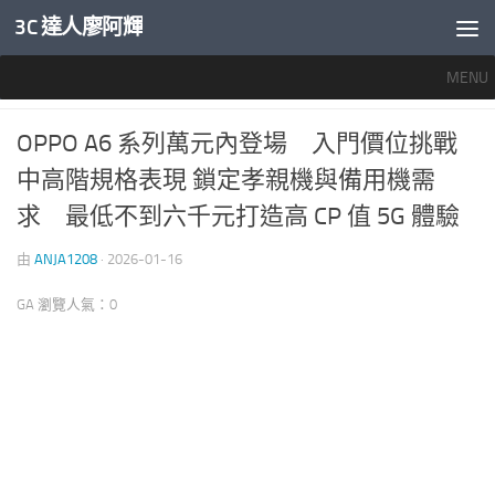
3C 達人廖阿輝
內文下方
MENU
未分類
/
產業新聞
0
OPPO A6 系列萬元內登場 入門價位挑戰
中高階規格表現 鎖定孝親機與備用機需
求 最低不到六千元打造高 CP 值 5G 體驗
由
ANJA1208
·
2026-01-16
GA 瀏覽人氣：0