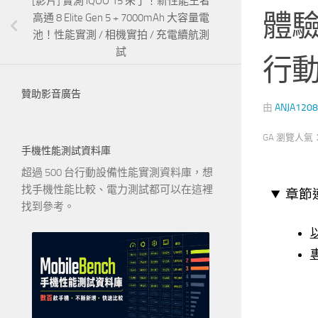
[影片] 實測 iQOO 15 來了！新性能王者
體驗
高通 8 Elite Gen 5 + 7000mAh 大容量電
池！性能實測 / 相機實拍 / 充電續航測
試
行
贊助影音廣告
由
ANJA1208
GA 瀏覽人氣
手機性能測試資料庫
超過 500 台行動設備性能實測資料庫，想
找手機性能比較、電力測試都可以在這裡
章節
找到參考。