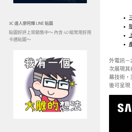
3C 達人廖阿輝 LINE 貼圖
貼圖好評上架銷售中～ 內含 40 組常用好用
卡通貼圖～
外電訊－2
次展現其在
幕技術，
後可呈現