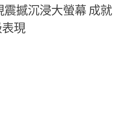
現震撼沉浸大螢幕 成就
級表現