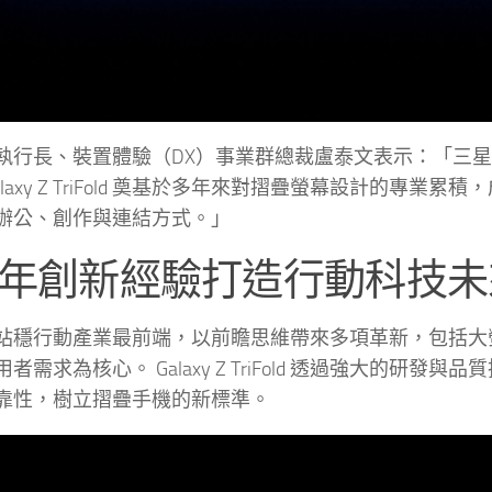
執行長、裝置體驗（DX）事業群總裁盧泰文表示：「三
alaxy Z TriFold 奠基於多年來對摺疊螢幕設計的
辦公、創作與連結方式。」
年創新經驗打造行動科技未
站穩行動產業最前端，以前瞻思維帶來多項革新，包括大螢
者需求為核心。 Galaxy Z TriFold 透過強大的
靠性，樹立摺疊手機的新標準。