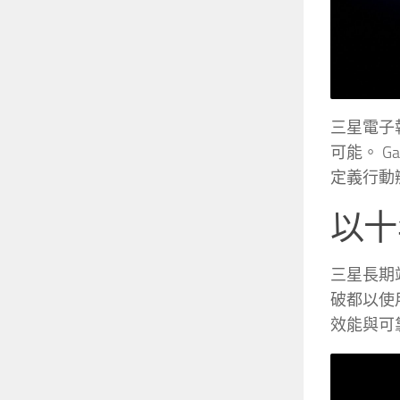
三星電子
可能。 G
定義行動
以十
三星長期
破都以使用
效能與可