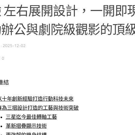
 左右展開設計，一開即
動辦公與劇院級觀影的頂
·
2025-12-02
：0
連結
以十年創新經驗打造行動科技未來
專為三摺設計打造的工藝與技術突破
三星迄今最佳轉軸工藝
革新摺疊顯示技術