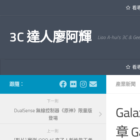
看
內文下方
3C 達人廖阿輝
Liao A-hui's 3C & Ge
看
跟隨：
產業新聞
下一則
Ga
DualSense 無線控制器《原神》限量版
登場
章 
上一則