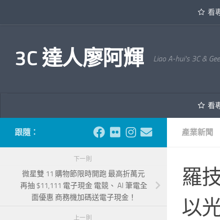
看
內文下方
3C 達人廖阿輝
Liao A-hui's 3C & Ge
看
跟隨：
產業新聞
下一則
羅技推
微星雙 11 購物節限時開跑 最高折萬元
再抽 $11,111 電子現金 電競、 AI 筆電全
面優惠 商務機加碼送電子現金！
以光
上一則