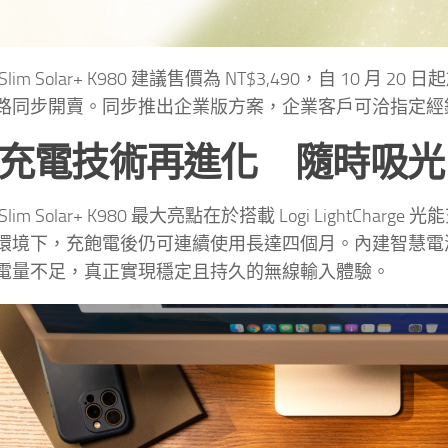
re Slim Solar+ K980 建議售價為 NT$3,490，自 10 月 
路同步開賣。同步推出企業版方案，企業客戶可洽指定經
充電技術再進化 隨時吸光
ure Slim Solar+ K980 最大亮點在於搭載 Logi Li
環境下，充飽電後仍可連續使用長達四個月。內建智慧電
電量不足，真正實現穩定且持久的無線輸入體驗。