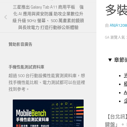
多
三星推出 Galaxy Tab A11 商用平板 強
化 AI 應用與資安防護 助攻企業數位升
級 升級 90Hz 螢幕、 500 萬畫素前鏡頭
由
ANJA1208
與長效電力 打造行動辦公新體驗
GA 瀏覽人氣
贊助影音廣告
章節
手機性能測試資料庫
超過 500 台行動設備性能實測資料庫，想
找手機性能比較、電力測試都可以在這裡
找到參考。
【台北訊】全
鍵盤」。 