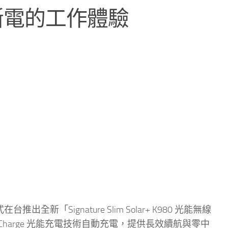
斷電的工作體驗
新「Signature Slim Solar+ K980 光能無線
htCharge 光能充電技術自動充電，提供長效續航與零中