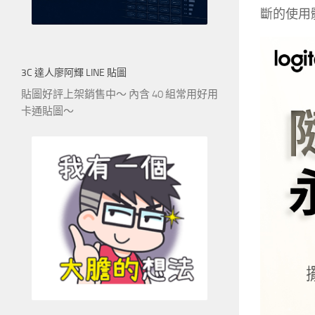
斷的使用體
3C 達人廖阿輝 LINE 貼圖
貼圖好評上架銷售中～ 內含 40 組常用好用
卡通貼圖～