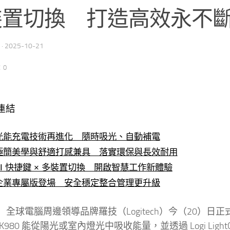
裝置切換 打造高效永不
·
2025-10-21
：0
連結
光能充電技術再進化 隨時吸光、自動補電
極簡美學與舒適打感兼具 落實環保與長效耐用
AI 快捷鍵 × 多裝置切換 開啟智慧工作新體驗
企業專屬版登場 安全穩定整合管理更升級
球電腦周邊領導品牌羅技（Logitech）今（20）日正式在台推出全
K980 能從陽光或室內燈光中吸收能量，並透過 Logi Lig