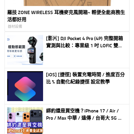
羅技 ZONE WIRELESS 耳機麥克風開箱~ 輕便全能商務生
活都好用
器材設備
[影片] DJI Pocket 4 Pro (4P) 完整開箱
實測與比較：專業級 1 吋 LOFIC 雙鏡
頭 Vlog 神器全解析
[iOS] [捷徑] 裝置充電時間 / 進度百分
比 % 自動化紀錄捷徑 設定教學
綁約還是買空機？iPhone 17 / Air /
Pro / Max 中華 / 遠傳 / 台哥大 5G 綁
約購機資費全彙整 試算分析懶人包