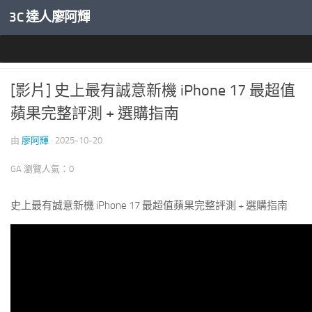
3C 達人廖阿輝
內文下方
APPLE 愛蘋果
/
智慧手機開箱評測
0
[影片] 史上最有誠意新機 iPhone 17 最超值
蘋果完整評測 + 選購指南
由
廖阿輝
·
2025-10-20
GA 瀏覽人氣：0
史上最有誠意新機 iPhone 17 最超值蘋果完整評測 + 選購指南