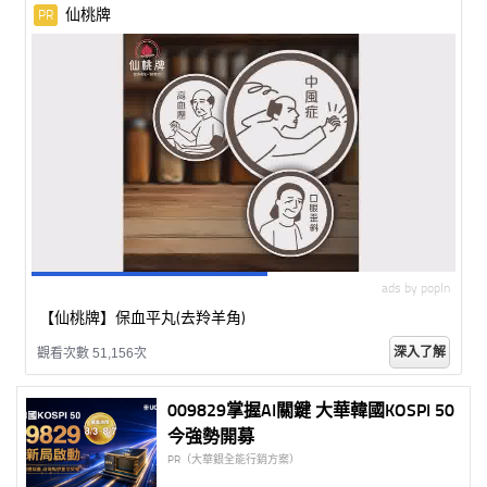
仙桃牌
PR
ads by popIn
【仙桃牌】保血平丸(去羚羊角)
深入了解
觀看次數 51,156次
009829掌握AI關鍵 大華韓國KOSPI 50
今強勢開募
PR（大華銀全能行銷方案）