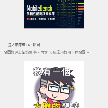
3C 達人廖阿輝 LINE 貼圖
貼圖好評上架銷售中～ 內含 40 組常用好用卡通貼圖～