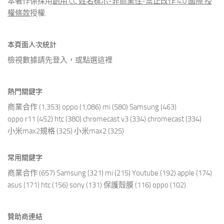
本著作係採用
創用 CC 姓名標示-非商業性-禁止改作 4.0 國際 授
權條款
授權.
本頁面人次統計
檢視數據請先登入，或點選
這裡
熱門關鍵字
商業合作
(1,353)
oppo
(1,086)
mi
(580)
Samsung
(463)
oppo r11
(452)
htc
(380)
chromecast v3
(334)
chromecast
(334)
小米max2規格
(325)
小米max2
(325)
常用關鍵字
商業合作
(657)
Samsung
(321)
mi
(215)
Youtube
(192)
apple
(174)
asus
(171)
htc
(156)
sony
(131)
保護殼膜
(116)
oppo
(102)
贊助商連結