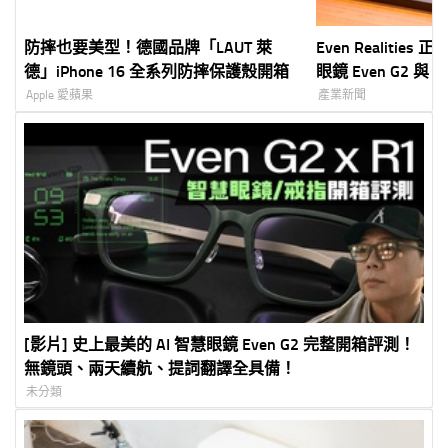
防摔也要美型！德國品牌「LAUT 萊
Even Realitie
德」iPhone 16 全系列防摔保護殼開箱
眼鏡 Even G2 與
市 創家 iNNOHO
Apple 愛蘋果
產業新聞
30 日開放預購、 
打造「Quiet T
[影片] 史上最美的 AI 智慧眼鏡 Even G2 完整開箱評測！
無鏡頭、兩天續航、提詞翻譯全具備！
未分類