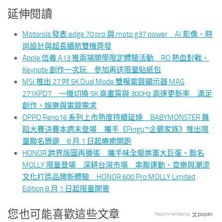
延伸閱讀
Motorola 發表 edge 70 pro 與 moto g37 power AI 影像、時
尚設計與超長續航雙機齊發
Apple 信義 A13 推兩場開學限定體驗活動 RO 熱血對戰、
Keynote 創作一次玩 參加再送限量貼紙包
MSI 推出 27 吋 5K Dual Mode 雙模電競顯示器 MAG
271KPD7 一機切換 5K 高畫質與 300Hz 高速更新率 滿足
創作、娛樂與電競需求
OPPO Reno16 系列上市熱度持續延燒 BABYMONSTER 舞
蹈大賽決賽本週末登場 攜手《Pingu™企鵝家族》推出限
量聯名周邊 8 月 1 日起療癒開跑
HONOR 跨界版圖再擴張 攜手味全龍進軍大巨蛋、聯名
MOLLY 限量登場 深耕台灣市場 串聯運動、音樂與潮流
文化打造品牌新體驗 HONOR 600 Pro MOLLY Limited
Edition 8 月 1 日起限量開賣
您也可能喜歡這些文章
Recommended by