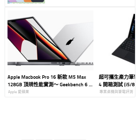
Apple Macbook Pro 16 新款 M5 Max
超可攜生產力筆電平版頂
128GB 頂規性能實測～ Geekbench 6 +
4 開箱測試 (i5/8G/
LLM 本地大模型實測
Apple 愛蘋果
專業桌機與筆電評測