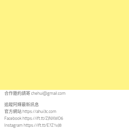
合作邀約請寄
chehui@gmail.com
追蹤阿輝最新訊息
官方網站 https://ahui3c.com
Facebook https://ift.tt/ZJNXWO6
Instagram https://ift.tt/E7Z1vJ8