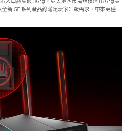
戲人口將突破 36 億，亞太地區市場規模達 876 億美
k 以全新 GE 系列產品線滿足玩家升級需求，帶來更穩