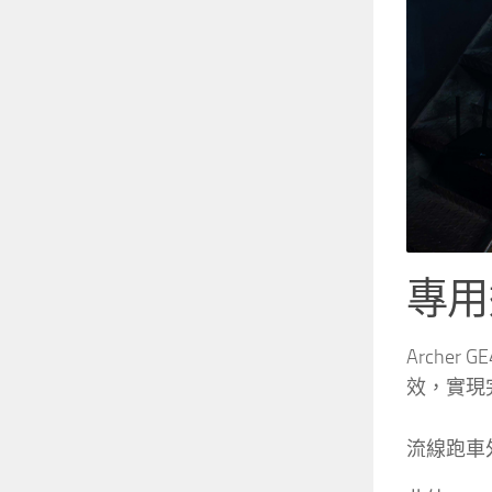
專用
Archer 
效，實現
流線跑車