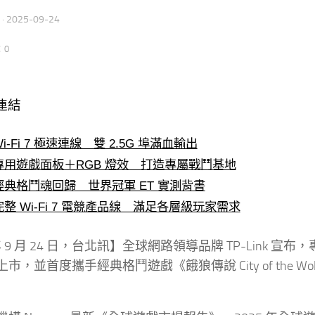
·
2025-09-24
：0
連結
Wi-Fi 7 極速連線 雙 2.5G 埠滿血輸出
專用遊戲面板＋RGB 燈效 打造專屬戰鬥基地
經典格鬥魂回歸 世界冠軍 ET 實測背書
完整 Wi-Fi 7 電競產品線 滿足各層級玩家需求
 年 9 月 24 日，台北訊】全球網路領導品牌 TP-Link 
市，並首度攜手經典格鬥遊戲《餓狼傳說 City of the