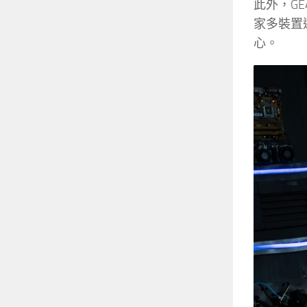
此外，GE
家多裝置
心。