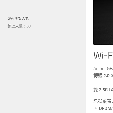
GA4 瀏覽人氣
線上人數：68
Wi-
Archer 
博通 2.0
雙
2.5G 
訊號覆蓋方
、 OFDM