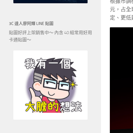
根據市調機
元，占全球
定、更低
3C 達人廖阿輝 LINE 貼圖
貼圖好評上架銷售中～ 內含 40 組常用好用
卡通貼圖～