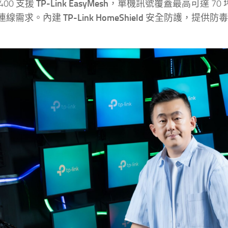
400 支援
TP-Link EasyMesh
，單機訊號覆蓋最高可達 70 
連線需求。內建
TP-Link HomeShield
安全防護，提供防毒