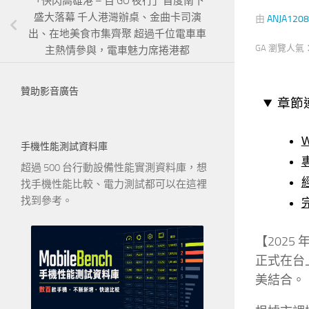
「快閃高雄港 – 百 GO 夜行」首度南下
盛大落幕 千人港灣辦桌、金曲卡司演
由
ANJA1208
出、在地美食市集齊聚 超過千位電車車
GA 瀏覽人氣
主熱情參與，電車魅力席捲港都
贊助影音廣告
章節
手機性能測試資料庫
超過 500 台行動設備性能實測資料庫，想
找手機性能比較、電力測試都可以在這裡
找到參考。
【2025
正式在台上
美結合。