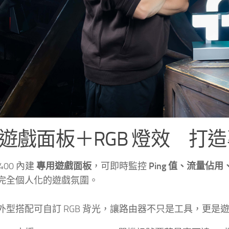
遊戲面板＋RGB 燈效 打
GE400 內建
專用遊戲面板
，可即時監控
Ping 值、流量佔
完全個人化的遊戲氛圍。
外型搭配可自訂 RGB 背光，讓路由器不只是工具，更是