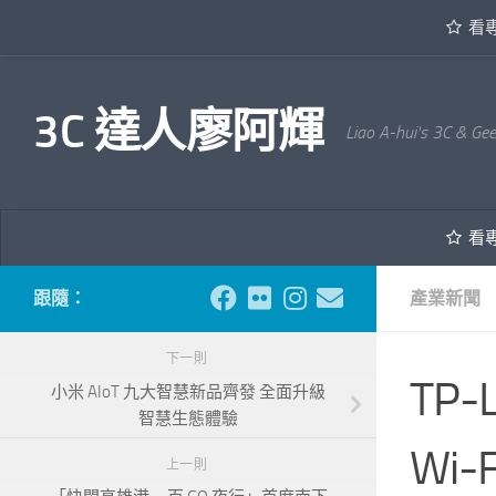
看
內文下方
3C 達人廖阿輝
Liao A-hui's 3C & Ge
看
跟隨：
產業新聞
下一則
TP-
小米 AIoT 九大智慧新品齊發 全面升級
智慧生態體驗
Wi-
上一則