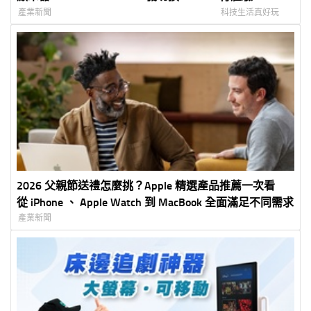
高畫質與 300Hz 高速更新率 滿足創
產業新聞
科技生活真好玩
作、娛樂與電競需求
2026 父親節送禮怎麼挑？Apple 精選產品推薦一次看
從 iPhone 、 Apple Watch 到 MacBook 全面滿足不同需求
產業新聞