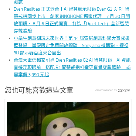
測試
Even Realities 正式登台！AI 智慧顯示眼鏡 Even G2 與 R1 智
慧戒指同步上市 創家 iNNOHOME 獨家代理 7 月 30 日開
放預購、 8 月 6 日正式開賣 打造「Quiet Tech」全新智慧
穿戴體驗
小學生創意翻玩未來世界！第 14 屆索尼創意科學大賞成果
展登場 暑假限定免費開放體驗 Sony aibo 機器狗、裸視
3D 顯示器首度來台展出
台灣大電信獨家引進 Even Realities G2 AI 智慧眼鏡 AI 資訊
直接浮現眼前 搭配 R1 智慧戒指打造更直覺穿戴體驗 5G
專案價 3,990 元起
您也可能喜歡這些文章
Recommended by