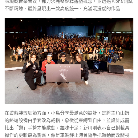
表現或音樂音效，都力求完整詮釋遊戲概念，並透過 Alpha 測試
不斷精煉，最終呈現出一款高度統一、充滿沉浸感的作品。
在遊戲裝置細節方面，小島分享最滿意的設計，是將主角山姆
的終端設備由手套改為戒指，象徵從束縛到自由，並設計成需
比出「讚」手勢才能啟動，趣味十足；新川則表示自己對載具
操作的更新最為驚喜，像是車輛靜止時會隨手把轉動而改變視