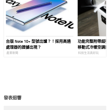
台版 Note 10+ 型號出爐？！採用高通
功能完整附帶超強機動
處理器的證據出現？
移動式冷暖空調兼
扇、除濕功能四合
產業新聞
科技生活真好玩
發表迴響