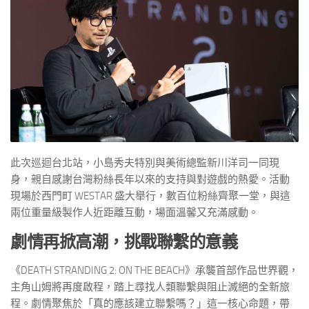
此次巡迴台北站，小島秀夫特別與美術總監新川洋司一同現
身，親自感謝台灣粉絲長年以來的支持與對遊戲的熱愛。活動
現場於西門町 WESTAR 盛大舉行，數百位粉絲齊聚一堂，與這
兩位重量級製作人近距離互動，場面溫馨又充滿感動。
劇情再掀高潮，挑戰聯繫的意義
《DEATH STRANDING 2: ON THE BEACH》承襲首部作品世界觀，
主角山姆將再度啟程，踏上尋找人類聯繫與阻止滅絕的全新旅
程。劇情聚焦於「真的應該建立聯繫嗎？」這一核心命題，帶