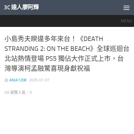
3C 達人廖阿輝
內文下方
MENU
產業新聞
0
小島秀夫睽違多年來台！《DEATH
STRANDING 2: ON THE BEACH》全球巡迴台
北站熱情登場 PS5 獨佔大作正式上市，台
灣導演柯孟融驚喜現身獻祝福
由
ANJA1208
·
2025-07-07
GA 瀏覽人氣：0