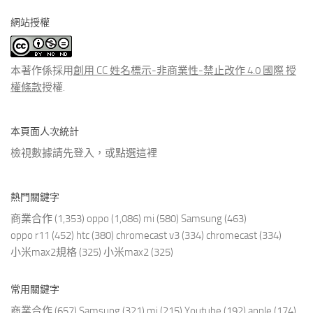
分
網站授權
類
文
章
本著作係採用
創用 CC 姓名標示-非商業性-禁止改作 4.0 國際 授
權條款
授權.
本頁面人次統計
檢視數據請先登入，或點選
這裡
熱門關鍵字
商業合作
(1,353)
oppo
(1,086)
mi
(580)
Samsung
(463)
oppo r11
(452)
htc
(380)
chromecast v3
(334)
chromecast
(334)
小米max2規格
(325)
小米max2
(325)
常用關鍵字
商業合作
(657)
Samsung
(321)
mi
(215)
Youtube
(192)
apple
(174)