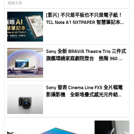
推薦文章
[影片] 不只是平板也不只是電子紙！
TCL Note A1 NXTPAPER 智慧筆記本超
完整評測
Sony 全新 BRAVIA Theatre Trio 三件式
旗艦環繞家庭劇院登台 進階 360 空
間音場技術再升級 劇院級沉浸音效完
美匹配超大尺寸 BRAVIA 電視
Sony 發表 Cinema Line FX5 全片幅電
影攝影機 全新堆疊式感光元件結合
Open Gate 與機身內 X-OCN RAW 錄
製 輕巧機身集結電影級畫質與高機
動性 全面提升專業影像創作效率