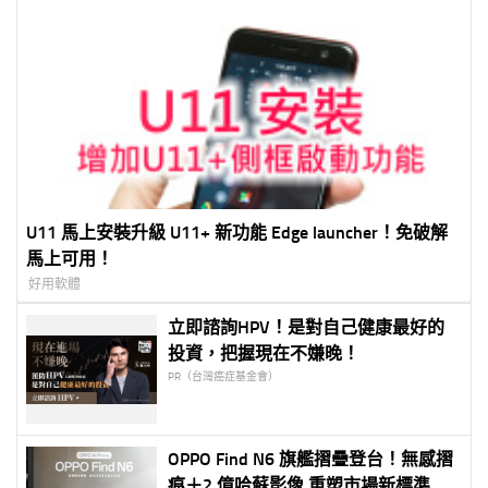
U11 馬上安裝升級 U11+ 新功能 Edge launcher！免破解
馬上可用！
好用軟體
立即諮詢HPV！是對自己健康最好的
投資，把握現在不嫌晚！
PR（台灣癌症基金會）
OPPO Find N6 旗艦摺疊登台！無感摺
痕＋2 億哈蘇影像 重塑市場新標準 首