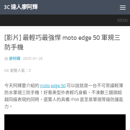
3C 達人廖阿輝
內文下方
MENU
智慧手機開箱評測
0
[影片] 最輕巧最強悍 moto edge 50 軍規三
防手機
由
廖阿輝
·
2025-01-26
GA 瀏覽人氣：0
今天阿輝要介紹的
moto
edge 50
可以說就是一台不可思議輕薄
防水軍規三防手機！好看美型外表輕巧身軀，不湊數三鏡頭超
越同級表現的同時，還驚人的具備 IP68 甚至是軍規等級防護能
力。