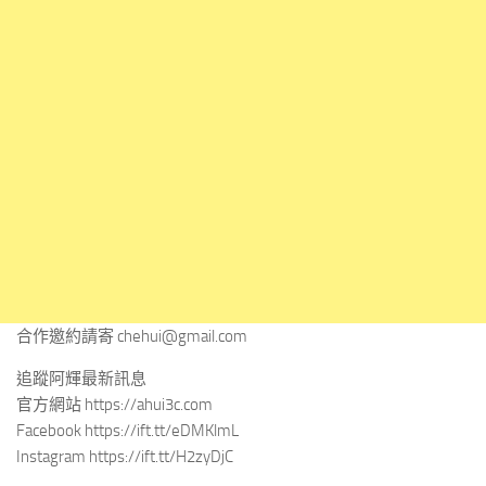
合作邀約請寄
chehui@gmail.com
追蹤阿輝最新訊息
官方網站 https://ahui3c.com
Facebook https://ift.tt/eDMKlmL
Instagram https://ift.tt/H2zyDjC