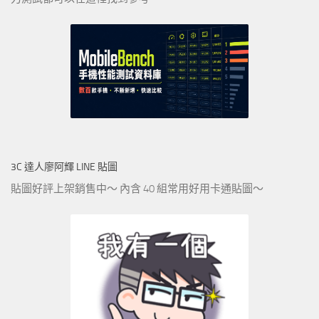
3C 達人廖阿輝 LINE 貼圖
貼圖好評上架銷售中～ 內含 40 組常用好用卡通貼圖～