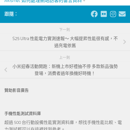
Akismet 如何處理網站訪客的留言資料
。
跟隨：
下一則
S25 Ultra 性能電力實測速報～ 大幅提昇性能很有感，不
過充電依舊
上一則
小米迎春活動開跑：新機上市好禮抽不停 多款新品強勢
登場，消費者過年換機好時機！
贊助影音廣告
手機性能測試資料庫
超過 500 台行動設備性能實測資料庫，想找手機性能比較、電
力測試都可以在這裡找到參考。