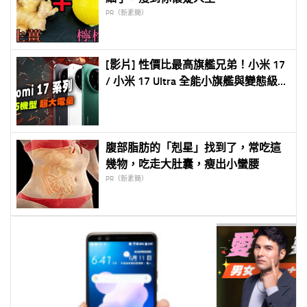
PR（新素簡）
[影片] 性價比最高旗艦兄弟！小米 17
/ 小米 17 Ultra 全能小旗艦與變態級影
像旗艦怎麼選？規格、拍照、續航懶
人包
腹部脂肪的「剋星」找到了，常吃這
幾物，吃走大肚囊，瘦出小蠻腰
PR（新素簡）