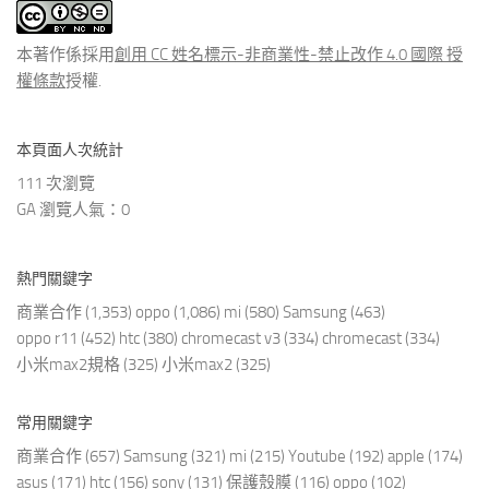
文
章
本著作係採用
創用 CC 姓名標示-非商業性-禁止改作 4.0 國際 授
權條款
授權.
本頁面人次統計
111 次瀏覽
GA 瀏覽人氣：0
熱門關鍵字
商業合作
(1,353)
oppo
(1,086)
mi
(580)
Samsung
(463)
oppo r11
(452)
htc
(380)
chromecast v3
(334)
chromecast
(334)
小米max2規格
(325)
小米max2
(325)
常用關鍵字
商業合作
(657)
Samsung
(321)
mi
(215)
Youtube
(192)
apple
(174)
asus
(171)
htc
(156)
sony
(131)
保護殼膜
(116)
oppo
(102)