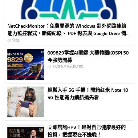
NetCheckMonitor：免費開源的 Windows 對外網路連線
能力監控程式，斷線紀錄、 PDF 報表與 Google Drive 備
份一次完成
未分類
009829掌握AI關鍵 大華韓國KOSPI 50
今強勢開募
PR（大華銀全能行銷方案）
輕鬆入手 5G 手機！開箱紅米 Note 10
5G 性能電力續航搶先看
立即諮詢HPV！是對自己健康最好的
投資，把握現在不嫌晚！