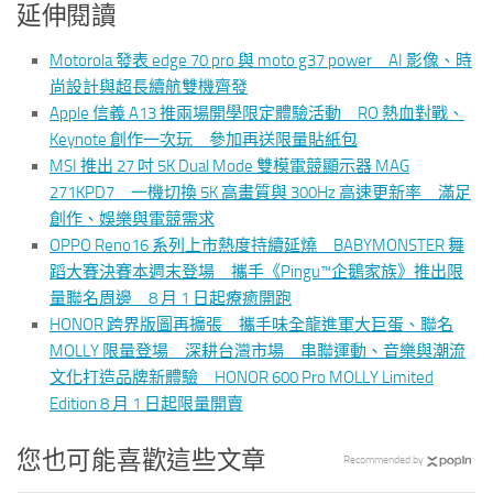
延伸閱讀
Motorola 發表 edge 70 pro 與 moto g37 power AI 影像、時
尚設計與超長續航雙機齊發
Apple 信義 A13 推兩場開學限定體驗活動 RO 熱血對戰、
Keynote 創作一次玩 參加再送限量貼紙包
MSI 推出 27 吋 5K Dual Mode 雙模電競顯示器 MAG
271KPD7 一機切換 5K 高畫質與 300Hz 高速更新率 滿足
創作、娛樂與電競需求
OPPO Reno16 系列上市熱度持續延燒 BABYMONSTER 舞
蹈大賽決賽本週末登場 攜手《Pingu™企鵝家族》推出限
量聯名周邊 8 月 1 日起療癒開跑
HONOR 跨界版圖再擴張 攜手味全龍進軍大巨蛋、聯名
MOLLY 限量登場 深耕台灣市場 串聯運動、音樂與潮流
文化打造品牌新體驗 HONOR 600 Pro MOLLY Limited
Edition 8 月 1 日起限量開賣
您也可能喜歡這些文章
Recommended by