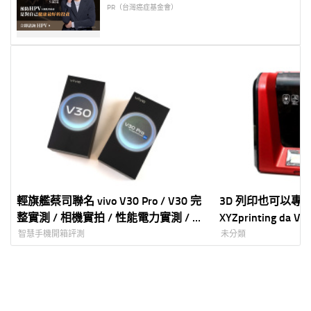
PR（台灣癌症基金會）
輕旗艦蔡司聯名 vivo V30 Pro / V30 完
3D 列印也可以專
整實測 / 相機實拍 / 性能電力實測 / 選
XYZprinting da Vin
購建議
機開箱！到底好不
智慧手機開箱評測
未分類
法使用嗎?